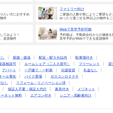
ファミリー向け
りたい方におすすめ
ご家族の人数や形によりご要望もさ
物件
ゆったり過ごせる3K以上の物件を
Webで見学予約可能
してみよう！
予約後は、不動産会社からの連絡を
、賃貸物件
見学予約がWebでできる賃貸物件
なし
新築・築浅
駅近・駅５分以内
駐車場付き
楽器相談可
ルームシェア（二人入居可）
フリーレント
貸
アパート
一戸建て・一軒家
分譲賃貸
礼金なし
オール電化
バイク置場
ガスコンロ２クチ
料なし
リフォーム・リノベーション済
保証人不要・保証人代行
家具付き
メゾネット
ターネット無料
エアコン付き
シニア・高齢者向け