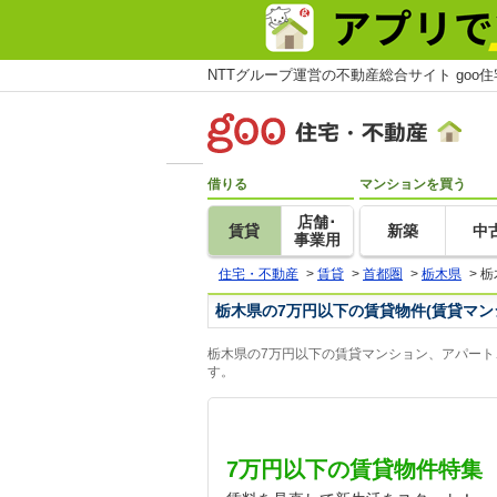
NTTグループ運営の不動産総合サイト goo
借りる
マンションを買う
店舗･
賃貸
新築
中
事業用
住宅・不動産
>
賃貸
>
首都圏
>
栃木県
>
栃
栃木県の7万円以下の賃貸物件(賃貸マン
栃木県の7万円以下の賃貸マンション、アパート
す。
7万円以下の賃貸物件特集