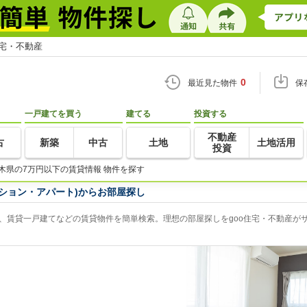
住宅・不動産
0
最近見た物件
保
一戸建てを買う
建てる
投資する
不動産
古
新築
中古
土地
土地活用
投資
木県の7万円以下の賃貸情報 物件を探す
ション・アパート)からお部屋探し
、賃貸一戸建てなどの賃貸物件を簡単検索。理想の部屋探しをgoo住宅・不動産が