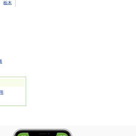
栃木
縄
用