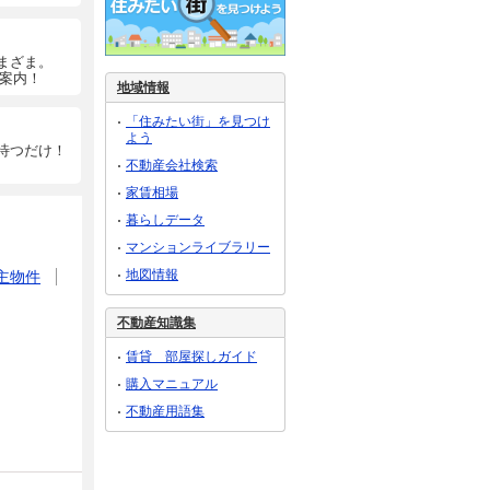
まざま。
ご案内！
地域情報
「住みたい街」を見つけ
よう
待つだけ！
不動産会社検索
家賃相場
暮らしデータ
マンションライブラリー
地図情報
主物件
不動産知識集
賃貸 部屋探しガイド
購入マニュアル
不動産用語集