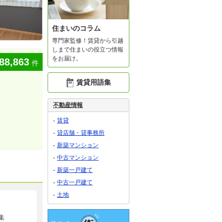
住まいのコラム
専門家監修！賃貸から引越
しまで住まいの役立つ情報
をお届け。
88,863
件
賃貸用語集
不動産情報
賃貸
貸店舗・貸事務所
新築マンション
中古マンション
新築一戸建て
中古一戸建て
土地
集