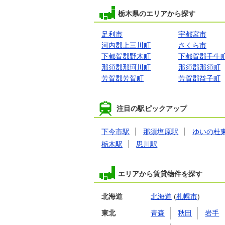
栃木県のエリアから探す
足利市
宇都宮市
河内郡上三川町
さくら市
下都賀郡野木町
下都賀郡壬生
那須郡那珂川町
那須郡那須町
芳賀郡芳賀町
芳賀郡益子町
注目の駅ピックアップ
下今市駅
那須塩原駅
ゆいの杜
栃木駅
思川駅
エリアから賃貸物件を探す
北海道
北海道
(
札幌市
)
東北
青森
秋田
岩手