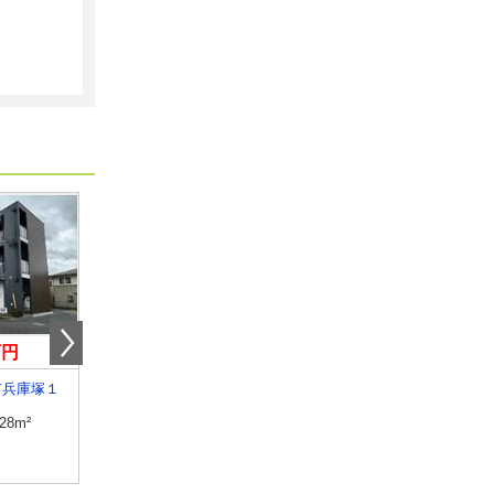
万円
4.30万円
5.70万円
市兵庫塚１
栃木県鹿沼市千渡
栃木県塩谷郡高根沢町大字宝
.28m²
専有面積
32.9m²
専有面積
46.68m²
間取り
1K
間取り
1LDK