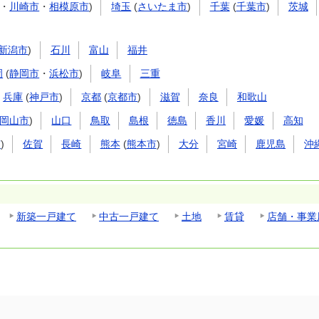
・
川崎市
・
相模原市
)
埼玉
(
さいたま市
)
千葉
(
千葉市
)
茨城
新潟市
)
石川
富山
福井
岡
(
静岡市
・
浜松市
)
岐阜
三重
兵庫
(
神戸市
)
京都
(
京都市
)
滋賀
奈良
和歌山
岡山市
)
山口
鳥取
島根
徳島
香川
愛媛
高知
市
)
佐賀
長崎
熊本
(
熊本市
)
大分
宮崎
鹿児島
沖
新築一戸建て
中古一戸建て
土地
賃貸
店舗・事業