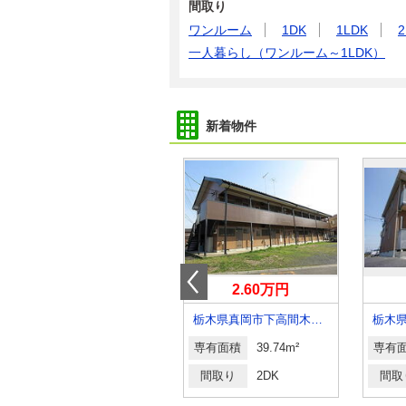
間取り
ワンルーム
1DK
1LDK
2
一人暮らし（ワンルーム～1LDK）
新着物件
4.05万円
2.60万円
栃木県佐野市栃本町
栃木県真岡市下高間木１丁目
専有面積
51.67m²
専有面積
39.74m²
専有
間取り
2LDK
間取り
2DK
間取