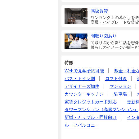
高級賃貸
ワンランク上の暮らしを送
高級・ハイグレードな賃貸
間取り図あり
間取り図から新生活を想像
暮らしのイメージが膨らむ
特徴
Webで見学予約可能
敷金・礼金
バス・トイレ別
ロフト付き
デザイナーズ物件
マンション
カウンターキッチン
駐車場
家賃クレジットカード対応
更新
タワーマンション（高層マンション）
新婚・カップル・同棲向け
イン
ルーフバルコニー