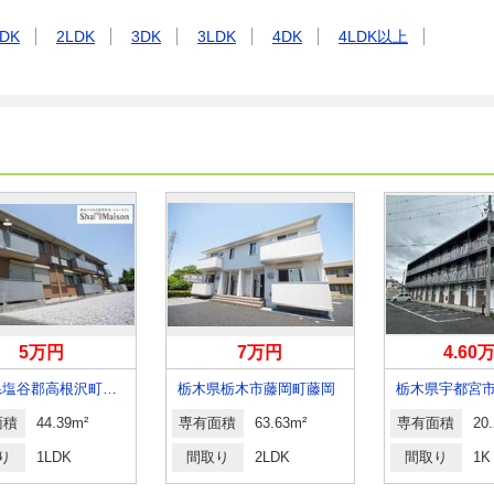
DK
2LDK
3DK
3LDK
4DK
4LDK以上
5万円
7万円
4.60
栃木県塩谷郡高根沢町大字宝積寺
栃木県栃木市藤岡町藤岡
栃木県宇都宮
面積
44.39m²
専有面積
63.63m²
専有面積
20
り
1LDK
間取り
2LDK
間取り
1K