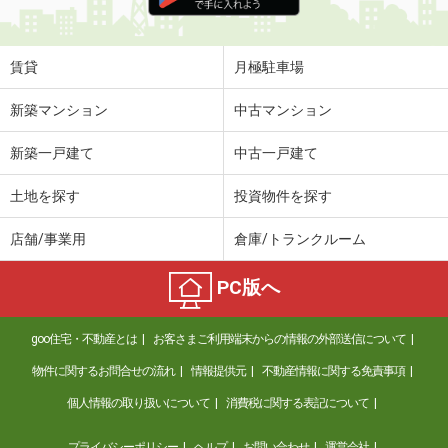
住 所
鳥取県米子市両三柳
専有面積
45.72m²
間取り
1LDK
賃貸
月極駐車場
鳥取県倉吉市福守町
新築マンション
中古マンション
価 格
5.15万円
新築一戸建て
中古一戸建て
住 所
鳥取県倉吉市福守町
専有面積
48.39m²
土地を探す
投資物件を探す
間取り
1LDK
店舗/事業用
倉庫/トランクルーム
鳥取県倉吉市福守町
PC版へ
価 格
5.05万円
住 所
鳥取県倉吉市福守町
goo住宅・不動産とは
お客さまご利用端末からの情報の外部送信について
専有面積
52.38m²
間取り
1LDK
物件に関するお問合せの流れ
情報提供元
不動産情報に関する免責事項
個人情報の取り扱いについて
消費税に関する表記について
鳥取県東伯郡琴浦町大字八橋
プライバシーポリシー
ヘルプ
お問い合わせ
運営会社