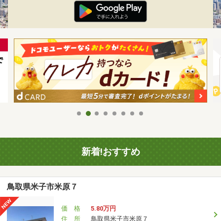
新着!おすすめ
鳥取県米子市米原７
価 格
5.80万円
住 所
鳥取県米子市米原７