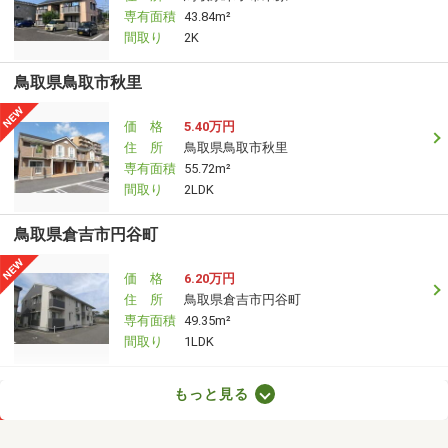
専有面積
43.84m²
間取り
2K
鳥取県鳥取市秋里
価 格
5.40万円
住 所
鳥取県鳥取市秋里
専有面積
55.72m²
間取り
2LDK
鳥取県倉吉市円谷町
価 格
6.20万円
住 所
鳥取県倉吉市円谷町
専有面積
49.35m²
間取り
1LDK
鳥取県鳥取市吉成
もっと見る
価 格
4.80万円