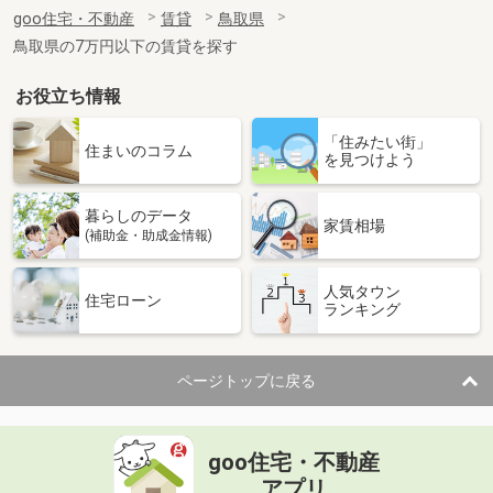
住 所
鳥取県鳥取市吉成
goo住宅・不動産
賃貸
鳥取県
専有面積
30.42m²
鳥取県の7万円以下の賃貸を探す
間取り
1K
お役立ち情報
鳥取県鳥取市安長
「住みたい街」
価 格
5.20万円
住まいのコラム
を見つけよう
住 所
鳥取県鳥取市安長
専有面積
33.39m²
暮らしのデータ
間取り
ワンルーム
家賃相場
(補助金・助成金情報)
鳥取県東伯郡琴浦町大字徳万
人気タウン
住宅ローン
ランキング
価 格
4.85万円
住 所
鳥取県東伯郡琴浦町大字徳万
専有面積
45.39m²
ページトップに戻る
間取り
2DK
鳥取県鳥取市国府町宮下
goo住宅・不動産
価 格
7.50万円
アプリ