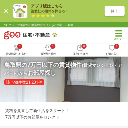
アプリ版はこちら
開く
複数社の物件を探せる！
NTTグループ運営の不動産総合サイト goo住宅・不動産
0
0
0
0
最近検索した条件
最近見た物件
保存した条件
お気に入り
鳥取県の7万円以下の賃貸物件
(賃貸マンション・ア
お部屋探し
パート)
から
該当物件数21,231件
賃料を見直して新生活をスタート！
7万円以下のお部屋をセレクト