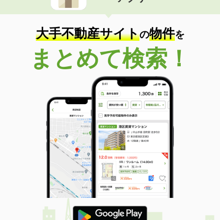
住 所
鳥取県鳥取市国府町宮下
専有面積
55.47m²
間取り
2LDK
大手不動産サイト
物件
の
を
鳥取県米子市皆生新田３
まとめて検索！
価 格
6.40万円
住 所
鳥取県米子市皆生新田３
専有面積
33.52m²
間取り
1LDK
鳥取県鳥取市賀露町西１
価 格
4.80万円
住 所
鳥取県鳥取市賀露町西１
専有面積
44.82m²
間取り
2DK
鳥取県米子市両三柳
価 格
4.60万円