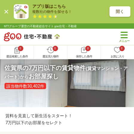
アプリ版はこちら
開く
複数社の物件を探せる！
NTTグループ運営の不動産総合サイト goo住宅・不動産
0
0
0
0
最近検索した条件
最近見た物件
保存した条件
お気に入り
佐賀県の7万円以下の賃貸物件
(賃貸マンション・ア
お部屋探し
パート)
から
該当物件数30,402件
賃料を見直して新生活をスタート！
7万円以下のお部屋をセレクト