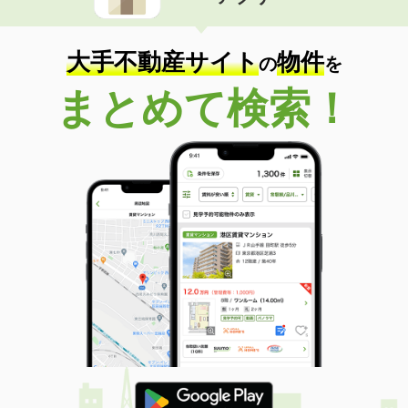
住 所
佐賀県鳥栖市蔵上町
専有面積
30.72m²
間取り
1K
大手不動産サイト
物件
の
を
佐賀県佐賀市兵庫南１
まとめて検索！
価 格
7.10万円
住 所
佐賀県佐賀市兵庫南１
専有面積
67.15m²
間取り
3DK
佐賀県鳥栖市古賀町
価 格
5.70万円
住 所
佐賀県鳥栖市古賀町
専有面積
43.19m²
間取り
1LDK
佐賀県鳥栖市古賀町
価 格
10.20万円