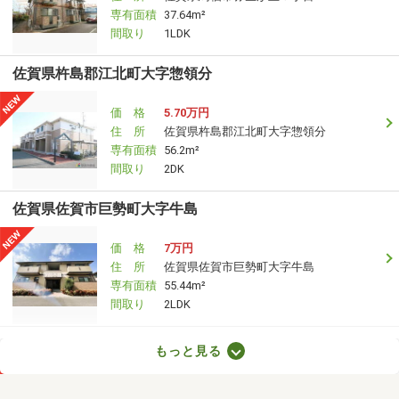
専有面積
37.64m²
間取り
1LDK
佐賀県杵島郡江北町大字惣領分
価 格
5.70万円
住 所
佐賀県杵島郡江北町大字惣領分
専有面積
56.2m²
間取り
2DK
佐賀県佐賀市巨勢町大字牛島
価 格
7万円
住 所
佐賀県佐賀市巨勢町大字牛島
専有面積
55.44m²
間取り
2LDK
佐賀県佐賀市大和町大字尼寺
もっと見る
価 格
4.90万円