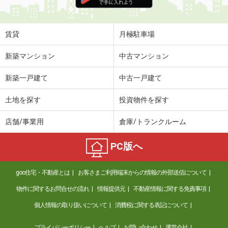
住 所
佐賀県鳥栖市古賀町
専有面積
64.93m²
間取り
2LDK
賃貸
月極駐車場
佐賀県鳥栖市あさひ新町
新築マンション
中古マンション
価 格
3.80万円
新築一戸建て
中古一戸建て
住 所
佐賀県鳥栖市あさひ新町
専有面積
26.61m²
土地を探す
投資物件を探す
間取り
ワンルーム
店舗/事業用
倉庫/トランクルーム
佐賀県鳥栖市古賀町
PC版へ
価 格
5.40万円
住 所
佐賀県鳥栖市古賀町
goo住宅・不動産とは
お客さまご利用端末からの情報の外部送信について
専有面積
41.18m²
間取り
1LDK
物件に関するお問合せの流れ
情報提供元
不動産情報に関する免責事項
個人情報の取り扱いについて
消費税に関する表記について
佐賀県神埼市神埼町枝ヶ里
プライバシーポリシー
ヘルプ
お問い合わせ
運営会社