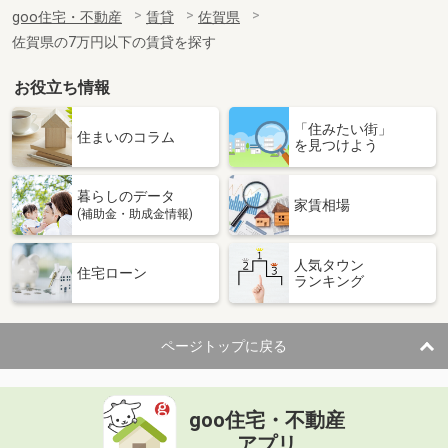
住 所
佐賀県佐賀市大和町大字尼寺
goo住宅・不動産
賃貸
佐賀県
専有面積
50.33m²
佐賀県の7万円以下の賃貸を探す
間取り
1LDK
お役立ち情報
佐賀県小城市三日月町樋口
「住みたい街」
価 格
5.40万円
住まいのコラム
を見つけよう
住 所
佐賀県小城市三日月町樋口
専有面積
51.66m²
暮らしのデータ
間取り
2LDK
家賃相場
(補助金・助成金情報)
佐賀県鳥栖市蔵上１
人気タウン
住宅ローン
ランキング
価 格
5.10万円
住 所
佐賀県鳥栖市蔵上１
専有面積
51.61m²
ページトップに戻る
間取り
2LDK
佐賀県鳥栖市蔵上町
goo住宅・不動産
価 格
4.85万円
アプリ