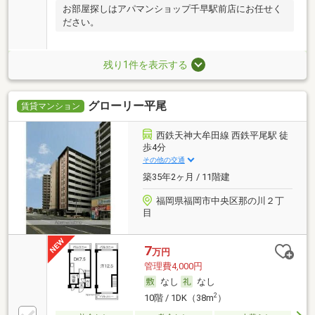
お部屋探しはアパマンショップ千早駅前店にお任せく
ださい。
残り1件を表示する
グローリー平尾
賃貸マンション
西鉄天神大牟田線 西鉄平尾駅 徒
歩4分
その他の交通
築35年2ヶ月 / 11階建
福岡県福岡市中央区那の川２丁
目
7
万円
管理費4,000円
なし
なし
2
10階 / 1DK（38m
）