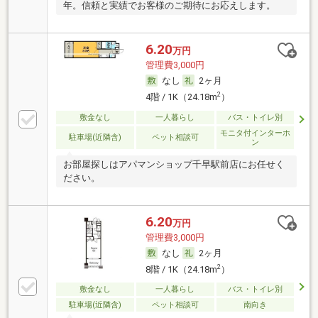
年。信頼と実績でお客様のご期待にお応えします。
6.20
万円
管理費3,000円
なし
2ヶ月
2
4階 / 1K（24.18m
）
敷金なし
一人暮らし
バス・トイレ別
モニタ付インターホ
駐車場(近隣含)
ペット相談可
ン
お部屋探しはアパマンショップ千早駅前店にお任せく
ださい。
6.20
万円
管理費3,000円
なし
2ヶ月
2
8階 / 1K（24.18m
）
敷金なし
一人暮らし
バス・トイレ別
駐車場(近隣含)
ペット相談可
南向き