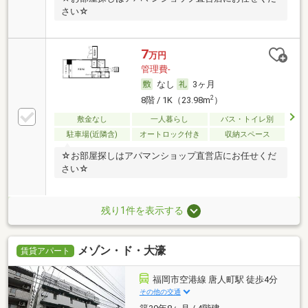
さい☆
7
万円
管理費-
なし
3ヶ月
2
8階 / 1K（23.98m
）
敷金なし
一人暮らし
バス・トイレ別
駐車場(近隣含)
オートロック付き
収納スペース
☆お部屋探しはアパマンショップ直営店にお任せくだ
さい☆
残り1件を表示する
メゾン・ド・大濠
賃貸アパート
福岡市空港線 唐人町駅 徒歩4分
その他の交通