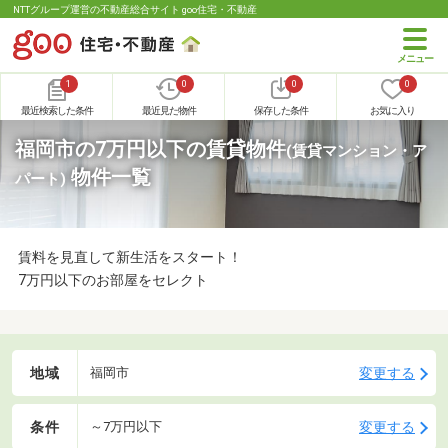
NTTグループ運営の不動産総合サイト goo住宅・不動産
1
0
0
0
最近検索した条件
最近見た物件
保存した条件
お気に入り
福岡市の7万円以下の賃貸物件
(賃貸マンション・ア
物件一覧
パート)
賃料を見直して新生活をスタート！
7万円以下のお部屋をセレクト
地域
変更する
福岡市
条件
変更する
～7万円以下