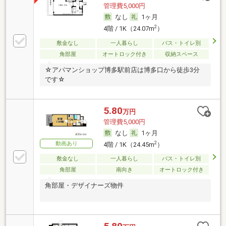
管理費5,000円
なし
1ヶ月
2
4階 / 1K（24.07m
）
敷金なし
一人暮らし
バス・トイレ別
角部屋
オートロック付き
収納スペース
☆アパマンショップ博多駅前店は博多口から徒歩3分
です☆
5.80
万円
管理費5,000円
なし
1ヶ月
動画あり
2
4階 / 1K（24.45m
）
敷金なし
一人暮らし
バス・トイレ別
角部屋
南向き
オートロック付き
角部屋・デザイナーズ物件