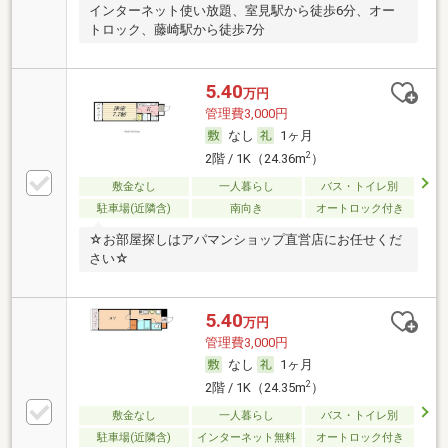
インターネット使い放題、室見駅から徒歩6分、オー
トロック、藤崎駅から徒歩7分
5.40
万円
管理費3,000円
なし
1ヶ月
2
2階 / 1K（24.36m
）
敷金なし
一人暮らし
バス・トイレ別
駐車場(近隣含)
南向き
オートロック付き
☆お部屋探しはアパマンショップ直営店にお任せくだ
さい☆
5.40
万円
管理費3,000円
なし
1ヶ月
2
2階 / 1K（24.35m
）
敷金なし
一人暮らし
バス・トイレ別
駐車場(近隣含)
インターネット無料
オートロック付き