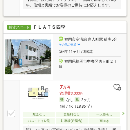
年。信頼と実績でお客様のご期待にお応えします。
ＦＬＡＴＳ四季
賃貸アパート
福岡市空港線 唐人町駅 徒歩5分
その他の交通
築4年11ヶ月 / 2階建
福岡県福岡市中央区唐人町２丁
目
7
万円
管理費3,000円
なし
2ヶ月
2
1階 / 1K（28.86m
）
敷金なし
更新料なし
一人暮らし
バス・トイレ別
駐車場(近隣含)
南向き
嬉しいエアコン完備のマンションで快適な生活を。暖