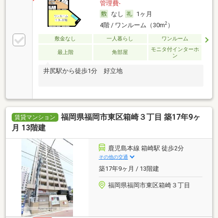
管理費-
なし
1ヶ月
2
4階 / ワンルーム（30m
）
敷金なし
一人暮らし
ワンルーム
モニタ付インターホ
最上階
角部屋
ン
井尻駅から徒歩1分 好立地
福岡県福岡市東区箱崎３丁目 築17年9ヶ
賃貸マンション
月 13階建
鹿児島本線 箱崎駅 徒歩2分
その他の交通
築17年9ヶ月 / 13階建
福岡県福岡市東区箱崎３丁目