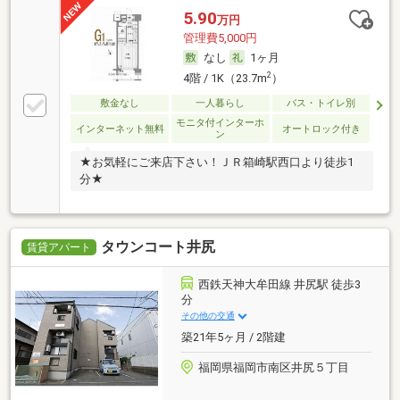
5.90
万円
管理費5,000円
なし
1ヶ月
2
4階 / 1K（23.7m
）
敷金なし
一人暮らし
バス・トイレ別
モニタ付インターホ
インターネット無料
オートロック付き
ン
★お気軽にご来店下さい！ＪＲ箱崎駅西口より徒歩1
分★
タウンコート井尻
賃貸アパート
西鉄天神大牟田線 井尻駅 徒歩3
分
その他の交通
築21年5ヶ月 / 2階建
福岡県福岡市南区井尻５丁目