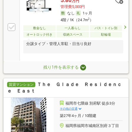
5.80
万円
管理費5,000円
なし
1ヶ月
2
4階 / 1K（24.7m
）
敷金なし
一人暮らし
バス・トイレ別
オートロック付き
収納スペース
駐輪場
分譲タイプ・管理人常駐・日当り良好
残り1件を表示する
Ｔｈｅ Ｇｌａｄｅ Ｒｅｓｉｄｅｎｃ
賃貸マンション
ｅ Ｅａｓｔ
福岡市七隈線 別府駅 徒歩3分
その他の交通
築27年4ヶ月 / 10階建
福岡県福岡市城南区別府３丁目