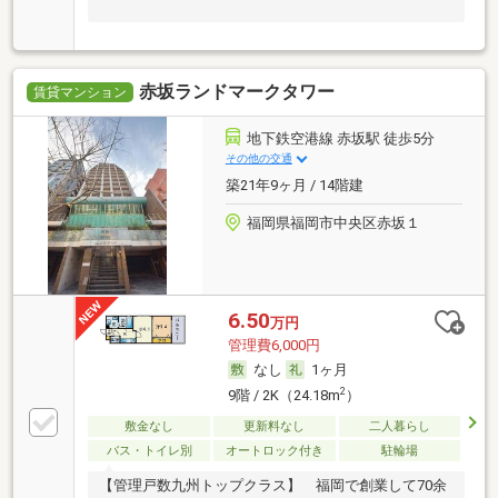
赤坂ランドマークタワー
賃貸マンション
地下鉄空港線 赤坂駅 徒歩5分
その他の交通
築21年9ヶ月 / 14階建
福岡県福岡市中央区赤坂１
6.50
万円
管理費6,000円
なし
1ヶ月
2
9階 / 2K（24.18m
）
敷金なし
更新料なし
二人暮らし
バス・トイレ別
オートロック付き
駐輪場
【管理戸数九州トップクラス】 福岡で創業して70余