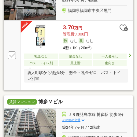
築39年8ヶ月 / 4階建
福岡県福岡市中央区黒門
3.70
万円
管理費3,000円
なし
なし
2
4階 / 1K（20m
）
礼金なし
敷金なし
一人暮らし
バス・トイレ別
最上階
南向き
唐人町駅から徒歩4分、敷金・礼金ゼロ、バス・トイ
レ別室
博多Ｖビル
賃貸マンション
ＪＲ鹿児島本線 博多駅 徒歩5分
その他の交通
築24年7ヶ月 / 12階建