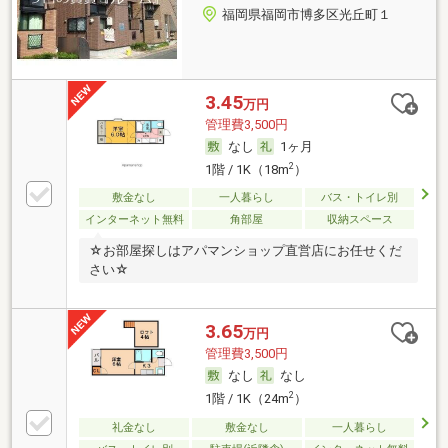
福岡県福岡市博多区光丘町１
3.45
万円
管理費3,500円
なし
1ヶ月
2
1階 / 1K（18m
）
敷金なし
一人暮らし
バス・トイレ別
インターネット無料
角部屋
収納スペース
☆お部屋探しはアパマンショップ直営店にお任せくだ
さい☆
3.65
万円
管理費3,500円
なし
なし
2
1階 / 1K（24m
）
礼金なし
敷金なし
一人暮らし