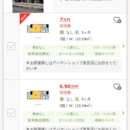
7
万円
管理費-
なし
3ヶ月
2
7階 / 1K（23.29m
）
敷金なし
一人暮らし
バス・トイレ別
駐車場(近隣含)
オートロック付き
収納スペース
☆お部屋探しはアパマンショップ直営店にお任せくだ
さい☆
6.90
万円
管理費-
なし
3ヶ月
2
3階 / 1K（23.29m
）
敷金なし
一人暮らし
バス・トイレ別
駐車場(近隣含)
オートロック付き
収納スペース
☆お部屋探しはアパマンショップ直営店にお任せくだ