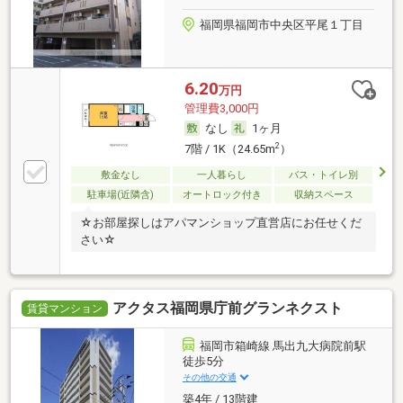
福岡県福岡市中央区平尾１丁目
6.20
万円
管理費3,000円
なし
1ヶ月
2
7階 / 1K（24.65m
）
敷金なし
一人暮らし
バス・トイレ別
駐車場(近隣含)
オートロック付き
収納スペース
☆お部屋探しはアパマンショップ直営店にお任せくだ
さい☆
アクタス福岡県庁前グランネクスト
賃貸マンション
福岡市箱崎線 馬出九大病院前駅
徒歩5分
その他の交通
築4年 / 13階建