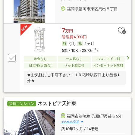
福岡県福岡市東区馬出５丁目
7
万円
管理費4,000円
なし
2ヶ月
2
5階 / 1DK（28.72m
）
敷金なし
一人暮らし
バス・トイレ別
駐車場(近隣含)
ペット相談可
インターネット無料
★お気軽にご来店下さい！ＪＲ箱崎駅西口より徒歩1
分★
ネストピア天神東
賃貸マンション
福岡市箱崎線 呉服町駅 徒歩5分
その他の交通
築18年7ヶ月 / 14階建