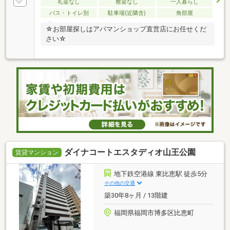
礼金なし
敷金なし
一人暮らし
バス・トイレ別
駐車場(近隣含)
角部屋
☆お部屋探しはアパマンショップ直営店にお任せくだ
さい☆
ダイナコートエスタディオ山王公園
賃貸マンション
地下鉄空港線 東比恵駅 徒歩5分
その他の交通
築30年8ヶ月 / 13階建
福岡県福岡市博多区比恵町