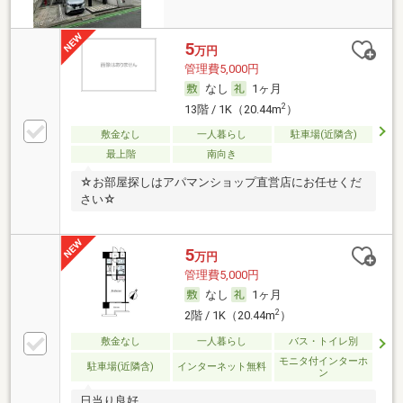
5
万円
管理費5,000円
なし
1ヶ月
2
13階 / 1K（20.44m
）
敷金なし
一人暮らし
駐車場(近隣含)
最上階
南向き
☆お部屋探しはアパマンショップ直営店にお任せくだ
さい☆
5
万円
管理費5,000円
なし
1ヶ月
2
2階 / 1K（20.44m
）
敷金なし
一人暮らし
バス・トイレ別
モニタ付インターホ
駐車場(近隣含)
インターネット無料
ン
日当り良好