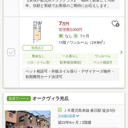
【管理戸数九州トップクラス】 福岡で創業して70余
年。信頼と実績でお客様のご期待にお応えします。
7
万円
管理費5,000円
なし
1ヶ月
2
11階 / ワンルーム（24.8m
）
動画あり
敷金なし
一人暮らし
ワンルーム
バス・トイレ別
駐車場(近隣含)
ペット相談可
ペット相談可・外観タイル張り・デザイナーズ物件・
初期費用カード決済可
オークヴィラ光丘
賃貸アパート
ＪＲ鹿児島本線 春日駅 徒歩5分
その他の交通
築22年6ヶ月 / 2階建