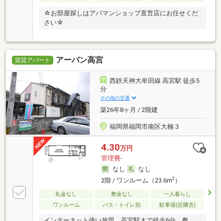
☆お部屋探しはアパマンショップ直営店にお任せくだ
さい☆
アーバン高宮
賃貸アパート
西鉄天神大牟田線 高宮駅 徒歩5
分
その他の交通
築26年8ヶ月 / 2階建
福岡県福岡市南区大楠３
4.30
万円
管理費-
なし
なし
2
2階 / ワンルーム（23.6m
）
礼金なし
敷金なし
一人暮らし
ワンルーム
バス・トイレ別
駐車場(近隣含)
インターネット使い放題、高宮駅まで徒歩6分、敷