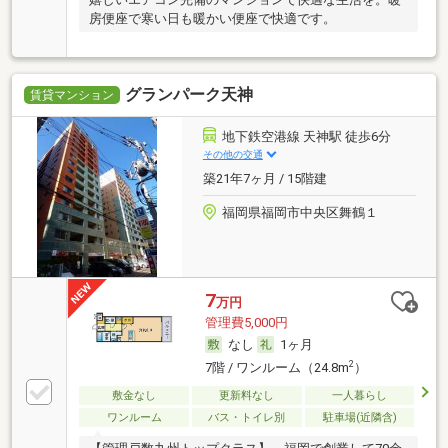
房便座で寒い日も暖かい便座で快適です。
グランパーク天神
賃貸マンション
地下鉄空港線 天神駅 徒歩6分
その他の交通
築21年7ヶ月 / 15階建
福岡県福岡市中央区舞鶴１
7
万円
管理費5,000円
なし
1ヶ月
2
7階 / ワンルーム（24.8m
）
敷金なし
更新料なし
一人暮らし
ワンルーム
バス・トイレ別
駐車場(近隣含)