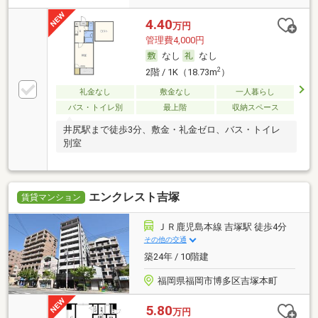
4.40
万円
管理費4,000円
なし
なし
2
2階 / 1K（18.73m
）
礼金なし
敷金なし
一人暮らし
バス・トイレ別
最上階
収納スペース
井尻駅まで徒歩3分、敷金・礼金ゼロ、バス・トイレ
別室
エンクレスト吉塚
賃貸マンション
ＪＲ鹿児島本線 吉塚駅 徒歩4分
その他の交通
築24年 / 10階建
福岡県福岡市博多区吉塚本町
5.80
万円