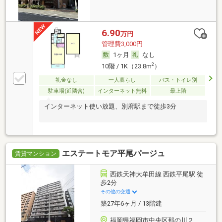
6.90
万円
管理費3,000円
1ヶ月
なし
2
10階 / 1K（23.8m
）
礼金なし
一人暮らし
バス・トイレ別
駐車場(近隣含)
インターネット無料
最上階
インターネット使い放題、別府駅まで徒歩3分
エステートモア平尾パージュ
賃貸マンション
西鉄天神大牟田線 西鉄平尾駅 徒
歩2分
その他の交通
築27年6ヶ月 / 13階建
福岡県福岡市中央区那の川２