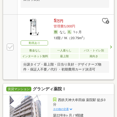
5
万円
管理費5,000円
なし
1ヶ月
2
13階 / 1K（20.75m
）
動画あり
敷金なし
一人暮らし
バス・トイレ別
インターネット無料
最上階
南向き
分譲タイプ・最上階・日当り良好・デザイナーズ物
件・保証人不要／代行 ・初期費用カード決済可
グランディ薬院Ｉ
賃貸マンション
西鉄天神大牟田線 薬院駅 徒歩3
分
その他の交通
築22年8ヶ月 / 9階建