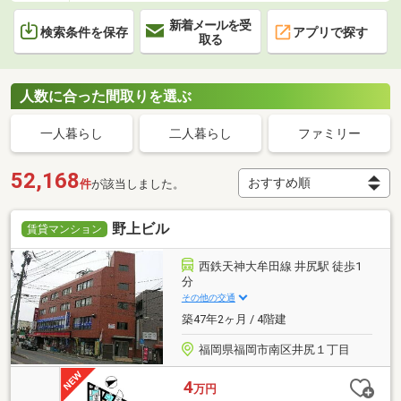
新着メールを受
検索条件を保存
アプリで探す
取る
人数に合った間取りを選ぶ
一人暮らし
二人暮らし
ファミリー
52,168
件
が該当しました。
野上ビル
賃貸マンション
西鉄天神大牟田線 井尻駅 徒歩1
分
その他の交通
築47年2ヶ月 / 4階建
福岡県福岡市南区井尻１丁目
4
万円