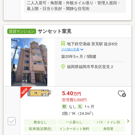
二人入居可・角部屋・外観タイル張り・管理人巡回・
最上階・日当り良好・閑静な住宅街
サンセット室見
賃貸マンション
地下鉄空港線 室見駅 徒歩6分
その他の交通
築20年5ヶ月 / 5階建
福岡県福岡市早良区室見２
5.40
万円
管理費3,000円
なし
1ヶ月
2
2階 / 1K（24.3m
）
敷金なし
一人暮らし
バス・トイレ別
駐車場(近隣含)
インターネット無料
角部屋