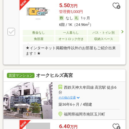
5.50
万円
管理費5,000円
なし
1ヶ月
2
6階 / 1K（24.96m
）
敷金なし
一人暮らし
バス・トイレ別
角部屋
オートロック付き
収納スペース
★インターネット掲載物件以外のお部屋もご紹介出来
ます！★
オークヒルズ高宮
賃貸マンション
西鉄天神大牟田線 高宮駅 徒歩6
分
その他の交通
築36年6ヶ月 / 4階建
福岡県福岡市南区玉川町
6.40
万円