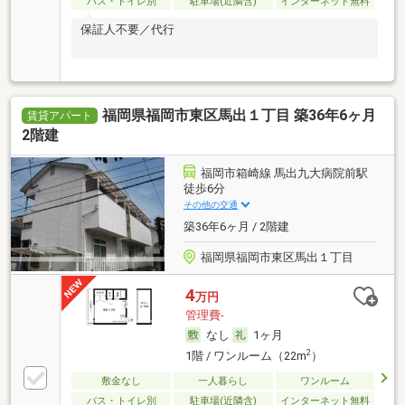
バス・トイレ別
駐車場(近隣含)
インターネット無料
保証人不要／代行
福岡県福岡市東区馬出１丁目 築36年6ヶ月
賃貸アパート
2階建
福岡市箱崎線 馬出九大病院前駅
徒歩6分
その他の交通
築36年6ヶ月 / 2階建
福岡県福岡市東区馬出１丁目
4
万円
管理費-
なし
1ヶ月
2
1階 / ワンルーム（22m
）
敷金なし
一人暮らし
ワンルーム
バス・トイレ別
駐車場(近隣含)
インターネット無料