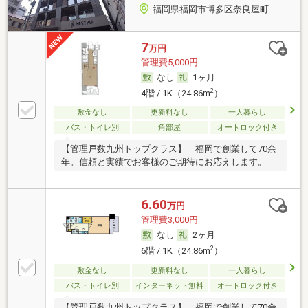
福岡県福岡市博多区奈良屋町
7
万円
管理費5,000円
なし
1ヶ月
2
4階 / 1K（24.86m
）
敷金なし
更新料なし
一人暮らし
バス・トイレ別
角部屋
オートロック付き
【管理戸数九州トップクラス】 福岡で創業して70余
年。信頼と実績でお客様のご期待にお応えします。
6.60
万円
管理費3,000円
なし
2ヶ月
2
6階 / 1K（24.86m
）
敷金なし
更新料なし
一人暮らし
バス・トイレ別
インターネット無料
オートロック付き
【管理戸数九州トップクラス】 福岡で創業して70余