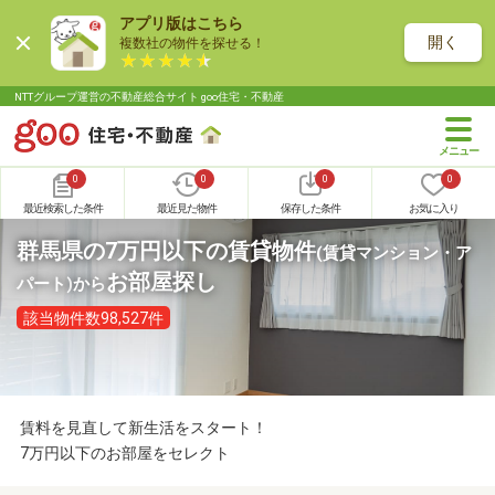
アプリ版はこちら
開く
複数社の物件を探せる！
NTTグループ運営の不動産総合サイト goo住宅・不動産
0
0
0
0
最近検索した条件
最近見た物件
保存した条件
お気に入り
群馬県の7万円以下の賃貸物件
(賃貸マンション・ア
お部屋探し
パート)
から
該当物件数98,527件
賃料を見直して新生活をスタート！
7万円以下のお部屋をセレクト