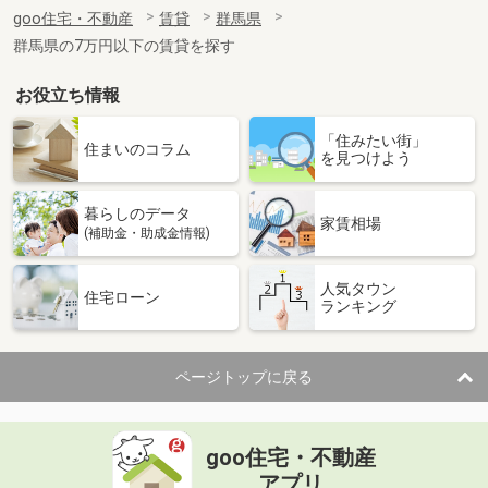
住 所
群馬県高崎市八幡町
goo住宅・不動産
賃貸
群馬県
専有面積
55.87m²
群馬県の7万円以下の賃貸を探す
間取り
3DK
お役立ち情報
群馬県高崎市八幡町
「住みたい街」
価 格
5万円
住まいのコラム
を見つけよう
住 所
群馬県高崎市八幡町
専有面積
33.2m²
暮らしのデータ
間取り
1K
家賃相場
(補助金・助成金情報)
群馬県伊勢崎市西久保町３
人気タウン
住宅ローン
ランキング
価 格
4万円
住 所
群馬県伊勢崎市西久保町３
専有面積
23.61m²
ページトップに戻る
間取り
1K
群馬県邑楽郡明和町新里
goo住宅・不動産
価 格
5.80万円
アプリ