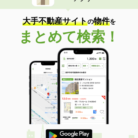
住 所
群馬県邑楽郡明和町新里
専有面積
23.61m²
間取り
1K
大手不動産サイト
物件
の
を
群馬県館林市代官町
まとめて検索！
価 格
4.40万円
住 所
群馬県館林市代官町
専有面積
23.18m²
間取り
1K
群馬県館林市富士原町
価 格
4万円
住 所
群馬県館林市富士原町
専有面積
23.61m²
間取り
1K
群馬県邑楽郡邑楽町大字中野
価 格
5.40万円