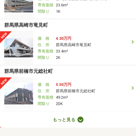
専有面積
23.6m²
間取り
1K
群馬県高崎市竜見町
価 格
4.30万円
住 所
群馬県高崎市竜見町
専有面積
33.4m²
間取り
2K
群馬県前橋市元総社町
価 格
5.50万円
住 所
群馬県前橋市元総社町
専有面積
49.2m²
間取り
2DK
群馬県高崎市八幡町
もっと見る
価 格
4.15万円