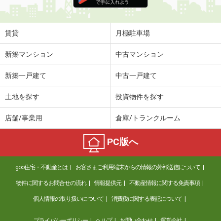
住 所
群馬県邑楽郡邑楽町大字中野
専有面積
28.02m²
間取り
1K
賃貸
月極駐車場
群馬県邑楽郡邑楽町大字中野
新築マンション
中古マンション
価 格
5.40万円
新築一戸建て
中古一戸建て
住 所
群馬県邑楽郡邑楽町大字中野
専有面積
28.02m²
土地を探す
投資物件を探す
間取り
1K
店舗/事業用
倉庫/トランクルーム
群馬県みどり市笠懸町久宮
PC版へ
価 格
3.60万円
住 所
群馬県みどり市笠懸町久宮
goo住宅・不動産とは
お客さまご利用端末からの情報の外部送信について
専有面積
23.18m²
間取り
1K
物件に関するお問合せの流れ
情報提供元
不動産情報に関する免責事項
個人情報の取り扱いについて
消費税に関する表記について
群馬県富岡市富岡
プライバシーポリシー
ヘルプ
お問い合わせ
運営会社