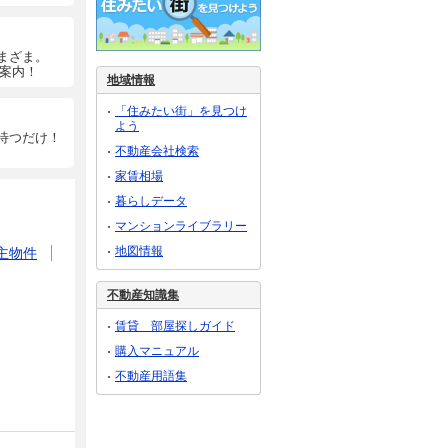
まざま。
ご案内！
地域情報
「住みたい街」を見つけ
よう
待つだけ！
不動産会社検索
家賃相場
暮らしデータ
マンションライブラリー
地図情報
主物件
不動産知識集
賃貸 部屋探しガイド
購入マニュアル
不動産用語集