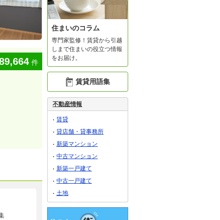
住まいのコラム
専門家監修！賃貸から引越
しまで住まいの役立つ情報
をお届け。
89,664
件
賃貸用語集
不動産情報
賃貸
貸店舗・貸事務所
新築マンション
中古マンション
新築一戸建て
中古一戸建て
土地
集