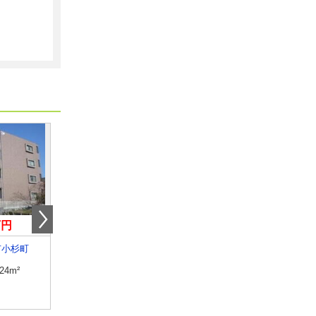
万円
6.10万円
4.70万円
市小杉町
三重県三重郡菰野町大字菰野
三重県四日市市東坂部
.24m²
専有面積
57.63m²
専有面積
32.97m²
間取り
2LDK
間取り
ワンルーム