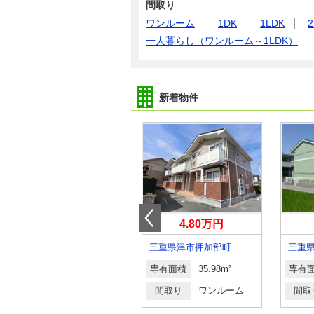
間取り
ワンルーム
1DK
1LDK
2
一人暮らし（ワンルーム～1LDK）
新着物件
4.20万円
4.80万円
三重県桑名市長島町松ケ島
三重県津市押加部町
三重
専有面積
40.57m²
専有面積
35.98m²
専有
間取り
2K
間取り
ワンルーム
間取