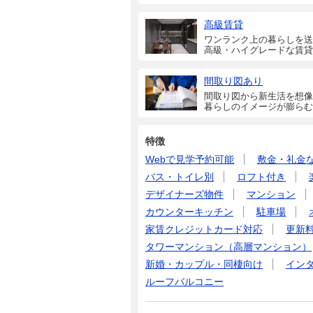
高級賃貸
ワンランク上の暮らしを送
高級・ハイグレードな賃貸
間取り図あり
間取り図から新生活を想像
暮らしのイメージが膨らむ
特徴
Webで見学予約可能
敷金・礼金
バス・トイレ別
ロフト付き
デザイナーズ物件
マンション
カウンターキッチン
駐車場
家賃クレジットカード対応
更新
タワーマンション（高層マンション）
新婚・カップル・同棲向け
イン
ルーフバルコニー