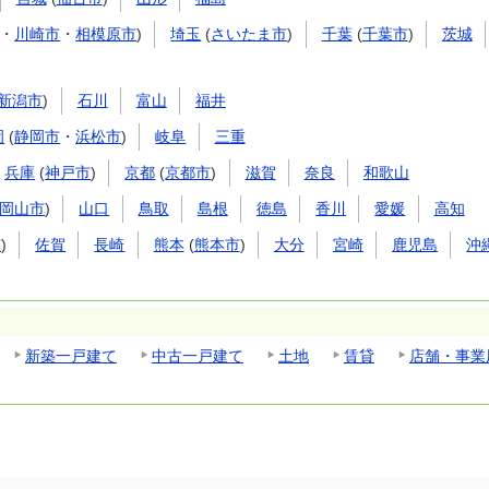
・
川崎市
・
相模原市
)
埼玉
(
さいたま市
)
千葉
(
千葉市
)
茨城
新潟市
)
石川
富山
福井
岡
(
静岡市
・
浜松市
)
岐阜
三重
兵庫
(
神戸市
)
京都
(
京都市
)
滋賀
奈良
和歌山
岡山市
)
山口
鳥取
島根
徳島
香川
愛媛
高知
市
)
佐賀
長崎
熊本
(
熊本市
)
大分
宮崎
鹿児島
沖
新築一戸建て
中古一戸建て
土地
賃貸
店舗・事業