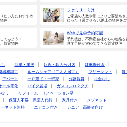
ファミリー向け
りたい方におすすめ
ご家族の人数や形によりご要望もさ
物件
ゆったり過ごせる3K以上の物件を
Webで見学予約可能
してみよう！
予約後は、不動産会社からの連絡を
、賃貸物件
見学予約がWebでできる賃貸物件
なし
新築・築浅
駅近・駅５分以内
駐車場付き
楽器相談可
ルームシェア（二人入居可）
フリーレント
貸
アパート
一戸建て・一軒家
分譲賃貸
礼金なし
オール電化
バイク置場
ガスコンロ２クチ
料なし
リフォーム・リノベーション済
保証人不要・保証人代行
家具付き
メゾネット
ターネット無料
エアコン付き
シニア・高齢者向け