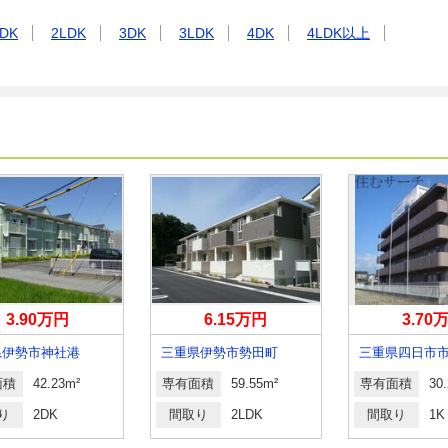
DK
2LDK
3DK
3LDK
4DK
4LDK以上
3.90万円
6.15万円
3.70
県伊勢市神社港
三重県伊勢市勢田町
三重県四日市
面積
42.23m²
専有面積
59.55m²
専有面積
30
り
2DK
間取り
2LDK
間取り
1K