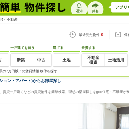
住宅・不動産
0
最近見た物件
保
一戸建てを買う
建てる
投資する
不動産
古
新築
中古
土地
土地活用
投資
県の7万円以下の賃貸情報 物件を探す
ション・アパート)からお部屋探し
、賃貸一戸建てなどの賃貸物件を簡単検索。理想の部屋探しをgoo住宅・不動産が