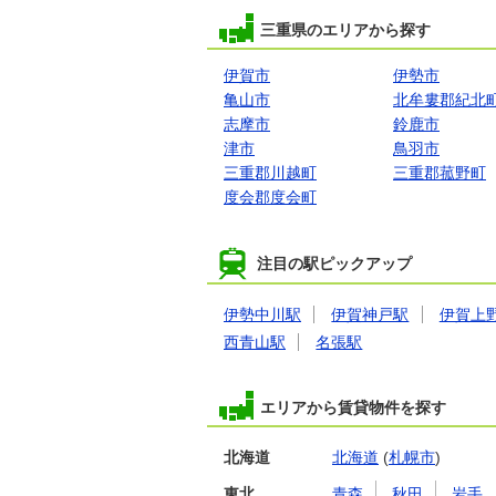
三重県のエリアから探す
伊賀市
伊勢市
亀山市
北牟婁郡紀北
志摩市
鈴鹿市
津市
鳥羽市
三重郡川越町
三重郡菰野町
度会郡度会町
注目の駅ピックアップ
伊勢中川駅
伊賀神戸駅
伊賀上
西青山駅
名張駅
エリアから賃貸物件を探す
北海道
北海道
(
札幌市
)
東北
青森
秋田
岩手