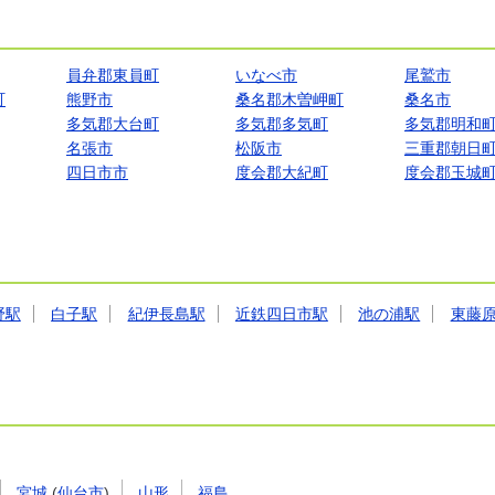
員弁郡東員町
いなべ市
尾鷲市
町
熊野市
桑名郡木曽岬町
桑名市
多気郡大台町
多気郡多気町
多気郡明和
名張市
松阪市
三重郡朝日
四日市市
度会郡大紀町
度会郡玉城
野駅
白子駅
紀伊長島駅
近鉄四日市駅
池の浦駅
東藤
宮城
(
仙台市
)
山形
福島