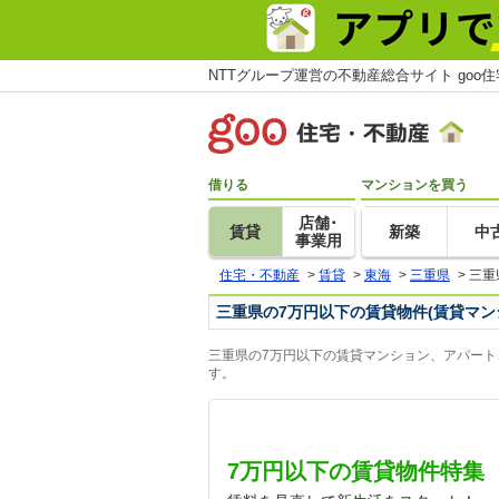
NTTグループ運営の不動産総合サイト goo
借りる
マンションを買う
店舗･
賃貸
新築
中
事業用
住宅・不動産
>
賃貸
>
東海
>
三重県
>
三重
三重県の7万円以下の賃貸物件(賃貸マン
三重県の7万円以下の賃貸マンション、アパート
す。
7万円以下の賃貸物件特集