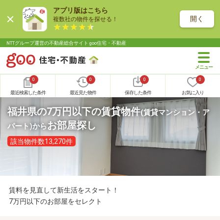
アプリ版はこちら
開く
複数社の物件を探せる！
NTTグループ運営の不動産総合サイト goo住宅・不動産
0
0
0
0
最近検索した条件
最近見た物件
保存した条件
お気に入り
福井県の7万円以下の賃貸物件
(賃貸マンション・ア
お部屋探し
パート)
から
該当物件数13,270件
賃料を見直して新生活をスタート！
7万円以下のお部屋をセレクト