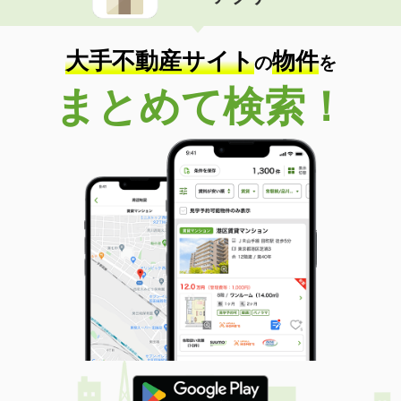
住 所
福井県福井市江端町
専有面積
23.18m²
間取り
1K
大手不動産サイト
物件
の
を
福井県福井市文京７
まとめて検索！
価 格
3.50万円
住 所
福井県福井市文京７
専有面積
22.93m²
間取り
1K
福井県福井市江守中２
価 格
7.20万円
住 所
福井県福井市江守中２
専有面積
41.81m²
間取り
1LDK
福井県福井市江守中２
価 格
7.40万円