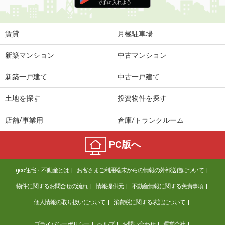
住 所
福井県福井市江守中２
専有面積
41.81m²
間取り
1LDK
賃貸
月極駐車場
福井県福井市江守中２
新築マンション
中古マンション
価 格
7.40万円
新築一戸建て
中古一戸建て
住 所
福井県福井市江守中２
専有面積
41.81m²
土地を探す
投資物件を探す
間取り
1LDK
店舗/事業用
倉庫/トランクルーム
福井県福井市文京４
PC版へ
価 格
5.30万円
住 所
福井県福井市文京４
goo住宅・不動産とは
お客さまご利用端末からの情報の外部送信について
専有面積
25.13m²
間取り
1K
物件に関するお問合せの流れ
情報提供元
不動産情報に関する免責事項
個人情報の取り扱いについて
消費税に関する表記について
福井県鯖江市吉江町
プライバシーポリシー
ヘルプ
お問い合わせ
運営会社