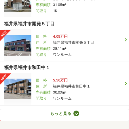
専有面積
31.05m²
間取り
1K
福井県福井市開発５丁目
価 格
4.05万円
住 所
福井県福井市開発５丁目
専有面積
28.11m²
間取り
ワンルーム
福井県福井市和田中１
価 格
5.50万円
住 所
福井県福井市和田中１
専有面積
30.03m²
間取り
ワンルーム
福井県福井市江守中２
もっと見る
価 格
7.30万円