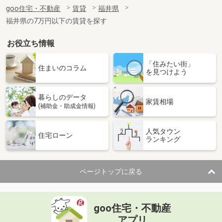
住 所
福井県福井市江守中２
goo住宅・不動産
賃貸
福井県
専有面積
41.81m²
福井県の7万円以下の賃貸を探す
間取り
1LDK
お役立ち情報
福井県福井市東森田４
「住みたい街」
価 格
5.45万円
住まいのコラム
を見つけよう
住 所
福井県福井市東森田４
専有面積
49.86m²
暮らしのデータ
間取り
2DK
家賃相場
(補助金・助成金情報)
福井県福井市みのり４
人気タウン
住宅ローン
ランキング
価 格
5.60万円
住 所
福井県福井市みのり４
専有面積
33.4m²
ページトップに戻る
間取り
1LDK
福井県福井市江端町
goo住宅・不動産
価 格
3.60万円
アプリ