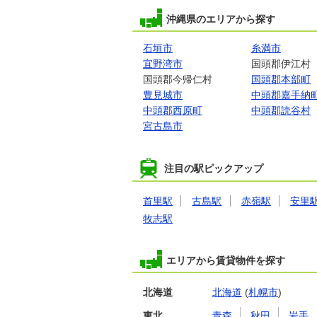
沖縄県のエリアから探す
石垣市
糸満市
宜野湾市
国頭郡伊江村
国頭郡今帰仁村
国頭郡本部町
豊見城市
中頭郡嘉手納
中頭郡西原町
中頭郡読谷村
宮古島市
注目の駅ピックアップ
首里駅
古島駅
赤嶺駅
安里
牧志駅
エリアから賃貸物件を探す
北海道
北海道
(
札幌市
)
東北
青森
秋田
岩手