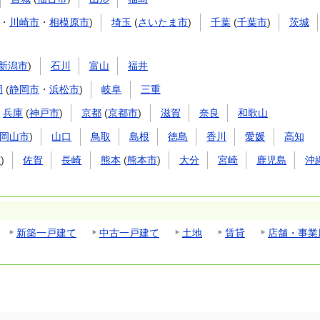
・
川崎市
・
相模原市
)
埼玉
(
さいたま市
)
千葉
(
千葉市
)
茨城
新潟市
)
石川
富山
福井
岡
(
静岡市
・
浜松市
)
岐阜
三重
兵庫
(
神戸市
)
京都
(
京都市
)
滋賀
奈良
和歌山
岡山市
)
山口
鳥取
島根
徳島
香川
愛媛
高知
市
)
佐賀
長崎
熊本
(
熊本市
)
大分
宮崎
鹿児島
沖
新築一戸建て
中古一戸建て
土地
賃貸
店舗・事業