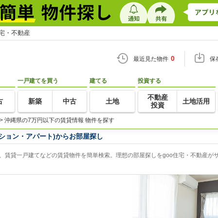
住宅・不動産
0
最近見た物件
保
一戸建てを買う
建てる
投資する
不動産
古
新築
中古
土地
土地活用
投資
>
沖縄県の7万円以下の賃貸情報 物件を探す
ション・アパート)からお部屋探し
、賃貸一戸建てなどの賃貸物件を簡単検索。理想の部屋探しをgoo住宅・不動産が