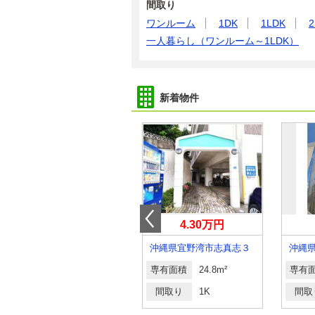
間取り
ワンルーム
1DK
1LDK
2
一人暮らし（ワンルーム～1LDK）
新着物件
6.50万円
4.30万円
沖縄県那覇市字大道
沖縄県宜野湾市志真志３
沖縄
専有面積
23.1m²
専有面積
24.8m²
専有
間取り
ワンルーム
間取り
1K
間取