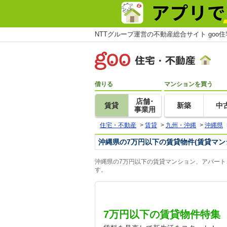
NTTグループ運営の不動産総合サイト goo
借りる
マンションを買う
店舗･
賃貸
新築
中
事業用
住宅・不動産
>
賃貸
>
九州・沖縄
>
沖縄県
沖縄県の7万円以下の賃貸物件(賃貸マン
沖縄県の7万円以下の賃貸マンション、アパート
す。
7万円以下の賃貸物件特集