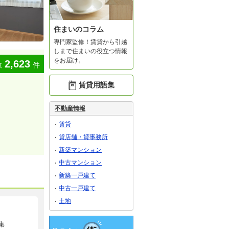
住まいのコラム
専門家監修！賃貸から引越
しまで住まいの役立つ情報
をお届け。
2,623
数
件
賃貸用語集
不動産情報
賃貸
貸店舗・貸事務所
新築マンション
中古マンション
新築一戸建て
中古一戸建て
土地
集