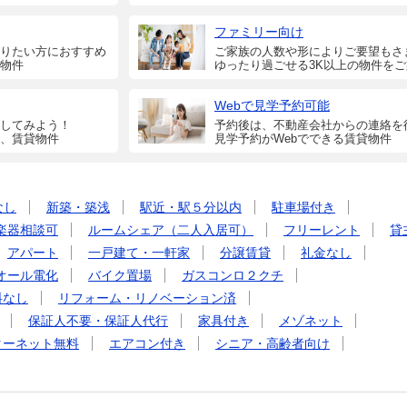
ファミリー向け
りたい方におすすめ
ご家族の人数や形によりご要望もさ
物件
ゆったり過ごせる3K以上の物件を
Webで見学予約可能
してみよう！
予約後は、不動産会社からの連絡を
、賃貸物件
見学予約がWebでできる賃貸物件
なし
新築・築浅
駅近・駅５分以内
駐車場付き
楽器相談可
ルームシェア（二人入居可）
フリーレント
貸
アパート
一戸建て・一軒家
分譲賃貸
礼金なし
オール電化
バイク置場
ガスコンロ２クチ
料なし
リフォーム・リノベーション済
保証人不要・保証人代行
家具付き
メゾネット
ターネット無料
エアコン付き
シニア・高齢者向け