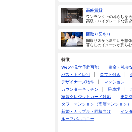
高級賃貸
ワンランク上の暮らしを送
高級・ハイグレードな賃貸
間取り図あり
間取り図から新生活を想像
暮らしのイメージが膨らむ
特徴
Webで見学予約可能
敷金・礼金
バス・トイレ別
ロフト付き
デザイナーズ物件
マンション
カウンターキッチン
駐車場
家賃クレジットカード対応
更新
タワーマンション（高層マンション）
新婚・カップル・同棲向け
イン
ルーフバルコニー