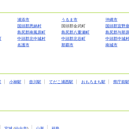
浦添市
うるま市
沖縄市
国頭郡恩納村
国頭郡金武町
国頭郡宜野
島尻郡南風原町
島尻郡八重瀬町
島尻郡与那
町
中頭郡北中城村
中頭郡北谷町
中頭郡中城
名護市
那覇市
南城市
駅
小禄駅
壺川駅
てだこ浦西駅
おもろまち駅
県庁前
宮城
(
仙台市
)
山形
福島