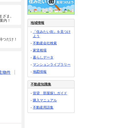
まざま。
ご案内！
地域情報
「住みたい街」を見つけ
よう
待つだけ！
不動産会社検索
家賃相場
暮らしデータ
マンションライブラリー
地図情報
主物件
不動産知識集
賃貸 部屋探しガイド
購入マニュアル
不動産用語集