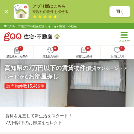
アプリ版はこちら
開く
複数社の物件を探せる！
NTTグループ運営の不動産総合サイト goo住宅・不動産
0
0
0
0
最近検索した条件
最近見た物件
保存した条件
お気に入り
高知県の7万円以下の賃貸物件
(賃貸マンション・ア
お部屋探し
パート)
から
該当物件数15,466件
賃料を見直して新生活をスタート！
7万円以下のお部屋をセレクト