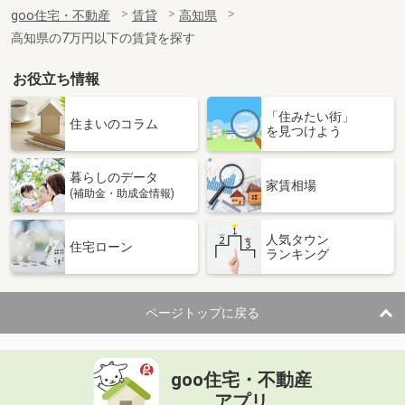
住 所
高知県高知市桜井町１
goo住宅・不動産
賃貸
高知県
専有面積
20.81m²
高知県の7万円以下の賃貸を探す
間取り
1K
お役立ち情報
高知県土佐市高岡町乙
「住みたい街」
価 格
4.40万円
住まいのコラム
を見つけよう
住 所
高知県土佐市高岡町乙
専有面積
26.08m²
暮らしのデータ
間取り
1K
家賃相場
(補助金・助成金情報)
高知県高知市南宝永町
人気タウン
住宅ローン
ランキング
価 格
5.85万円
住 所
高知県高知市南宝永町
専有面積
36.33m²
ページトップに戻る
間取り
1K
高知県高知市一宮
goo住宅・不動産
価 格
5万円
アプリ