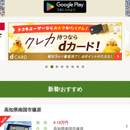
新着!おすすめ
高知県南国市篠原
価 格
5.10万円
住 所
高知県南国市篠原