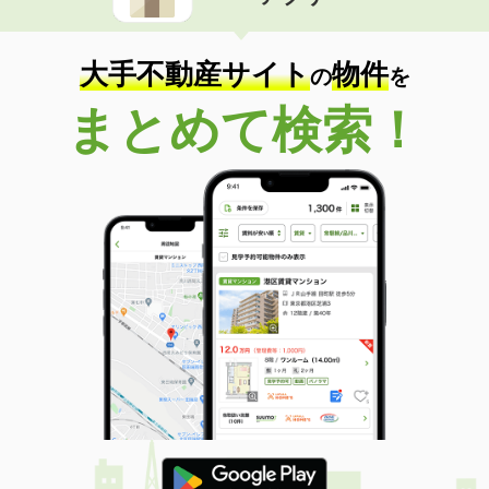
住 所
高知県高知市一宮
専有面積
60m²
間取り
2LDK
大手不動産サイト
物件
の
を
高知県南国市篠原
まとめて検索！
価 格
4.40万円
住 所
高知県南国市篠原
専有面積
23.18m²
間取り
1K
高知県高知市高須２
価 格
3.90万円
住 所
高知県高知市高須２
専有面積
19.87m²
間取り
1K
高知県高知市大津乙
価 格
5.70万円