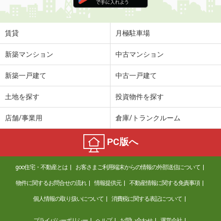
住 所
高知県高知市大津乙
専有面積
42.78m²
間取り
1LDK
賃貸
月極駐車場
高知県高知市鴨部上町
新築マンション
中古マンション
価 格
4.40万円
新築一戸建て
中古一戸建て
住 所
高知県高知市鴨部上町
専有面積
44.97m²
土地を探す
投資物件を探す
間取り
2DK
店舗/事業用
倉庫/トランクルーム
高知県高知市東雲町
PC版へ
価 格
5.30万円
住 所
高知県高知市東雲町
goo住宅・不動産とは
お客さまご利用端末からの情報の外部送信について
専有面積
20.81m²
間取り
1K
物件に関するお問合せの流れ
情報提供元
不動産情報に関する免責事項
個人情報の取り扱いについて
消費税に関する表記について
高知県高知市高須２
プライバシーポリシー
ヘルプ
お問い合わせ
運営会社