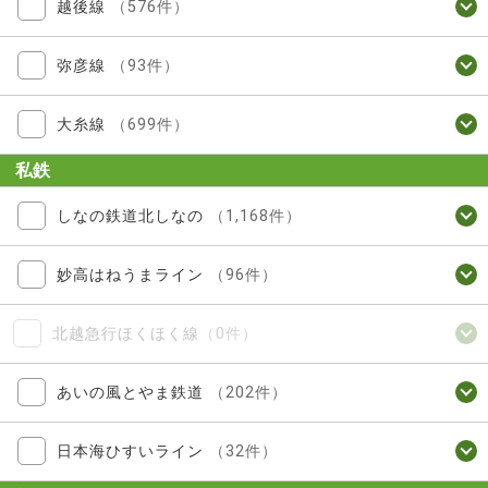
越後線
（576件）
弥彦線
（93件）
大糸線
（699件）
私鉄
しなの鉄道北しなの
（1,168件）
妙高はねうまライン
（96件）
北越急行ほくほく線
（0件）
あいの風とやま鉄道
（202件）
日本海ひすいライン
（32件）