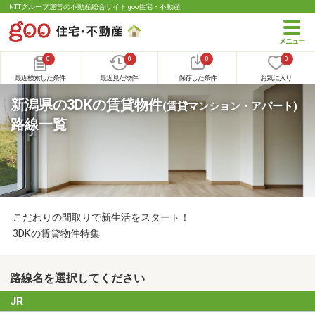
NTTグループ運営の不動産総合サイト goo住宅・不動産
0
0
0
0
最近検索した条件
最近見た物件
保存した条件
お気に入り
新潟県の3DKの賃貸物件
(賃貸マンション・アパート)
路線一覧
こだわりの間取りで新生活をスタート！
3DKの賃貸物件特集
路線名を選択してください
JR