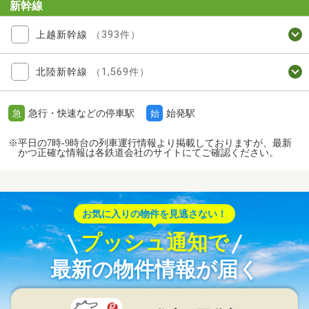
新幹線
上越新幹線
（393件）
北陸新幹線
（1,569件）
急行・快速などの停車駅
始発駅
急
始
※平日の7時-9時台の列車運行情報より掲載しておりますが、最新
かつ正確な情報は各鉄道会社のサイトにてご確認ください。
お気に入りの物件を見逃さない！
プッシュ通知で
最新の物件情報が届く