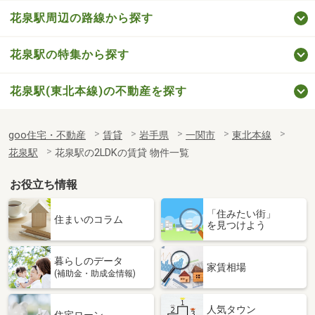
花泉駅周辺の路線から探す
花泉駅の特集から探す
花泉駅(東北本線)の不動産を探す
goo住宅・不動産
賃貸
岩手県
一関市
東北本線
花泉駅
花泉駅の2LDKの賃貸 物件一覧
お役立ち情報
「住みたい街」
住まいのコラム
を見つけよう
暮らしのデータ
家賃相場
(補助金・助成金情報)
人気タウン
住宅ローン