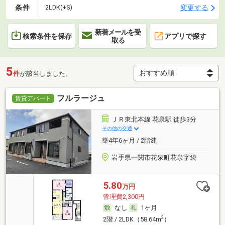
条件
変更する
2LDK(+S)
新着メールを受
検索条件を保存
アプリで探す
取る
5
件
が該当しました。
フルラージュ
賃貸アパート
ＪＲ東北本線 花泉駅 徒歩3分
その他の交通
築4年6ヶ月 / 2階建
岩手県一関市花泉町花泉字袋
5.80
万円
管理費2,300円
なし
1ヶ月
2
2階 / 2LDK（58.64m
）