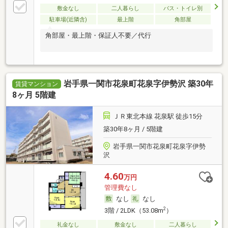
敷金なし
二人暮らし
バス・トイレ別
駐車場(近隣含)
最上階
角部屋
角部屋・最上階・保証人不要／代行
岩手県一関市花泉町花泉字伊勢沢 築30年
賃貸マンション
8ヶ月 5階建
ＪＲ東北本線 花泉駅 徒歩15分
築30年8ヶ月 / 5階建
岩手県一関市花泉町花泉字伊勢
沢
4.60
万円
管理費なし
なし
なし
2
3階 / 2LDK（53.08m
）
礼金なし
敷金なし
二人暮らし