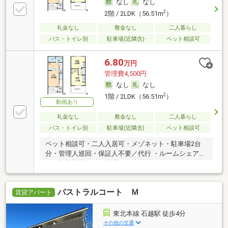
なし
なし
2
2階 / 2LDK（56.51m
）
礼金なし
敷金なし
二人暮らし
バス・トイレ別
駐車場(近隣含)
ペット相談可
6.80
万円
管理費4,500円
なし
なし
2
1階 / 2LDK（56.51m
）
動画あり
礼金なし
敷金なし
二人暮らし
バス・トイレ別
駐車場(近隣含)
ペット相談可
ペット相談可・二人入居可・メゾネット・駐車場2台
分・管理人巡回・保証人不要／代行 ・ルームシェア
可・初期費用カード決済可
パストラルコート Ｍ
賃貸アパート
東北本線 石越駅 徒歩4分
その他の交通