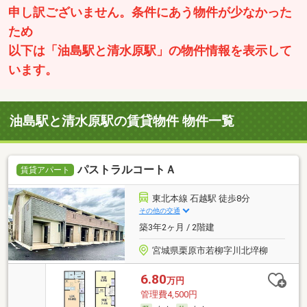
申し訳ございません。条件にあう物件が少なかった
ため
以下は「油島駅と清水原駅」の物件情報を表示して
います。
油島駅と清水原駅の賃貸物件 物件一覧
パストラルコートＡ
賃貸アパート
東北本線 石越駅 徒歩8分
その他の交通
築3年2ヶ月 / 2階建
宮城県栗原市若柳字川北埣柳
6.80
万円
管理費4,500円