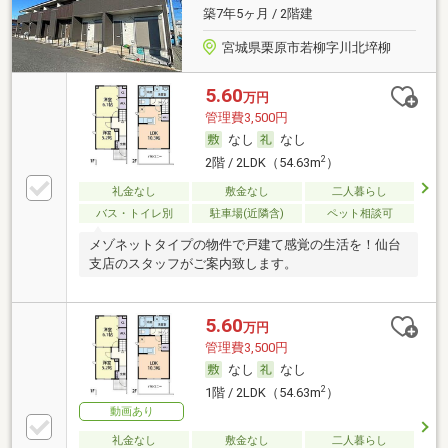
築7年5ヶ月 / 2階建
宮城県栗原市若柳字川北埣柳
5.60
万円
管理費3,500円
なし
なし
2
2階 / 2LDK（54.63m
）
礼金なし
敷金なし
二人暮らし
バス・トイレ別
駐車場(近隣含)
ペット相談可
メゾネットタイプの物件で戸建て感覚の生活を！仙台
支店のスタッフがご案内致します。
5.60
万円
管理費3,500円
なし
なし
2
1階 / 2LDK（54.63m
）
動画あり
礼金なし
敷金なし
二人暮らし