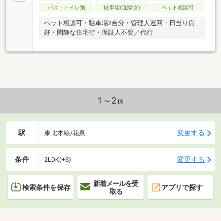
バス・トイレ別
駐車場(近隣含)
ペット相談可
ペット相談可・駐車場2台分・管理人巡回・日当り良
好・閑静な住宅街・保証人不要／代行
1～2
棟
駅
変更する
東北本線/花泉
条件
変更する
2LDK(+S)
新着メールを受
検索条件を保存
アプリで探す
取る