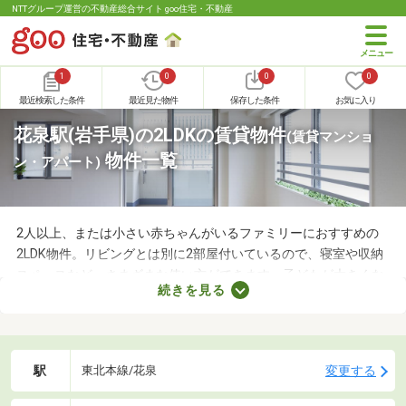
NTTグループ運営の不動産総合サイト goo住宅・不動産
1
0
0
0
最近検索した条件
最近見た物件
保存した条件
お気に入り
花泉駅(岩手県)の2LDKの賃貸物件
(賃貸マンショ
物件一覧
ン・アパート)
2人以上、または小さい赤ちゃんがいるファミリーにおすすめの
2LDK物件。リビングとは別に2部屋付いているので、寝室や収納
スペースなど、さまざまな使い方ができます。子どもが大きくな
続きを見る
れば子ども部屋にもできるので、長く住めることも魅力です。こ
こでは、快適に暮らせる2LDK物件を紹介します。間取りや家賃を
チェックして、希望にぴったりな物件を見つけましょう。
駅
変更する
東北本線/花泉