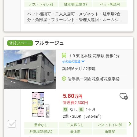
バス・トイレ別
駐車場(近隣含)
ペット相談可
ペット相談可・二人入居可・メゾネット・駐車場2台
分・角部屋・フリーレント・管理人巡回・ルームシェ
ア可・初期費用カード決済可
フルラージュ
賃貸アパート
ＪＲ東北本線 花泉駅 徒歩3分
その他の交通
築4年6ヶ月 / 2階建
岩手県一関市花泉町花泉字袋
5.80
万円
管理費2,300円
なし
1ヶ月
2
2階 / 2LDK（58.64m
）
敷金なし
二人暮らし
バス・トイレ別
駐車場(近隣含)
最上階
角部屋