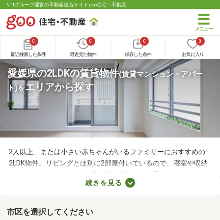
NTTグループ運営の不動産総合サイト goo住宅・不動産
0
0
0
0
最近検索した条件
最近見た物件
保存した条件
お気に入り
愛媛県の2LDKの賃貸物件
(賃貸マンション・アパー
エリアから探す
ト)
を
2人以上、または小さい赤ちゃんがいるファミリーにおすすめの
2LDK物件。リビングとは別に2部屋付いているので、寝室や収納
スペースなど、さまざまな使い方ができます。子どもが大きくな
続きを見る
れば子ども部屋にもできるので、長く住めることも魅力です。こ
こでは、快適に暮らせる2LDK物件を紹介します。間取りや家賃を
チェックして、希望にぴったりな物件を見つけましょう。
市区を選択してください