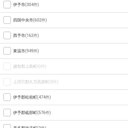
伊予市
(304件)
四国中央市
(602件)
西予市
(162件)
東温市
(949件)
越智郡上島町
(0件)
上浮穴郡久万高原町
(0件)
伊予郡松前町
(474件)
伊予郡砥部町
(576件)