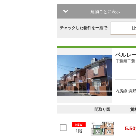
建物ごとに表示
チェックした物件を一括で
ベルレ
千葉県千葉
内房線 浜野
間取り図
賃
NEW
5.50
1階