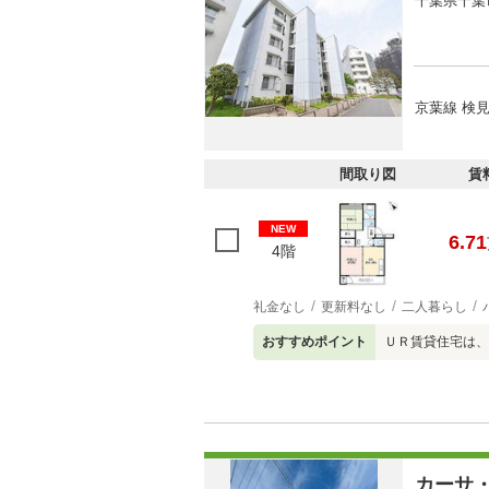
千葉県千葉
京葉線 検見
間取り図
賃
NEW
6.71
4階
礼金なし
更新料なし
二人暮らし
おすすめポイント
ＵＲ賃貸住宅は、
カーサ