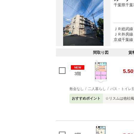
千葉県千葉
ＪＲ総武線 
ＪＲ外房線 
京成千葉線 
間取り図
賃
NEW
5.50
3階
敷金なし
二人暮らし
バス・トイレ
おすすめポイント
☆リスムは他社掲