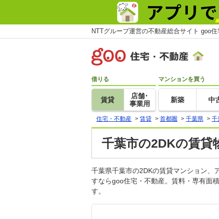
NTTグループ運営の不動産総合サイト goo
借りる
マンションを買う
店舗･
賃貸
新築
中
事業用
住宅・不動産
>
賃貸
>
首都圏
>
千葉県
>
千
千葉市の2DKの賃貸
千葉県千葉市の2DKの賃貸マンション
すならgoo住宅・不動産。賃料・専有面
す。