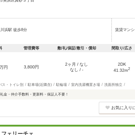
市美浜区真砂３丁目
川浜駅 徒歩8分
賃貸マンシ
料
管理費等
敷/礼/保証/敷引・償却
間取り/広さ
2ヶ月 / なし
2DK
3,800円
万円
2
なし / -
41.32m
バス・トイレ別
駐車場(近隣含)
駐輪場
室内洗濯機置き場
洗面所独立
礼金・仲介手数料・更新料・保証人不要！
お気に入り
・フェリーチェ