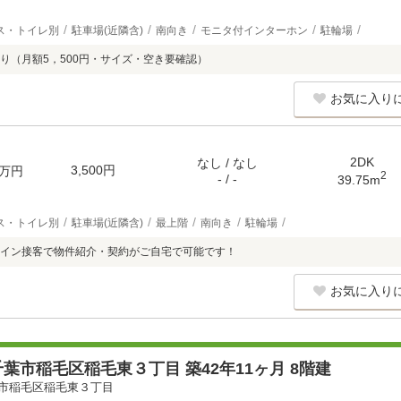
ス・トイレ別
駐車場(近隣含)
南向き
モニタ付インターホン
駐輪場
り（月額5，500円・サイズ・空き要確認）
お気に入り
2DK
なし / なし
3,500円
万円
2
- / -
39.75m
ス・トイレ別
駐車場(近隣含)
最上階
南向き
駐輪場
イン接客で物件紹介・契約がご自宅で可能です！
お気に入り
葉市稲毛区稲毛東３丁目 築42年11ヶ月 8階建
市稲毛区稲毛東３丁目