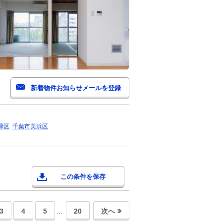
緑区
千葉市美浜区
この条件を保存
3
4
5
20
次へ
…