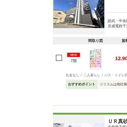
総武・中央
京成電鉄千
間取り図
賃
NEW
12.9
7階
礼金なし
二人暮らし
バス・トイレ
おすすめポイント
☆リスムは他社掲
ＵＲ真