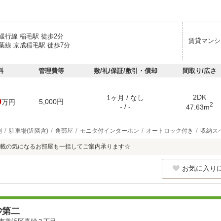
緩行線 稲毛駅 徒歩2分
賃貸マンシ
葉線 京成稲毛駅 徒歩7分
料
管理費等
敷/礼/保証/敷引・償却
間取り/広さ
2DK
1ヶ月 / なし
0
5,000円
万円
2
- / -
47.63m
別
駐車場(近隣含)
角部屋
モニタ付インターホン
オートロック付き
収納ス
載の気になるお部屋も一括してご案内承ります☆
お気に入り
砂第二