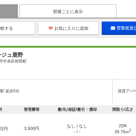
部屋ごとに表示
お気に入りに追加
空室状況
ージュ鹿野
市中央区村田町
駅 徒歩5分
賃貸アパ
料
管理費等
敷/礼/保証/敷引・償却
間取り/広さ
2DK
なし / なし
3,500円
万円
2
- / -
39.75m