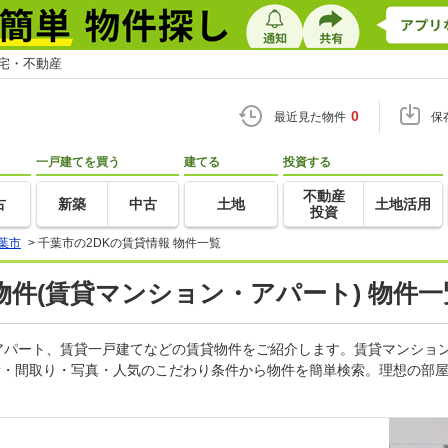
住宅・不動産
0
最近見た物件
保
一戸建てを買う
建てる
投資する
不動産
古
新築
中古
土地
土地活用
投資
葉市
>
千葉市の2DKの賃貸情報 物件一覧
物件(賃貸マンション・アパート) 物件一
、アパート、賃貸一戸建てなどの賃貸物件をご紹介します。賃貸マンショ
積・間取り・写真・人気のこだわり条件から物件を簡単検索。理想の部屋