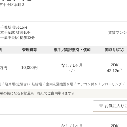
市中央区本町３
千葉駅 徒歩15分
本千葉駅 徒歩10分
賃貸マンシ
千葉中央駅 徒歩12分
料
管理費等
敷/礼/保証/敷引・償却
間取り/広さ
2DK
なし / 1ヶ月
10,000円
万円
2
- / -
42.12m
別
駐車場(近隣含)
駐輪場
室内洗濯機置き場
エアコン付き
フローリング
載の気になるお部屋も一括してご案内承ります☆
お気に入り
なし / 1ヶ月
2DK