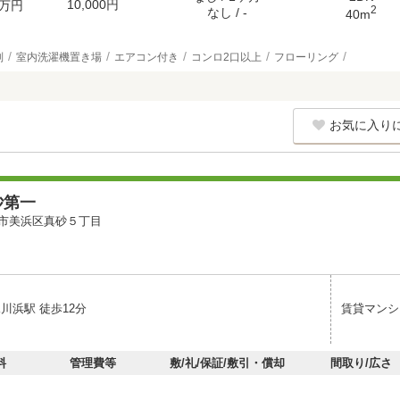
10,000円
万円
2
なし / -
40m
別
室内洗濯機置き場
エアコン付き
コンロ2口以上
フローリング
お気に入り
砂第一
市美浜区真砂５丁目
川浜駅 徒歩12分
賃貸マンシ
料
管理費等
敷/礼/保証/敷引・償却
間取り/広さ