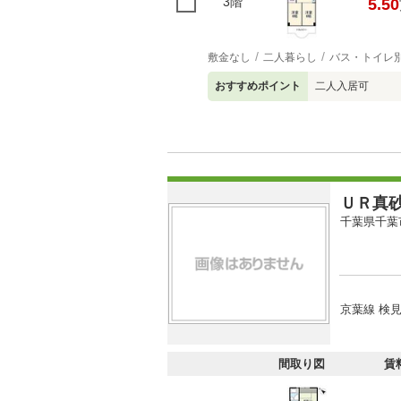
3階
5.50
敷金なし
二人暮らし
バス・トイレ
おすすめポイント
二人入居可
ＵＲ真
千葉県千葉
京葉線 検見
間取り図
賃