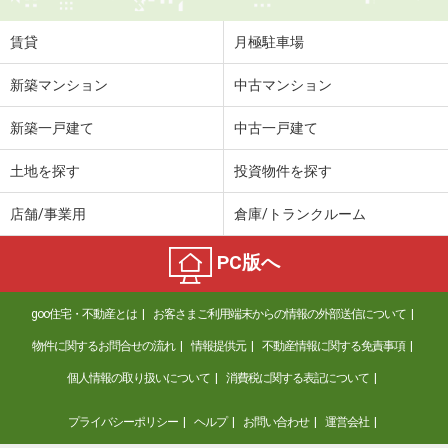
住 所
岡山県岡山市北区今８
専有面積
20.28m²
賃貸
月極駐車場
間取り
1K
新築マンション
中古マンション
岡山県岡山市北区今村
新築一戸建て
中古一戸建て
価 格
3.40万円
住 所
岡山県岡山市北区今村
土地を探す
投資物件を探す
専有面積
22.37m²
間取り
1K
店舗/事業用
倉庫/トランクルーム
岡山県倉敷市大島
PC版へ
価 格
5.30万円
goo住宅・不動産とは
お客さまご利用端末からの情報の外部送信について
住 所
岡山県倉敷市大島
専有面積
50.78m²
物件に関するお問合せの流れ
情報提供元
不動産情報に関する免責事項
間取り
2LDK
個人情報の取り扱いについて
消費税に関する表記について
岡山県倉敷市西阿知町
プライバシーポリシー
ヘルプ
お問い合わせ
運営会社