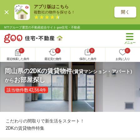
アプリ版はこちら
開く
複数社の物件を探せる！
NTTグループ運営の不動産総合サイト goo住宅・不動産
0
0
0
0
最近検索した条件
最近見た物件
保存した条件
お気に入り
岡山県の2DKの賃貸物件
(賃貸マンション・アパート)
お部屋探し
から
該当物件数42,564件
こだわりの間取りで新生活をスタート！
2DKの賃貸物件特集