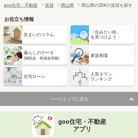
住 所
岡山県岡山市北区今保
goo住宅・不動産
賃貸
岡山県
岡山県の2DKの賃貸を探す
専有面積
22.7m²
間取り
1K
お役立ち情報
岡山県岡山市北区大和町１丁目
「住みたい街」
住まいのコラム
を見つけよう
価 格
6.20万円
住 所
岡山県岡山市北区大和町１丁目
暮らしのデータ
専有面積
26.38m²
家賃相場
(補助金・助成金情報)
間取り
1K
人気タウン
岡山県岡山市北区三門東町
住宅ローン
ランキング
価 格
5.50万円
住 所
岡山県岡山市北区三門東町
ページトップに戻る
専有面積
26.8m²
間取り
1K
goo住宅・不動産
岡山県岡山市北区島田本町１丁目
アプリ
価 格
4.20万円