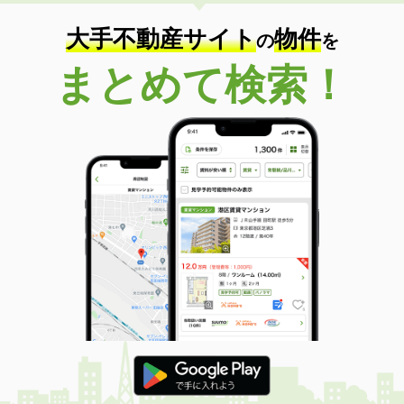
住 所
岡山県岡山市北区島田本町１丁目
専有面積
21.23m²
大手不動産サイト
物件
の
を
間取り
1K
まとめて検索！
岡山県岡山市中区八幡
価 格
5.20万円
住 所
岡山県岡山市中区八幡
専有面積
42.04m²
間取り
1LDK
岡山県岡山市北区撫川
価 格
3.10万円
住 所
岡山県岡山市北区撫川
専有面積
19.87m²
間取り
1K
岡山県岡山市北区今８
価 格
4.40万円