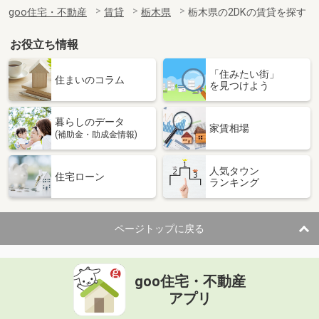
住 所
栃木県宇都宮市京町
goo住宅・不動産
賃貸
栃木県
栃木県の2DKの賃貸を探す
専有面積
51.3m²
間取り
1LDK
お役立ち情報
栃木県宇都宮市茂原町
「住みたい街」
住まいのコラム
を見つけよう
価 格
5.10万円
住 所
栃木県宇都宮市茂原町
暮らしのデータ
専有面積
37.54m²
家賃相場
(補助金・助成金情報)
間取り
1LDK
人気タウン
栃木県宇都宮市栄町
住宅ローン
ランキング
価 格
7.50万円
住 所
栃木県宇都宮市栄町
ページトップに戻る
専有面積
51.3m²
間取り
1LDK
goo住宅・不動産
栃木県足利市有楽町
アプリ
価 格
5.70万円