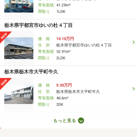
専有面積
41.29m²
間取り
1LDK
栃木県宇都宮市ゆいの杜４丁目
価 格
10.10万円
住 所
栃木県宇都宮市ゆいの杜４丁目
専有面積
52.91m²
間取り
2LDK
栃木県栃木市大平町牛久
価 格
5.30万円
住 所
栃木県栃木市大平町牛久
専有面積
46.6m²
間取り
2DK
栃木県宇都宮市京町
もっと見る
価 格
6.50万円