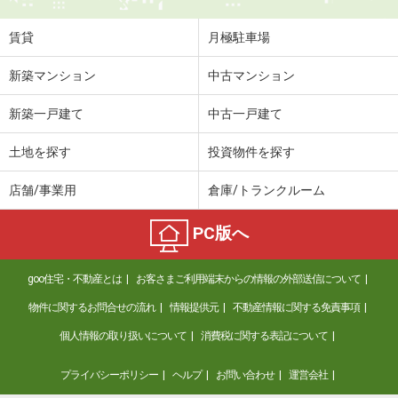
住 所
栃木県佐野市若松町
専有面積
69.51m²
賃貸
月極駐車場
間取り
5DK
新築マンション
中古マンション
栃木県栃木市城内町２丁目
新築一戸建て
中古一戸建て
価 格
5.90万円
住 所
栃木県栃木市城内町２丁目
土地を探す
投資物件を探す
専有面積
57.93m²
間取り
2LDK
店舗/事業用
倉庫/トランクルーム
栃木県下都賀郡壬生町中央町
PC版へ
価 格
5.95万円
goo住宅・不動産とは
お客さまご利用端末からの情報の外部送信について
住 所
栃木県下都賀郡壬生町中央町
専有面積
50.53m²
物件に関するお問合せの流れ
情報提供元
不動産情報に関する免責事項
間取り
2LDK
個人情報の取り扱いについて
消費税に関する表記について
栃木県宇都宮市砥上町
プライバシーポリシー
ヘルプ
お問い合わせ
運営会社