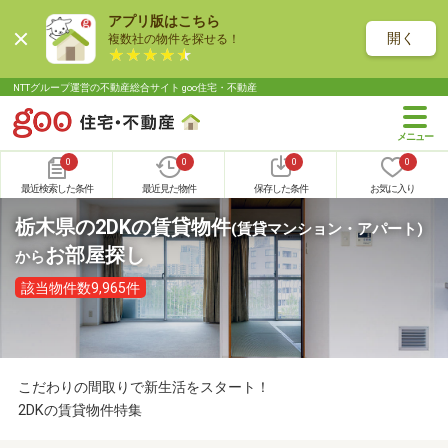
アプリ版はこちら
開く
複数社の物件を探せる！
NTTグループ運営の不動産総合サイト goo住宅・不動産
0
0
0
0
最近検索した条件
最近見た物件
保存した条件
お気に入り
栃木県の2DKの賃貸物件
(賃貸マンション・アパート)
お部屋探し
から
該当物件数9,965件
こだわりの間取りで新生活をスタート！
2DKの賃貸物件特集