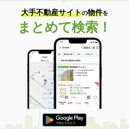
住 所
栃木県足利市有楽町
専有面積
46.17m²
大手不動産サイト
物件
の
を
間取り
1LDK
まとめて検索！
栃木県佐野市植上町
価 格
4万円
住 所
栃木県佐野市植上町
専有面積
23.71m²
間取り
1K
栃木県下野市駅東１
価 格
4.30万円
住 所
栃木県下野市駅東１
専有面積
20.28m²
間取り
1K
栃木県佐野市若松町
価 格
4万円