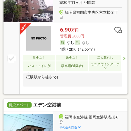
築20年11ヶ月 / 4階建
福岡県福岡市中央区六本松３丁
目
6.90
万円
管理費5,000円
なし
なし
2
1階 / 2DK（42.65m
）
礼金なし
敷金なし
二人暮らし
モニタ付インターホ
バス・トイレ別
駐車場(近隣含)
ン
桜坂駅から徒歩6分
エデン空港前
賃貸アパート
福岡市空港線 福岡空港駅 徒歩6
分
その他の交通