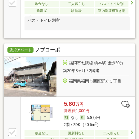
敷金なし
二人暮らし
バス・トイレ別
角部屋
駐輪場
室内洗濯機置き場
バス・トイレ別室
ノブコーポ
賃貸アパート
福岡市七隈線 橋本駅 徒歩20分
築20年8ヶ月 / 2階建
福岡県福岡市西区野方３丁目
5.80
万円
管理費1,000円
なし
5.8万円
2
2階 / 2DK（40.6m
）
敷金なし
更新料なし
二人暮らし