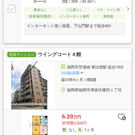
2
3階 / 2DK（42.5m
）
敷金なし
二人暮らし
バス・トイレ別
駐車場(近隣含)
インターネット無料
角部屋
インターネット使い放題、下山門駅まで徒歩8分
ウイングコートＡ館
賃貸マンション
福岡市空港線 東比恵駅 徒歩10分
その他の交通
築25年6ヶ月 / 8階建
福岡県福岡市博多区榎田１丁目
6.20
万円
管理費5,000円
なし
1ヶ月