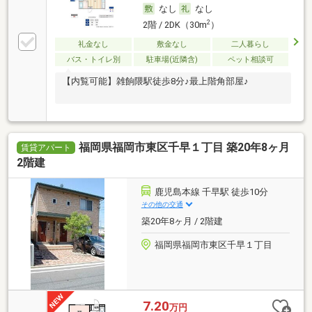
なし
なし
2
2階 / 2DK（30m
）
礼金なし
敷金なし
二人暮らし
バス・トイレ別
駐車場(近隣含)
ペット相談可
【内覧可能】雑餉隈駅徒歩8分♪最上階角部屋♪
福岡県福岡市東区千早１丁目 築20年8ヶ月
賃貸アパート
2階建
鹿児島本線 千早駅 徒歩10分
その他の交通
築20年8ヶ月 / 2階建
福岡県福岡市東区千早１丁目
7.20
万円