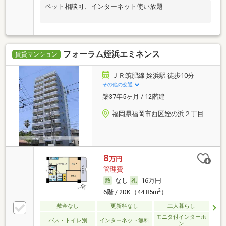
ペット相談可、インターネット使い放題
フォーラム姪浜エミネンス
賃貸マンション
ＪＲ筑肥線 姪浜駅 徒歩10分
その他の交通
築37年5ヶ月 / 12階建
福岡県福岡市西区姪の浜２丁目
8
万円
管理費-
なし
16万円
2
6階 / 2DK（44.85m
）
敷金なし
更新料なし
二人暮らし
モニタ付インターホ
バス・トイレ別
インターネット無料
ン