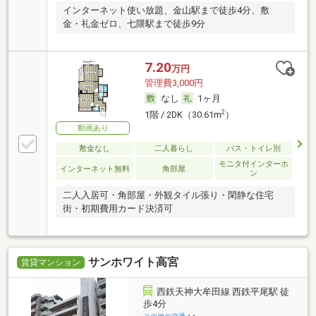
インターネット使い放題、金山駅まで徒歩4分、敷
金・礼金ゼロ、七隈駅まで徒歩9分
7.20
万円
管理費3,000円
なし
1ヶ月
2
1階 / 2DK（30.61m
）
動画あり
敷金なし
二人暮らし
バス・トイレ別
モニタ付インターホ
インターネット無料
角部屋
ン
二人入居可・角部屋・外観タイル張り・閑静な住宅
街・初期費用カード決済可
サンホワイト高宮
賃貸マンション
西鉄天神大牟田線 西鉄平尾駅 徒
歩4分