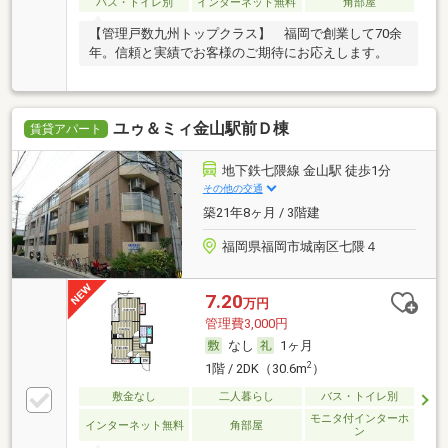
バス・トイレ別
インターネット無料
角部屋
【管理戸数九州トップクラス】 福岡で創業して70余
年。信頼と実績でお客様のご期待にお応えします。
ユゥ＆ミィ金山駅前Ｄ棟
賃貸アパート
地下鉄七隈線 金山駅 徒歩1分
その他の交通
築21年8ヶ月 / 3階建
福岡県福岡市城南区七隈４
7.20
万円
管理費3,000円
なし
1ヶ月
2
1階 / 2DK（30.6m
）
敷金なし
二人暮らし
バス・トイレ別
モニタ付インターホ
インターネット無料
角部屋
ン