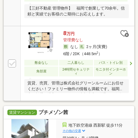
【三好不動産 管理物件】 福岡で創業して70余年。信
頼と実績でお客様のご期待にお応えします。
8
万円
管理費なし
なし
2ヶ月(実費)
2
6階 / 2DK（448.5m
）
敷金なし
二人暮らし
バス・トイレ別
24時間セキュリテ
モニタ付インターホ
角部屋
ィ
ン
賃貸、売買、管理は株式会社グリーンルームにお任せ
ください！ファミリー物件の情報も満載です。福岡市
内の賃貸や購入はもちろん、売却査定や買取もお気軽
にご相談ください！！
プチメゾン茜
賃貸マンション
地下鉄空港線 西新駅 徒歩11分
その他の交通