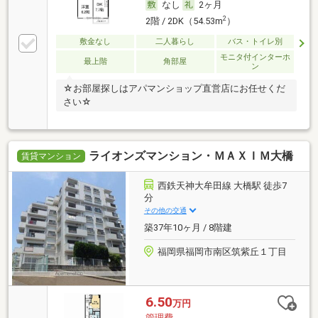
なし
2ヶ月
2
2階 / 2DK（54.53m
）
敷金なし
二人暮らし
バス・トイレ別
モニタ付インターホ
最上階
角部屋
ン
☆お部屋探しはアパマンショップ直営店にお任せくだ
さい☆
ライオンズマンション・ＭＡＸＩＭ大橋
賃貸マンション
西鉄天神大牟田線 大橋駅 徒歩7
分
その他の交通
築37年10ヶ月 / 8階建
福岡県福岡市南区筑紫丘１丁目
6.50
万円
管理費-