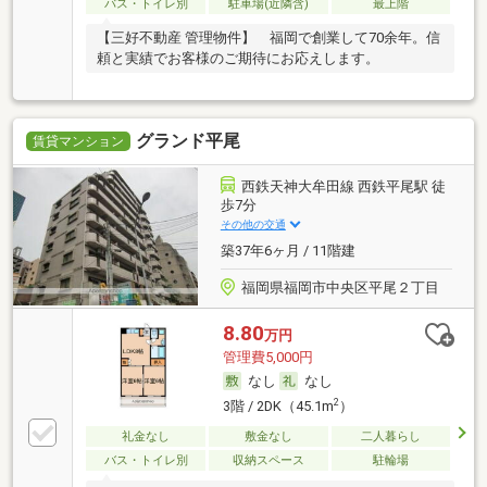
バス・トイレ別
駐車場(近隣含)
最上階
【三好不動産 管理物件】 福岡で創業して70余年。信
頼と実績でお客様のご期待にお応えします。
グランド平尾
賃貸マンション
西鉄天神大牟田線 西鉄平尾駅 徒
歩7分
その他の交通
築37年6ヶ月 / 11階建
福岡県福岡市中央区平尾２丁目
8.80
万円
管理費5,000円
なし
なし
2
3階 / 2DK（45.1m
）
礼金なし
敷金なし
二人暮らし
バス・トイレ別
収納スペース
駐輪場