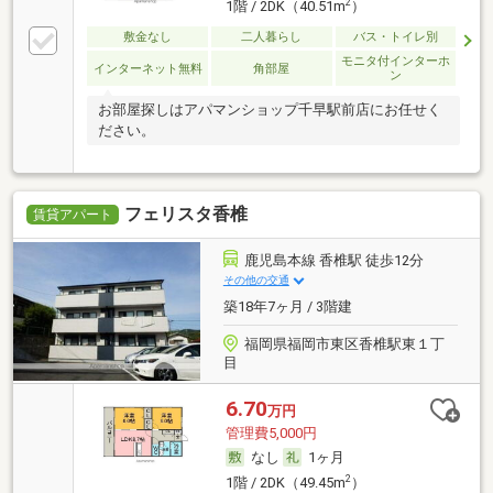
2
1階 / 2DK（40.51m
）
敷金なし
二人暮らし
バス・トイレ別
モニタ付インターホ
インターネット無料
角部屋
ン
お部屋探しはアパマンショップ千早駅前店にお任せく
ださい。
フェリスタ香椎
賃貸アパート
鹿児島本線 香椎駅 徒歩12分
その他の交通
築18年7ヶ月 / 3階建
福岡県福岡市東区香椎駅東１丁
目
6.70
万円
管理費5,000円
なし
1ヶ月
2
1階 / 2DK（49.45m
）