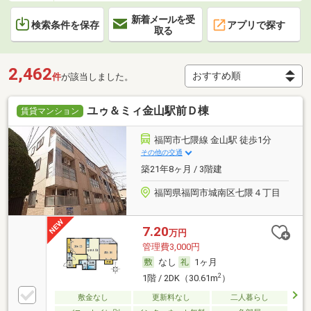
新着メールを受
検索条件を保存
アプリで探す
取る
2,462
件
が該当しました。
ユゥ＆ミィ金山駅前Ｄ棟
賃貸マンション
福岡市七隈線 金山駅 徒歩1分
その他の交通
築21年8ヶ月 / 3階建
福岡県福岡市城南区七隈４丁目
7.20
万円
管理費3,000円
なし
1ヶ月
2
1階 / 2DK（30.61m
）
敷金なし
更新料なし
二人暮らし