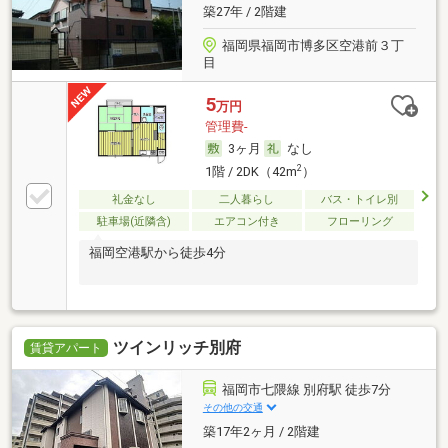
築27年 / 2階建
福岡県福岡市博多区空港前３丁
目
5
万円
管理費-
3ヶ月
なし
2
1階 / 2DK（42m
）
礼金なし
二人暮らし
バス・トイレ別
駐車場(近隣含)
エアコン付き
フローリング
福岡空港駅から徒歩4分
ツインリッチ別府
賃貸アパート
福岡市七隈線 別府駅 徒歩7分
その他の交通
築17年2ヶ月 / 2階建