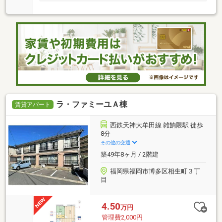
ラ・ファミーユＡ棟
賃貸アパート
西鉄天神大牟田線 雑餉隈駅 徒歩
8分
その他の交通
築49年8ヶ月 / 2階建
福岡県福岡市博多区相生町３丁
目
4.50
万円
管理費2,000円