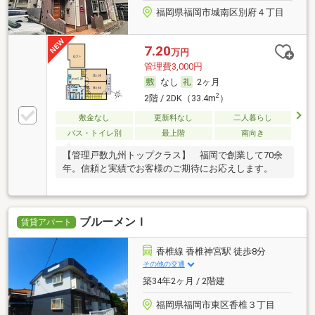
福岡県福岡市城南区別府４丁目
7.20
万円
管理費3,000円
なし
2ヶ月
2
2階 / 2DK（33.4m
）
敷金なし
更新料なし
二人暮らし
バス・トイレ別
最上階
南向き
【管理戸数九州トップクラス】 福岡で創業して70余
年。信頼と実績でお客様のご期待にお応えします。
ブルーメンＩ
賃貸アパート
香椎線 香椎神宮駅 徒歩8分
その他の交通
築34年2ヶ月 / 2階建
福岡県福岡市東区香椎３丁目