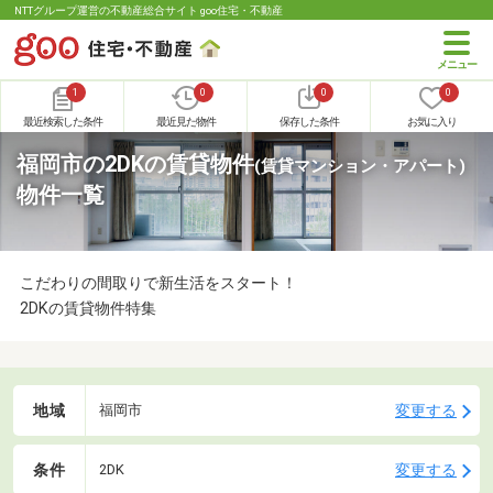
NTTグループ運営の不動産総合サイト goo住宅・不動産
1
0
0
0
最近検索した条件
最近見た物件
保存した条件
お気に入り
福岡市の2DKの賃貸物件
(賃貸マンション・アパート)
物件一覧
こだわりの間取りで新生活をスタート！
2DKの賃貸物件特集
地域
変更する
福岡市
条件
変更する
2DK