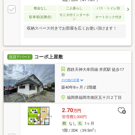
敷金なし
二人暮らし
バス・トイレ別
モニタ付インターホ
駐車場(近隣含)
オートロック付き
ン
収納スペース付きでお部屋を広くお使い頂けます！
コーポ上屋敷
賃貸アパート
西鉄天神大牟田線 井尻駅 徒歩17
分
その他の交通
築40年8ヶ月 / 2階建
福岡県福岡市南区五十川２丁目
2.70
万円
管理費3,000円
なし
1ヶ月
2
1階 / 2DK（39.5m
）