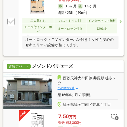
0.5ヶ月
1.5ヶ月
2
5階 / 2DK（49m
）
二人暮らし
バス・トイレ別
インターネット無料
モニタ付インターホ
オートロック付き
駐輪場
ン
オートロック・ＴＶインターホン付き！女性も安心の
セキュリティ設備が整ってます。
メゾンドパリセーズ
賃貸アパート
西鉄天神大牟田線 井尻駅 徒歩5
分
その他の交通
築16年6ヶ月 / 2階建
福岡県福岡市南区井尻４丁目
7.50
万円
管理費3,300円