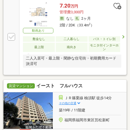
7.20
万円
管理費3,000円
なし
2ヶ月
2
2階 / 2DK（33.4m
）
動画あり
敷金なし
二人暮らし
バス・トイレ別
モニタ付インターホ
最上階
南向き
ン
二人入居可・最上階・閑静な住宅街・初期費用カード
決済可
イースト フルハウス
賃貸マンション
ＪＲ篠栗線 柚須駅 徒歩14分
その他の交通
築19年 / 11階建
福岡県福岡市東区筥松新町