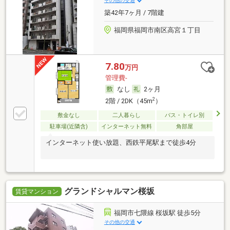
その他の交通
築42年7ヶ月 / 7階建
福岡県福岡市南区高宮１丁目
7.80
万円
管理費-
なし
2ヶ月
2
2階 / 2DK（45m
）
敷金なし
二人暮らし
バス・トイレ別
駐車場(近隣含)
インターネット無料
角部屋
インターネット使い放題、西鉄平尾駅まで徒歩4分
グランドシャルマン桜坂
賃貸マンション
福岡市七隈線 桜坂駅 徒歩5分
その他の交通