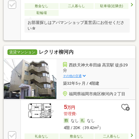
敷金なし
二人暮らし
駐車場(近隣含)
駐輪場
お部屋探しはアパマンショップ直営店にお任せくださ
い☆
レクリオ柳河内
賃貸マンション
西鉄天神大牟田線 高宮駅 徒歩29
分
その他の交通
築32年5ヶ月 / 4階建
福岡県福岡市南区柳河内２丁目
5
万円
管理費-
なし
なし
2
4階 / 2DK（39.42m
）
礼金なし
敷金なし
二人暮らし