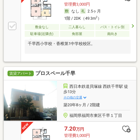
管理費3,000円
なし
2.5ヶ月
2
1階 / 2DK（49.3m
）
敷金なし
二人暮らし
バス・トイレ別
駐車場(近隣含)
角部屋
南向き
千早西小学校・香椎第1中学校校区。
プロスペール千早
賃貸アパート
西日本鉄道貝塚線 西鉄千早駅 徒
歩13分
その他の交通
築20年8ヶ月 / 2階建
福岡県福岡市東区千早１丁目
7.20
万円
管理費3,000円