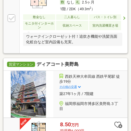
なし
2.5ヶ月
2
1階 / 2DK（49.3m
）
敷金なし
二人暮らし
バス・トイレ別
モニタ付インターホ
収納スペース
室内洗濯機置き場
ン
ウォークインクローゼット付！追炊き機能や洗髪洗面
化粧台など室内設備も充実。
ディアコート美野島
賃貸マンション
西鉄天神大牟田線 西鉄平尾駅 徒
歩19分
その他の交通
築27年1ヶ月 / 7階建
福岡県福岡市博多区美野島３丁
目
8.50
万円
管理費6,000円