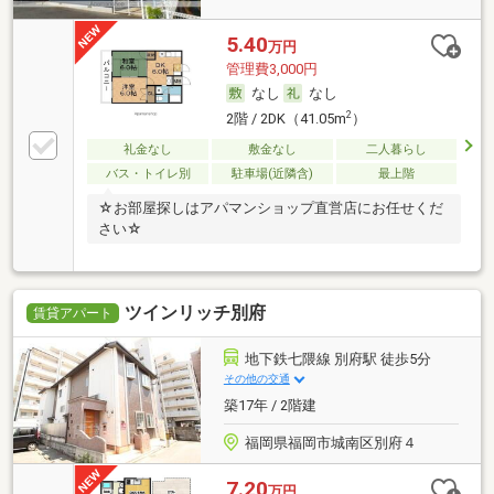
5.40
万円
管理費3,000円
なし
なし
2
2階 / 2DK（41.05m
）
礼金なし
敷金なし
二人暮らし
バス・トイレ別
駐車場(近隣含)
最上階
☆お部屋探しはアパマンショップ直営店にお任せくだ
さい☆
ツインリッチ別府
賃貸アパート
地下鉄七隈線 別府駅 徒歩5分
その他の交通
築17年 / 2階建
福岡県福岡市城南区別府４
7.20
万円