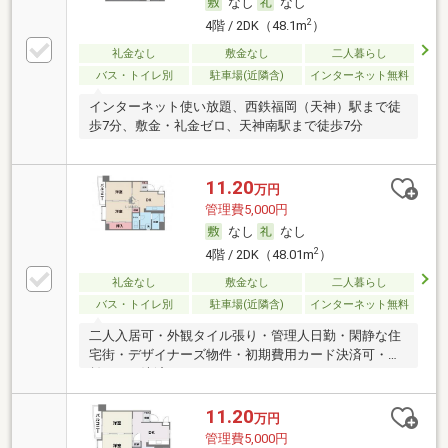
なし
なし
2
4階 / 2DK（48.1m
）
礼金なし
敷金なし
二人暮らし
バス・トイレ別
駐車場(近隣含)
インターネット無料
インターネット使い放題、西鉄福岡（天神）駅まで徒
歩7分、敷金・礼金ゼロ、天神南駅まで徒歩7分
11.20
万円
管理費5,000円
なし
なし
2
4階 / 2DK（48.01m
）
礼金なし
敷金なし
二人暮らし
バス・トイレ別
駐車場(近隣含)
インターネット無料
二人入居可・外観タイル張り・管理人日勤・閑静な住
宅街・デザイナーズ物件・初期費用カード決済可・家
賃カード決済可
11.20
万円
管理費5,000円