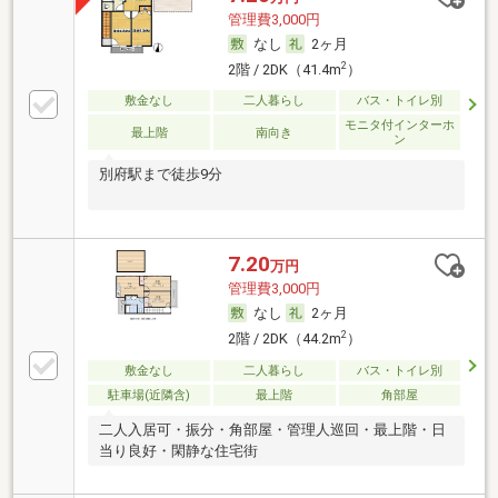
管理費3,000円
なし
2ヶ月
2
2階 / 2DK（41.4m
）
敷金なし
二人暮らし
バス・トイレ別
モニタ付インターホ
最上階
南向き
ン
別府駅まで徒歩9分
7.20
万円
管理費3,000円
なし
2ヶ月
2
2階 / 2DK（44.2m
）
敷金なし
二人暮らし
バス・トイレ別
駐車場(近隣含)
最上階
角部屋
二人入居可・振分・角部屋・管理人巡回・最上階・日
当り良好・閑静な住宅街