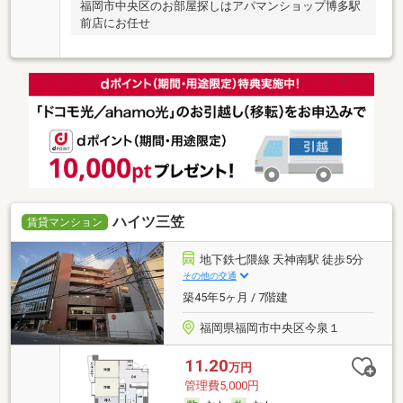
福岡市中央区のお部屋探しはアパマンショップ博多駅
前店にお任せ
ハイツ三笠
賃貸マンション
地下鉄七隈線 天神南駅 徒歩5分
その他の交通
築45年5ヶ月 / 7階建
福岡県福岡市中央区今泉１
11.20
万円
管理費5,000円