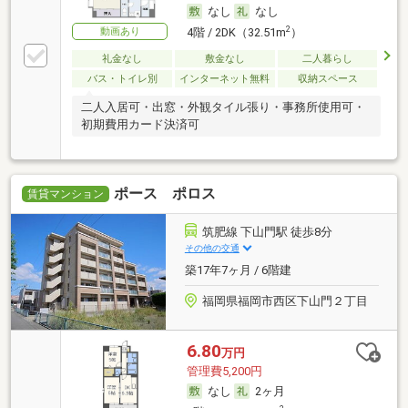
なし
なし
2
動画あり
4階 / 2DK（32.51m
）
礼金なし
敷金なし
二人暮らし
バス・トイレ別
インターネット無料
収納スペース
二人入居可・出窓・外観タイル張り・事務所使用可・
初期費用カード決済可
ポース ポロス
賃貸マンション
筑肥線 下山門駅 徒歩8分
その他の交通
築17年7ヶ月 / 6階建
福岡県福岡市西区下山門２丁目
6.80
万円
管理費5,200円
なし
2ヶ月