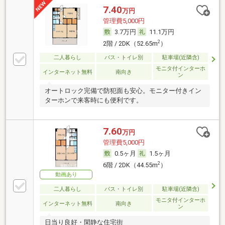
7.40
万円
管理費5,000円
3.7万円
11.1万円
2
2階 / 2DK（52.65m
）
二人暮らし
バス・トイレ別
駐車場(近隣含)
モニタ付インターホ
インターネット無料
南向き
ン
オートロック完備で防犯面も安心。モニター付きイン
ターホンで来客時にも便利です。
7.60
万円
管理費5,000円
0.5ヶ月
1.5ヶ月
2
6階 / 2DK（44.55m
）
動画あり
二人暮らし
バス・トイレ別
駐車場(近隣含)
モニタ付インターホ
インターネット無料
南向き
ン
日当り良好・閑静な住宅街