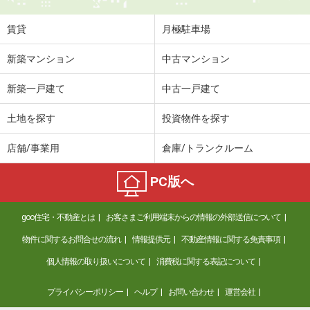
住 所
福島県いわき市平字仲間町
専有面積
23.14m²
賃貸
月極駐車場
間取り
1K
新築マンション
中古マンション
福島県南相馬市原町区日の出町
新築一戸建て
中古一戸建て
価 格
4.40万円
住 所
福島県南相馬市原町区日の出町
土地を探す
投資物件を探す
専有面積
20.25m²
間取り
1K
店舗/事業用
倉庫/トランクルーム
福島県福島市御山字三本松
PC版へ
価 格
4万円
goo住宅・不動産とは
お客さまご利用端末からの情報の外部送信について
住 所
福島県福島市御山字三本松
専有面積
33.5m²
物件に関するお問合せの流れ
情報提供元
不動産情報に関する免責事項
間取り
1LDK
個人情報の取り扱いについて
消費税に関する表記について
福島県郡山市東原１
プライバシーポリシー
ヘルプ
お問い合わせ
運営会社