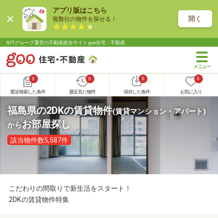
アプリ版はこちら
開く
複数社の物件を探せる！
NTTグループ運営の不動産総合サイト goo住宅・不動産
0
0
0
0
最近検索した条件
最近見た物件
保存した条件
お気に入り
福島県の2DKの賃貸物件
(賃貸マンション・アパート)
お部屋探し
から
該当物件数5,587件
こだわりの間取りで新生活をスタート！
2DKの賃貸物件特集