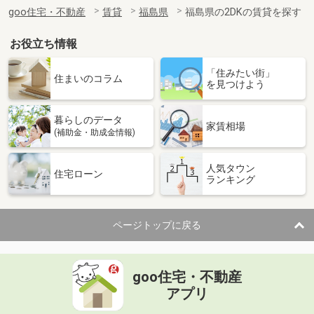
住 所
福島県いわき市平上荒川字砂屋戸
goo住宅・不動産
賃貸
福島県
福島県の2DKの賃貸を探す
専有面積
22.68m²
間取り
1K
お役立ち情報
福島県南相馬市原町区日の出町
「住みたい街」
住まいのコラム
を見つけよう
価 格
6.25万円
住 所
福島県南相馬市原町区日の出町
暮らしのデータ
専有面積
58.6m²
家賃相場
(補助金・助成金情報)
間取り
2LDK
人気タウン
福島県郡山市堂前町
住宅ローン
ランキング
価 格
11.40万円
住 所
福島県郡山市堂前町
ページトップに戻る
専有面積
52.79m²
間取り
1LDK
goo住宅・不動産
福島県郡山市富田西３丁目
アプリ
価 格
5.80万円