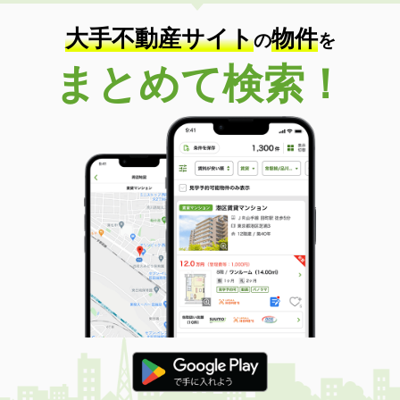
住 所
福島県郡山市富田西３丁目
専有面積
45.82m²
大手不動産サイト
物件
の
を
間取り
1LDK
まとめて検索！
福島県いわき市常磐下湯長谷町梅ノ房
価 格
5.50万円
住 所
福島県いわき市常磐下湯長谷町梅ノ房
専有面積
41.94m²
間取り
1LDK
福島県伊達郡桑折町字新吉町２丁目
価 格
4.90万円
住 所
福島県伊達郡桑折町字新吉町２丁目
専有面積
51.67m²
間取り
2LDK
福島県いわき市平字仲間町
価 格
3.30万円