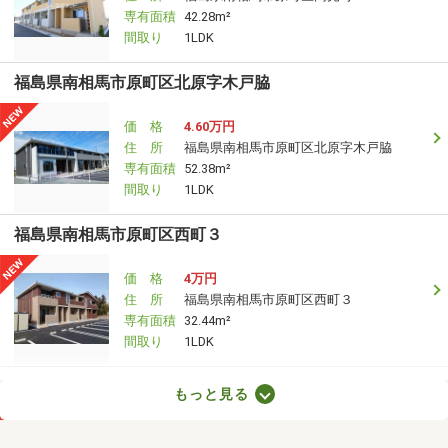
専有面積
42.28m²
間取り
1LDK
福島県南相馬市原町区北原字木戸脇
価 格
4.60万円
住 所
福島県南相馬市原町区北原字木戸脇
専有面積
52.38m²
間取り
1LDK
福島県南相馬市原町区西町３
価 格
4万円
住 所
福島県南相馬市原町区西町３
専有面積
32.44m²
間取り
1LDK
福島県いわき市平上荒川字砂屋戸
もっと見る
価 格
2.52万円