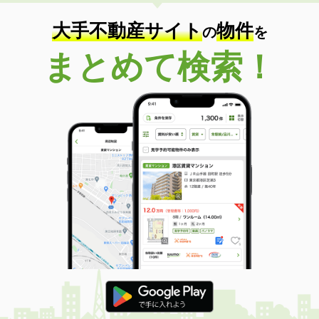
住 所
奈良県橿原市常盤町
専有面積
20.28m²
大手不動産サイト
物件
の
を
間取り
1K
まとめて検索！
奈良県大和郡山市九条平野町
価 格
5.30万円
住 所
奈良県大和郡山市九条平野町
専有面積
31.33m²
間取り
1K
奈良県大和郡山市九条平野町
価 格
5.30万円
住 所
奈良県大和郡山市九条平野町
専有面積
31.33m²
間取り
1K
奈良県奈良市法蓮町
価 格
6.10万円