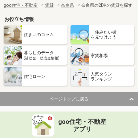
住 所
奈良県大和郡山市九条平野町
goo住宅・不動産
賃貸
奈良県
奈良県の2DKの賃貸を探す
専有面積
31.33m²
間取り
1K
お役立ち情報
奈良県大和郡山市九条平野町
「住みたい街」
住まいのコラム
を見つけよう
価 格
5.30万円
住 所
奈良県大和郡山市九条平野町
暮らしのデータ
専有面積
31.33m²
家賃相場
(補助金・助成金情報)
間取り
1K
人気タウン
奈良県大和郡山市九条平野町
住宅ローン
ランキング
価 格
5.30万円
住 所
奈良県大和郡山市九条平野町
ページトップに戻る
専有面積
31.33m²
間取り
1K
goo住宅・不動産
奈良県橿原市常盤町
アプリ
価 格
5.10万円