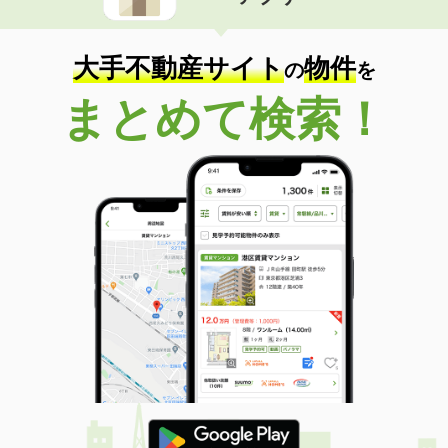
住 所
福島県福島市渡利字柳小路
専有面積
83.65m²
間取り
3LDK
大手不動産サイト
物件
の
を
福島県須賀川市六郎兵衛
まとめて検索！
価 格
6.80万円
住 所
福島県須賀川市六郎兵衛
専有面積
53.9m²
間取り
2LDK
福島県須賀川市大黒町
価 格
7.10万円
住 所
福島県須賀川市大黒町
専有面積
53.8m²
間取り
2LDK
福島県郡山市安積荒井３丁目
価 格
5.20万円