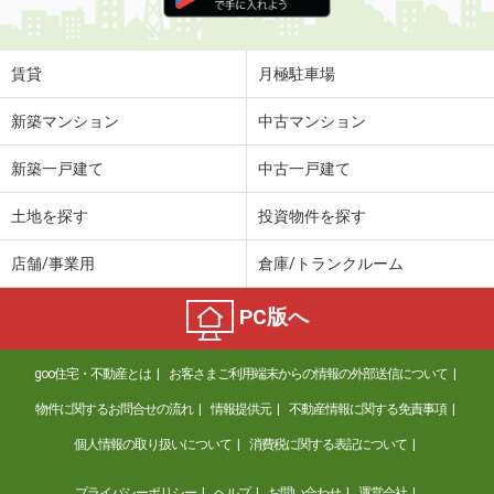
住 所
福島県郡山市安積荒井３丁目
専有面積
32.23m²
間取り
ワンルーム
賃貸
月極駐車場
福島県郡山市亀田２丁目
新築マンション
中古マンション
価 格
6万円
新築一戸建て
中古一戸建て
住 所
福島県郡山市亀田２丁目
専有面積
41.29m²
土地を探す
投資物件を探す
間取り
1LDK
店舗/事業用
倉庫/トランクルーム
福島県郡山市富久山町八山田字東平作
PC版へ
価 格
6万円
住 所
福島県郡山市富久山町八山田字東平作
goo住宅・不動産とは
お客さまご利用端末からの情報の外部送信について
専有面積
40.09m²
間取り
1LDK
物件に関するお問合せの流れ
情報提供元
不動産情報に関する免責事項
個人情報の取り扱いについて
消費税に関する表記について
福島県郡山市久留米５
プライバシーポリシー
ヘルプ
お問い合わせ
運営会社