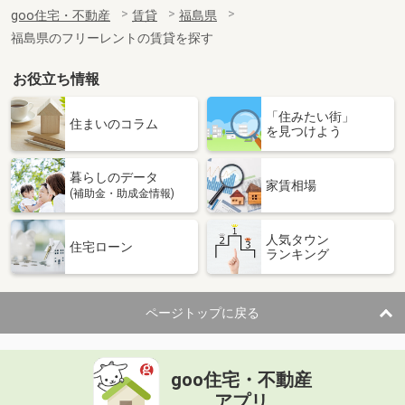
住 所
福島県郡山市緑町
goo住宅・不動産
賃貸
福島県
専有面積
43.31m²
福島県のフリーレントの賃貸を探す
間取り
1LDK
お役立ち情報
福島県郡山市富久山町久保田字古坦
「住みたい街」
価 格
6.50万円
住まいのコラム
を見つけよう
住 所
福島県郡山市富久山町久保田字古坦
専有面積
43.24m²
暮らしのデータ
間取り
1LDK
家賃相場
(補助金・助成金情報)
福島県二本松市成田町１丁目
人気タウン
住宅ローン
ランキング
価 格
4.30万円
住 所
福島県二本松市成田町１丁目
専有面積
46.28m²
ページトップに戻る
間取り
2DK
福島県福島市渡利字柳小路
goo住宅・不動産
価 格
8.20万円
アプリ