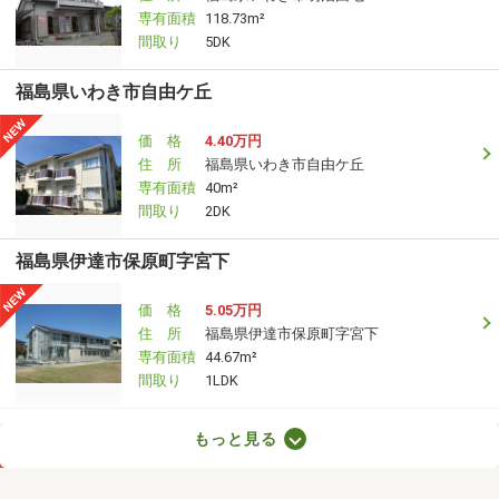
専有面積
118.73m²
間取り
5DK
福島県いわき市自由ケ丘
価 格
4.40万円
住 所
福島県いわき市自由ケ丘
専有面積
40m²
間取り
2DK
福島県伊達市保原町字宮下
価 格
5.05万円
住 所
福島県伊達市保原町字宮下
専有面積
44.67m²
間取り
1LDK
福島県郡山市緑町
もっと見る
価 格
6.20万円