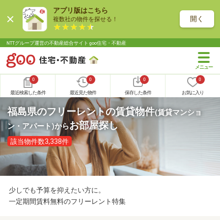
アプリ版はこちら
開く
複数社の物件を探せる！
NTTグループ運営の不動産総合サイト goo住宅・不動産
0
0
0
0
最近検索した条件
最近見た物件
保存した条件
お気に入り
福島県のフリーレントの賃貸物件
(賃貸マンショ
お部屋探し
ン・アパート)
から
該当物件数3,338件
少しでも予算を抑えたい方に。
一定期間賃料無料のフリーレント特集