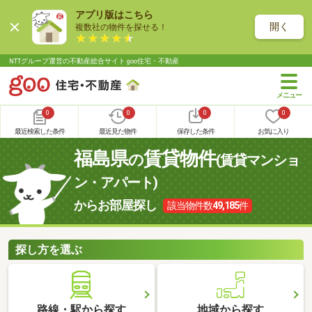
アプリ版はこちら
開く
複数社の物件を探せる！
NTTグループ運営の不動産総合サイト goo住宅・不動産
0
0
0
0
最近検索した条件
最近見た物件
保存した条件
お気に入り
福島県
賃貸物件
の
(賃貸マンショ
ン・アパート)
からお部屋探し
該当物件数
49,185
件
探し方を選ぶ
路線・駅から探す
地域から探す