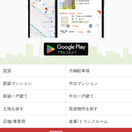
価 格
4.25万円
住 所
福島県二本松市藤之前
専有面積
45.72m²
間取り
1LDK
福島県福島市宮代字屋敷畑
価 格
6.70万円
住 所
福島県福島市宮代字屋敷畑
専有面積
59.5m²
賃貸
月極駐車場
間取り
2LDK
新築マンション
中古マンション
福島県二本松市根崎２丁目
新築一戸建て
中古一戸建て
価 格
3.50万円
住 所
福島県二本松市根崎２丁目
土地を探す
投資物件を探す
専有面積
42.2m²
間取り
2DK
店舗/事業用
倉庫/トランクルーム