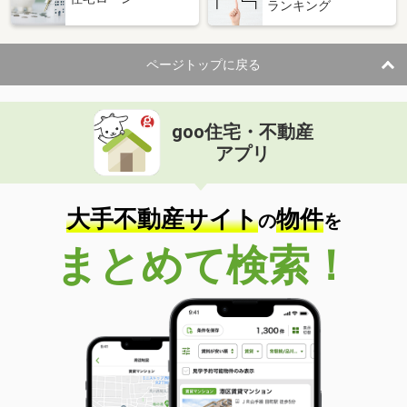
ランキング
価 格
5.90万円
住 所
福島県郡山市安積町長久保１丁目
ページトップに戻る
専有面積
42.37m²
間取り
1LDK
goo住宅・不動産
福島県いわき市錦町中迎２丁目
アプリ
価 格
4.50万円
住 所
福島県いわき市錦町中迎２丁目
専有面積
40.56m²
大手不動産サイト
物件
の
を
間取り
1LDK
まとめて検索！
福島県郡山市西ノ内１丁目
価 格
6.50万円
住 所
福島県郡山市西ノ内１丁目
専有面積
37.38m²
間取り
1LDK
福島県二本松市藤之前