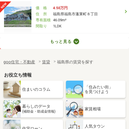
価 格
4.50万円
住 所
福島県福島市蓬莱町８丁目
専有面積
46.09m²
間取り
1LDK
福島県伊達市保原町字赤橋
もっと見る
価 格
3.60万円
住 所
福島県伊達市保原町字赤橋
goo住宅・不動産
賃貸
福島県の賃貸を探す
専有面積
31.48m²
間取り
ワンルーム
お役立ち情報
福島県福島市飯坂町字銀杏
「住みたい街」
住まいのコラム
を見つけよう
価 格
4.10万円
住 所
福島県福島市飯坂町字銀杏
暮らしのデータ
専有面積
32.43m²
家賃相場
(補助金・助成金情報)
間取り
ワンルーム
人気タウン
福島県郡山市安積町長久保１丁目
住宅ローン