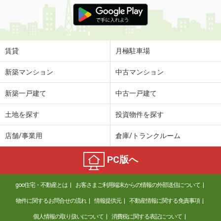
価 格
4.20万円
住 所
福島県福島市小倉寺字中ノ内
専有面積
31.56m²
間取り
1LDK
賃貸
月極駐車場
福島県郡山市田村町徳定字下河原
新築マンション
中古マンション
価 格
4.10万円
新築一戸建て
中古一戸建て
住 所
福島県郡山市田村町徳定字下河原
専有面積
28.4m²
土地を探す
投資物件を探す
間取り
ワンルーム
店舗/事業用
倉庫/トランクルーム
福島県福島市大森字城ノ内
PC版へ
価 格
6.10万円
住 所
福島県福島市大森字城ノ内
goo住宅・不動産とは
お客さまご利用端末からの情報の外部送信について
専有面積
53.34m²
間取り
1LDK
物件に関するお問合せの流れ
情報提供元
不動産情報に関する免責事項
個人情報の取り扱いについて
消費税に関する表記について
福島県福島市飯坂町湯野字銚子口