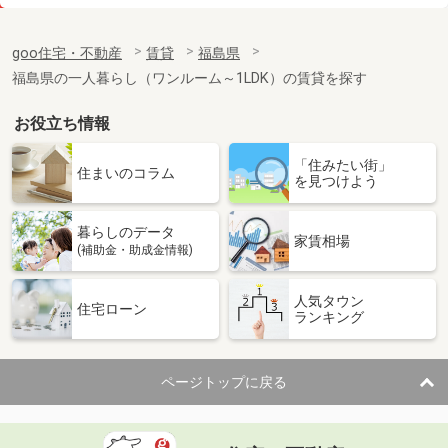
価 格
7.30万円
住 所
福島県郡山市小原田５丁目
goo住宅・不動産
賃貸
福島県
専有面積
39.92m²
福島県の一人暮らし（ワンルーム～1LDK）の賃貸を探す
間取り
1LDK
お役立ち情報
福島県いわき市常磐関船町３
「住みたい街」
価 格
4.80万円
住まいのコラム
を見つけよう
住 所
福島県いわき市常磐関船町３
専有面積
28.02m²
暮らしのデータ
間取り
1K
家賃相場
(補助金・助成金情報)
福島県郡山市安積町日出山１丁目
人気タウン
住宅ローン
ランキング
価 格
6.90万円
住 所
福島県郡山市安積町日出山１丁目
専有面積
72.92m²
ページトップに戻る
間取り
2LDK
福島県福島市西中央４丁目