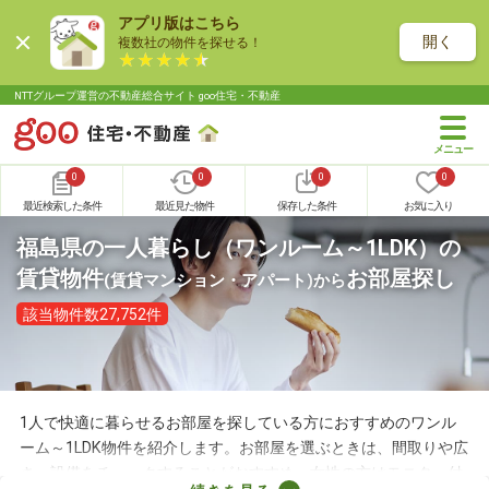
アプリ版はこちら
開く
複数社の物件を探せる！
NTTグループ運営の不動産総合サイト goo住宅・不動産
0
0
0
0
最近検索した条件
最近見た物件
保存した条件
お気に入り
福島県の一人暮らし（ワンルーム～1LDK）の
賃貸物件
お部屋探し
(賃貸マンション・アパート)
から
該当物件数27,752件
1人で快適に暮らせるお部屋を探している方におすすめのワンル
ーム～1LDK物件を紹介します。お部屋を選ぶときは、間取りや広
さ、設備をチェックすることがおすすめ。女性の方はモニター付