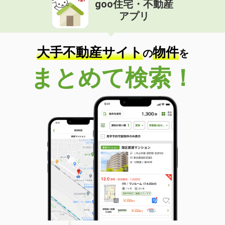
goo住宅・不動産
価 格
5.05万円
アプリ
住 所
福島県福島市西中央４丁目
専有面積
42.37m²
間取り
1LDK
大手不動産サイト
物件
の
を
福島県郡山市田村町徳定字下河原
まとめて検索！
価 格
4.70万円
住 所
福島県郡山市田村町徳定字下河原
専有面積
34m²
間取り
ワンルーム
福島県郡山市字十貫河原
価 格
4.60万円
住 所
福島県郡山市字十貫河原
専有面積
23.18m²
間取り
1K
福島県福島市小倉寺字中ノ内