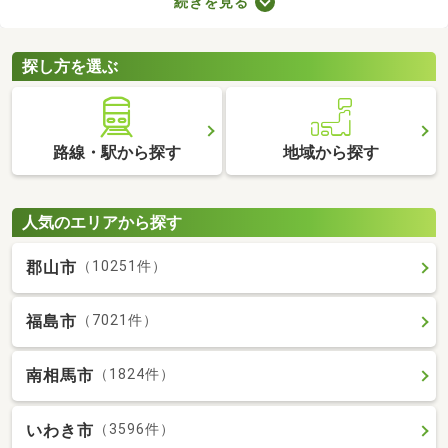
続きを見る
きインターホンやオートロックの有無も見ておきましょう。セキ
ュリティが整っていて、間取りや家賃に納得できる物件を見つけ
れば、自分だけのくつろぎの空間を手に入れられますよ。
探し方を選ぶ
路線・駅から探す
地域から探す
人気のエリアから探す
郡山市
（10251件）
福島市
（7021件）
南相馬市
（1824件）
いわき市
（3596件）