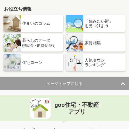
お役立ち情報
愛知県名古屋市西区市場木町
「住みたい街」
価 格
3,200万円
住まいのコラム
を見つけよう
住 所
愛知県名古屋市西区市場木町
専有面積
91.09m²
暮らしのデータ
間取り
4LDK
家賃相場
(補助金・助成金情報)
愛知県名古屋市東区東桜２
人気タウン
住宅ローン
ランキング
価 格
2,148万円
住 所
愛知県名古屋市東区東桜２
専有面積
47.18m²
ページトップに戻る
間取り
1LDK
愛知県名古屋市東区泉１
goo住宅・不動産
価 格
1,780万円
アプリ
住 所
愛知県名古屋市東区泉１
専有面積
79.65m²
間取り
3LDK