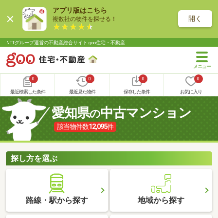
アプリ版はこちら
開く
複数社の物件を探せる！
NTTグループ運営の不動産総合サイト goo住宅・不動産
0
0
0
0
最近検索した条件
最近見た物件
保存した条件
お気に入り
愛知県
中古マンション
の
該当物件数
12,095
件
探し方を選ぶ
路線・駅から探す
地域から探す