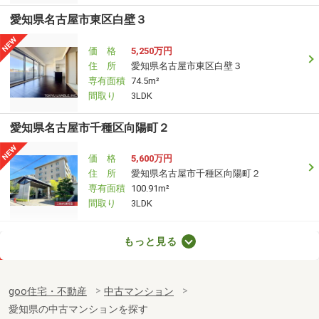
愛知県名古屋市東区白壁３
価 格
5,250万円
住 所
愛知県名古屋市東区白壁３
専有面積
74.5m²
間取り
3LDK
愛知県名古屋市千種区向陽町２
価 格
5,600万円
住 所
愛知県名古屋市千種区向陽町２
専有面積
100.91m²
間取り
3LDK
愛知県名古屋市西区花の木１
もっと見る
価 格
1,780万円
住 所
愛知県名古屋市西区花の木１
goo住宅・不動産
中古マンション
専有面積
97.2m²
愛知県の中古マンションを探す
間取り
2LDK