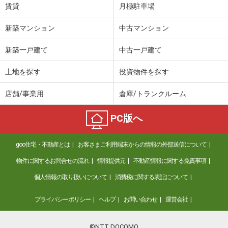
間取り
1LDK
賃貸
月極駐車場
愛知県名古屋市東区東桜２
新築マンション
中古マンション
価 格
3,380万円
新築一戸建て
中古一戸建て
住 所
愛知県名古屋市東区東桜２
専有面積
35.32m²
土地を探す
投資物件を探す
間取り
1LDK
店舗/事業用
倉庫/トランクルーム
愛知県名古屋市緑区有松南
PC版へ
価 格
1,980万円
住 所
愛知県名古屋市緑区有松南
goo住宅・不動産とは
お客さまご利用端末からの情報の外部送信について
専有面積
75.17m²
間取り
3LDK
物件に関するお問合せの流れ
情報提供元
不動産情報に関する免責事項
個人情報の取り扱いについて
消費税に関する表記について
愛知県名古屋市南区豊田３丁目
プライバシーポリシー
ヘルプ
お問い合わせ
運営会社
価 格
2,699万円
住 所
愛知県名古屋市南区豊田３丁目
専有面積
80.06m²
©NTT DOCOMO