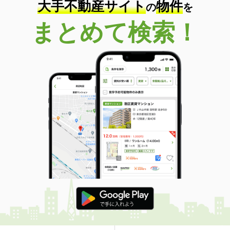
大手不動産サイト
物件
の
を
愛知県名古屋市東区徳川１
まとめて検索！
価 格
2,680万円
住 所
愛知県名古屋市東区徳川１
専有面積
73.18m²
間取り
3LDK
愛知県名古屋市東区白壁４
価 格
6,880万円
住 所
愛知県名古屋市東区白壁４
専有面積
86.15m²
間取り
4LDK
愛知県名古屋市東区東桜２
価 格
2,148万円
住 所
愛知県名古屋市東区東桜２
専有面積
47.18m²