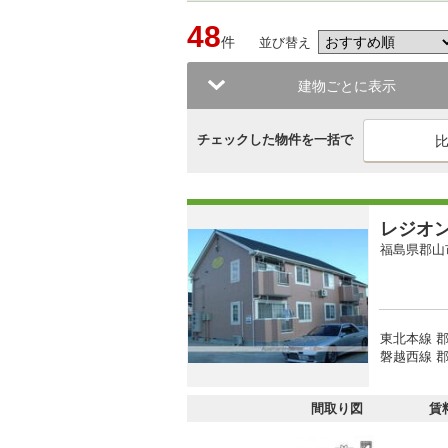
48
件
並び替え
建物ごとに表示
チェックした物件を一括で
レジオ
福島県郡山
東北本線 郡
磐越西線 郡
間取り図
賃