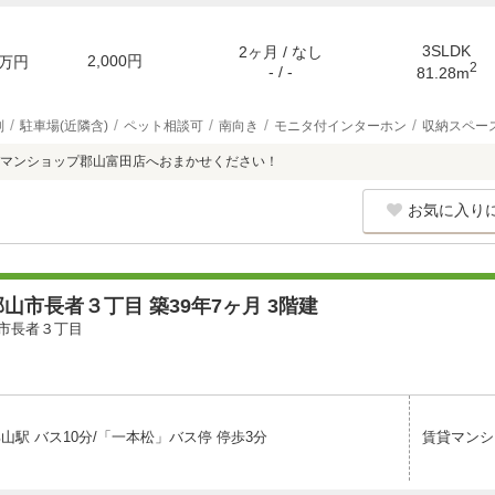
3SLDK
2ヶ月 / なし
2,000円
万円
2
- / -
81.28m
別
駐車場(近隣含)
ペット相談可
南向き
モニタ付インターホン
収納スペー
マンショップ郡山富田店へおまかせください！
お気に入り
山市長者３丁目 築39年7ヶ月 3階建
市長者３丁目
山駅 バス10分/「一本松」バス停 停歩3分
賃貸マンシ