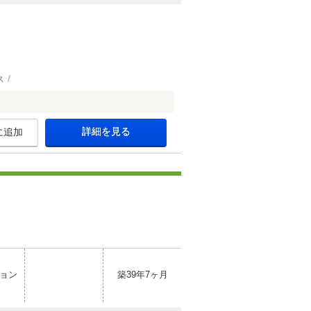
ス
詳細を見る
に追加
ョン
築39年7ヶ月