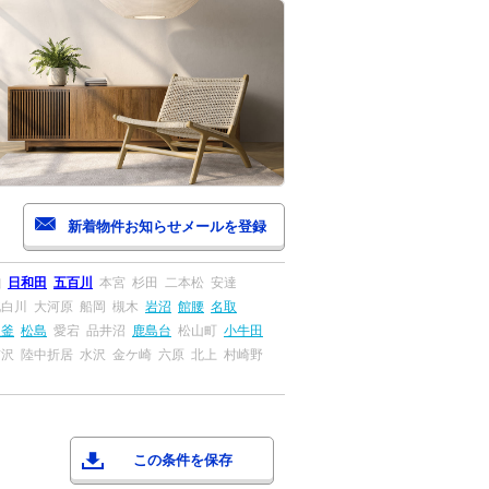
山
日和田
五百川
本宮
杉田
二本松
安達
北白川
大河原
船岡
槻木
岩沼
館腰
名取
塩釜
松島
愛宕
品井沼
鹿島台
松山町
小牛田
前沢
陸中折居
水沢
金ケ崎
六原
北上
村崎野
この条件を保存