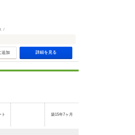
ス
詳細を見る
に追加
ート
築15年7ヶ月