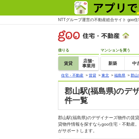
NTTグループ運営の不動産総合サイト goo
借りる
マンションを買う
店舗･
賃貸
新築
中
事業用
住宅・不動産
>
賃貸
>
東北
>
福島県
>
郡山
郡山駅(福島県)のデ
件一覧
郡山駅(福島県)のデザイナーズ物件の
貸物件情報を探すならgoo住宅・不動産
がサポートします。