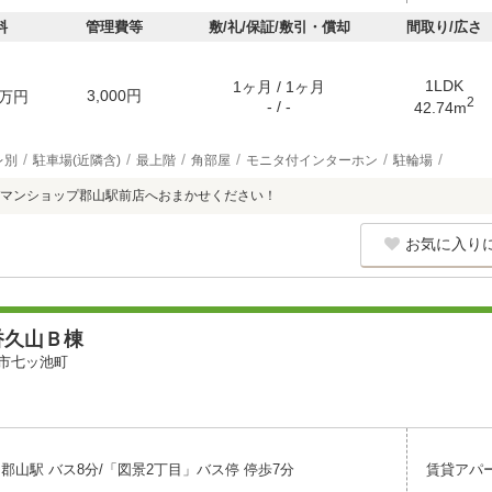
料
管理費等
敷/礼/保証/敷引・償却
間取り/広さ
1LDK
1ヶ月 / 1ヶ月
3,000円
万円
2
- / -
42.74m
レ別
駐車場(近隣含)
最上階
角部屋
モニタ付インターホン
駐輪場
マンショップ郡山駅前店へおまかせください！
お気に入り
香久山Ｂ棟
市七ッ池町
郡山駅 バス8分/「図景2丁目」バス停 停歩7分
賃貸アパ