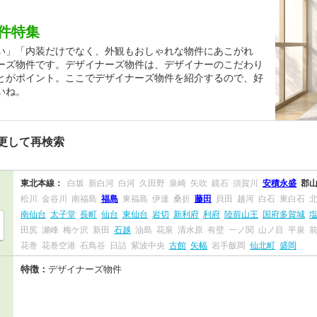
件特集
い」「内装だけでなく、外観もおしゃれな物件にあこがれ
ーズ物件です。デザイナーズ物件は、デザイナーのこだわり
とがポイント。ここでデザイナーズ物件を紹介するので、好
いね。
更して再検索
東北本線：
白坂
新白河
白河
久田野
泉崎
矢吹
鏡石
須賀川
安積永盛
郡
松川
金谷川
南福島
福島
東福島
伊達
桑折
藤田
貝田
越河
白石
東白石
南仙台
太子堂
長町
仙台
東仙台
岩切
新利府
利府
陸前山王
国府多賀城
田尻
瀬峰
梅ケ沢
新田
石越
油島
花泉
清水原
有壁
一ノ関
山ノ目
平泉
花巻
花巻空港
石鳥谷
日詰
紫波中央
古館
矢幅
岩手飯岡
仙北町
盛岡
特徴：
デザイナーズ物件