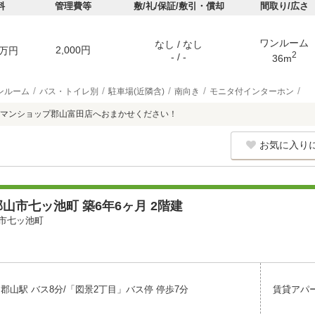
料
管理費等
敷/礼/保証/敷引・償却
間取り/広さ
ワンルーム
なし / なし
2,000円
万円
2
- / -
36m
ンルーム
バス・トイレ別
駐車場(近隣含)
南向き
モニタ付インターホン
マンショップ郡山富田店へおまかせください！
お気に入り
山市七ッ池町 築6年6ヶ月 2階建
市七ッ池町
郡山駅 バス8分/「図景2丁目」バス停 停歩7分
賃貸アパ