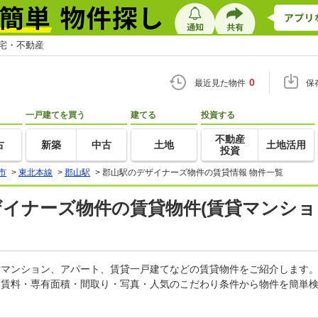
住宅・不動産
0
最近見た物件
保
一戸建てを買う
建てる
投資する
不動産
古
新築
中古
土地
土地活用
投資
市
>
東北本線
>
郡山駅
>
郡山駅のデザイナーズ物件の賃貸情報 物件一覧
ザイナーズ物件の賃貸物件(賃貸マンショ
賃貸マンション、アパート、賃貸一戸建てなどの賃貸物件をご紹介します
。賃料・専有面積・間取り・写真・人気のこだわり条件から物件を簡単検