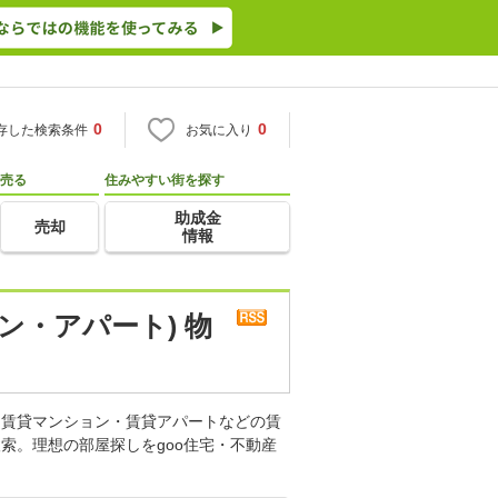
0
0
存した検索条件
お気に入り
売る
住みやすい街を探す
助成金
売却
情報
ン・アパート) 物
。賃貸マンション・賃貸アパートなどの賃
索。理想の部屋探しをgoo住宅・不動産