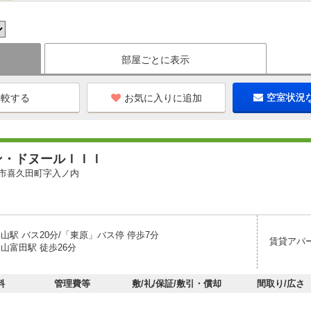
部屋ごとに表示
お気に入りに追加
空室状況
ン・ドヌールＩＩＩ
市喜久田町字入ノ内
山駅 バス20分/「東原」バス停 停歩7分
賃貸アパ
山富田駅 徒歩26分
料
管理費等
敷/礼/保証/敷引・償却
間取り/広さ