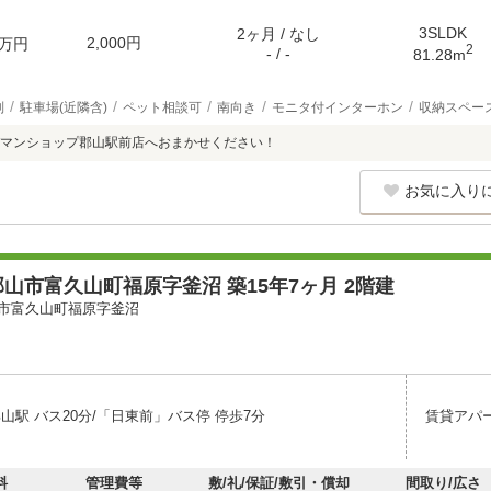
3SLDK
2ヶ月 / なし
2,000円
万円
2
- / -
81.28m
別
駐車場(近隣含)
ペット相談可
南向き
モニタ付インターホン
収納スペー
マンショップ郡山駅前店へおまかせください！
お気に入り
山市富久山町福原字釜沼 築15年7ヶ月 2階建
市富久山町福原字釜沼
山駅 バス20分/「日東前」バス停 停歩7分
賃貸アパ
料
管理費等
敷/礼/保証/敷引・償却
間取り/広さ