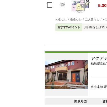
2階
5.30
礼金なし
敷金なし
二人暮らし
バ
おすすめポイント
お部屋探しはアパ
アクア
福島県郡山
東北本線 郡
間取り図
賃