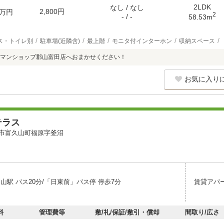
2LDK
なし / なし
2,800円
万円
2
- / -
58.53m
ス・トイレ別
駐車場(近隣含)
最上階
モニタ付インターホン
収納スペース
マンショップ郡山富田店へおまかせください！
お気に入り
テラス
市富久山町福原字釜沼
山駅 バス20分/「日東前」バス停 停歩7分
賃貸アパ
料
管理費等
敷/礼/保証/敷引・償却
間取り/広さ