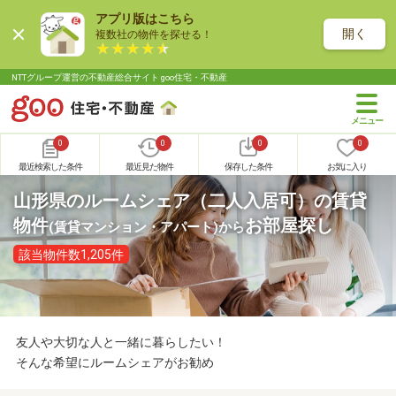
アプリ版はこちら
開く
複数社の物件を探せる！
NTTグループ運営の不動産総合サイト goo住宅・不動産
0
0
0
0
最近検索した条件
最近見た物件
保存した条件
お気に入り
山形県のルームシェア（二人入居可）の賃貸
物件
お部屋探し
(賃貸マンション・アパート)
から
該当物件数1,205件
友人や大切な人と一緒に暮らしたい！
そんな希望にルームシェアがお勧め