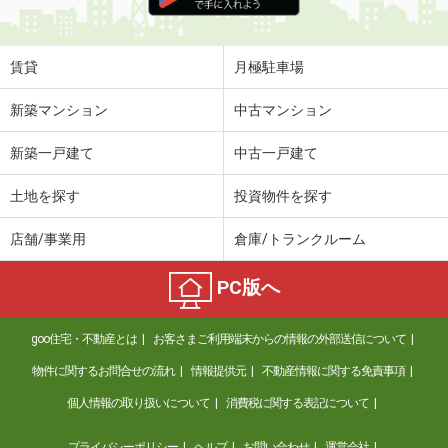
住 所
山形県米沢市遠山町
専有面積
54.07m²
間取り
3DK
賃貸
月極駐車場
山形県天童市南小畑２丁目
新築マンション
中古マンション
価 格
7万円
新築一戸建て
中古一戸建て
住 所
山形県天童市南小畑２丁目
専有面積
55.48m²
土地を探す
投資物件を探す
間取り
3DK
店舗/事業用
倉庫/トランクルーム
山形県山形市千歳１
PC版へ
価 格
4.40万円
住 所
山形県山形市千歳１
goo住宅・不動産とは
お客さまご利用端末からの情報の外部送信について
専有面積
32.43m²
間取り
ワンルーム
物件に関するお問合せの流れ
情報提供元
不動産情報に関する免責事項
個人情報の取り扱いについて
消費税に関する表記について
山形県米沢市中央３丁目
プライバシーポリシー
ヘルプ
お問い合わせ
運営会社