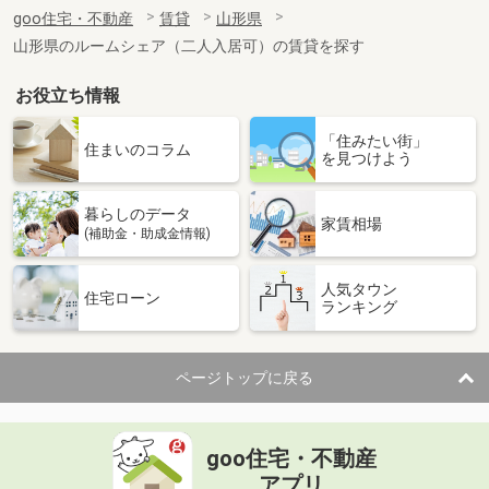
住 所
山形県山形市桧町１丁目
goo住宅・不動産
賃貸
山形県
専有面積
27.72m²
山形県のルームシェア（二人入居可）の賃貸を探す
間取り
1K
お役立ち情報
山形県鶴岡市大塚町
「住みたい街」
価 格
6万円
住まいのコラム
を見つけよう
住 所
山形県鶴岡市大塚町
専有面積
26.08m²
暮らしのデータ
間取り
1K
家賃相場
(補助金・助成金情報)
山形県鶴岡市小淀川字谷地田
人気タウン
住宅ローン
ランキング
価 格
5.50万円
住 所
山形県鶴岡市小淀川字谷地田
専有面積
23.18m²
ページトップに戻る
間取り
1K
山形県米沢市駅前３丁目
goo住宅・不動産
価 格
4.80万円
アプリ