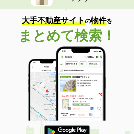
住 所
山形県米沢市駅前３丁目
専有面積
29.81m²
間取り
ワンルーム
大手不動産サイト
物件
の
を
山形県米沢市通町５
まとめて検索！
価 格
5万円
住 所
山形県米沢市通町５
専有面積
45.77m²
間取り
1LDK
山形県山形市上町３
価 格
5.30万円
住 所
山形県山形市上町３
専有面積
45.04m²
間取り
2DK
山形県米沢市遠山町
価 格
4.40万円