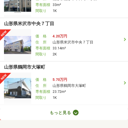
専有面積
33m²
間取り
1K
山形県米沢市中央７丁目
価 格
4.20万円
住 所
山形県米沢市中央７丁目
専有面積
33.14m²
間取り
2K
山形県鶴岡市大塚町
価 格
5.70万円
住 所
山形県鶴岡市大塚町
専有面積
23.72m²
間取り
1K
山形県山形市桧町１丁目
もっと見る
価 格
4万円