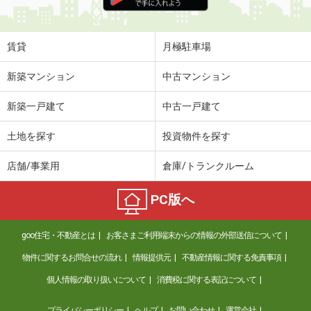
住 所
高知県高知市大津乙
専有面積
42.78m²
間取り
1LDK
賃貸
月極駐車場
高知県高知市鴨部上町
新築マンション
中古マンション
価 格
4.40万円
新築一戸建て
中古一戸建て
住 所
高知県高知市鴨部上町
専有面積
44.97m²
土地を探す
投資物件を探す
間取り
2DK
店舗/事業用
倉庫/トランクルーム
高知県高知市東雲町
PC版へ
価 格
5.30万円
住 所
高知県高知市東雲町
goo住宅・不動産とは
お客さまご利用端末からの情報の外部送信について
専有面積
20.81m²
間取り
1K
物件に関するお問合せの流れ
情報提供元
不動産情報に関する免責事項
個人情報の取り扱いについて
消費税に関する表記について
高知県高知市高須２
プライバシーポリシー
ヘルプ
お問い合わせ
運営会社