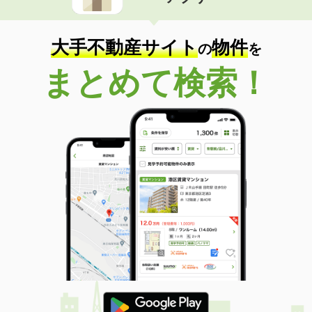
住 所
高知県高知市一宮
専有面積
60m²
間取り
2LDK
大手不動産サイト
物件
の
を
高知県南国市篠原
まとめて検索！
価 格
4.40万円
住 所
高知県南国市篠原
専有面積
23.18m²
間取り
1K
高知県高知市高須２
価 格
3.90万円
住 所
高知県高知市高須２
専有面積
19.87m²
間取り
1K
高知県高知市大津乙
価 格
5.70万円