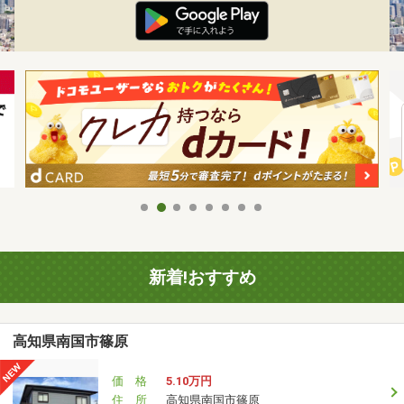
新着!おすすめ
高知県南国市篠原
価 格
5.10万円
住 所
高知県南国市篠原