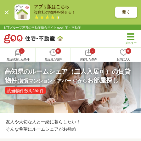
アプリ版はこちら
開く
複数社の物件を探せる！
NTTグループ運営の不動産総合サイト goo住宅・不動産
0
0
0
0
最近検索した条件
最近見た物件
保存した条件
お気に入り
高知県のルームシェア（二人入居可）の賃貸
物件
お部屋探し
(賃貸マンション・アパート)
から
該当物件数3,455件
友人や大切な人と一緒に暮らしたい！
そんな希望にルームシェアがお勧め