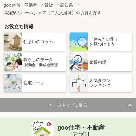
住 所
高知県高知市桜井町１
goo住宅・不動産
賃貸
高知県
専有面積
20.81m²
高知県のルームシェア（二人入居可）の賃貸を探す
間取り
1K
お役立ち情報
高知県土佐市高岡町乙
「住みたい街」
価 格
4.40万円
住まいのコラム
を見つけよう
住 所
高知県土佐市高岡町乙
専有面積
26.08m²
暮らしのデータ
間取り
1K
家賃相場
(補助金・助成金情報)
高知県高知市南宝永町
人気タウン
住宅ローン
ランキング
価 格
5.85万円
住 所
高知県高知市南宝永町
専有面積
36.33m²
ページトップに戻る
間取り
1K
高知県高知市一宮
goo住宅・不動産
価 格
5万円
アプリ