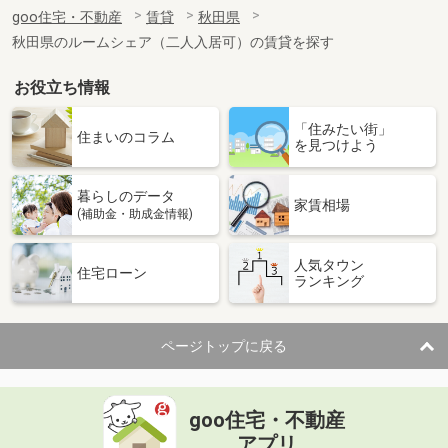
住 所
秋田県秋田市山王１
goo住宅・不動産
賃貸
秋田県
専有面積
76.39m²
秋田県のルームシェア（二人入居可）の賃貸を探す
間取り
3LDK
お役立ち情報
秋田県秋田市大町４
「住みたい街」
価 格
7.40万円
住まいのコラム
を見つけよう
住 所
秋田県秋田市大町４
専有面積
23.61m²
暮らしのデータ
間取り
1K
家賃相場
(補助金・助成金情報)
秋田県秋田市千秋城下町
人気タウン
住宅ローン
ランキング
価 格
7.20万円
住 所
秋田県秋田市千秋城下町
専有面積
23.18m²
ページトップに戻る
間取り
1K
秋田県秋田市将軍野東３
goo住宅・不動産
価 格
6.20万円
アプリ