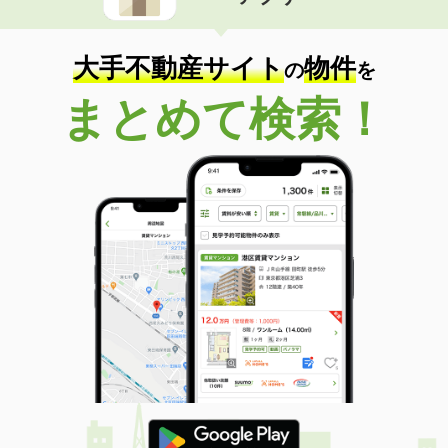
住 所
秋田県秋田市将軍野東３
専有面積
26.49m²
間取り
1K
大手不動産サイト
物件
の
を
秋田県由利本荘市新組町
まとめて検索！
価 格
5.90万円
住 所
秋田県由利本荘市新組町
専有面積
23.61m²
間取り
1K
秋田県秋田市新屋松美ガ丘東町
価 格
6.10万円
住 所
秋田県秋田市新屋松美ガ丘東町
専有面積
23.61m²
間取り
1K
秋田県秋田市新屋松美ガ丘東町
価 格
6.10万円