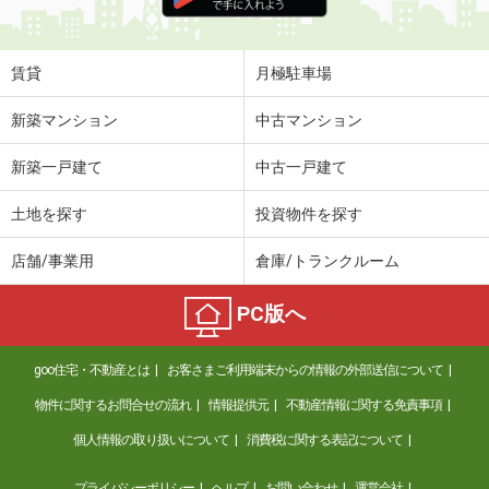
住 所
秋田県秋田市新屋松美ガ丘東町
専有面積
23.61m²
間取り
1K
賃貸
月極駐車場
秋田県秋田市仁井田新田１
新築マンション
中古マンション
価 格
5.60万円
新築一戸建て
中古一戸建て
住 所
秋田県秋田市仁井田新田１
専有面積
46.96m²
土地を探す
投資物件を探す
間取り
1LDK
店舗/事業用
倉庫/トランクルーム
秋田県秋田市保戸野千代田町
PC版へ
価 格
6.90万円
住 所
秋田県秋田市保戸野千代田町
goo住宅・不動産とは
お客さまご利用端末からの情報の外部送信について
専有面積
26.57m²
間取り
1K
物件に関するお問合せの流れ
情報提供元
不動産情報に関する免責事項
個人情報の取り扱いについて
消費税に関する表記について
秋田県秋田市寺内蛭根３
プライバシーポリシー
ヘルプ
お問い合わせ
運営会社