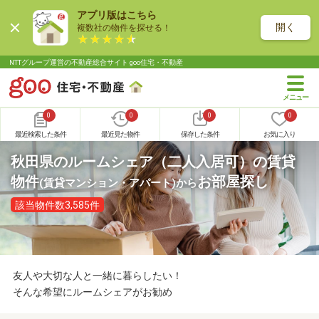
アプリ版はこちら
開く
複数社の物件を探せる！
NTTグループ運営の不動産総合サイト goo住宅・不動産
0
0
0
0
最近検索した条件
最近見た物件
保存した条件
お気に入り
秋田県のルームシェア（二人入居可）の賃貸
物件
お部屋探し
(賃貸マンション・アパート)
から
該当物件数3,585件
友人や大切な人と一緒に暮らしたい！
そんな希望にルームシェアがお勧め