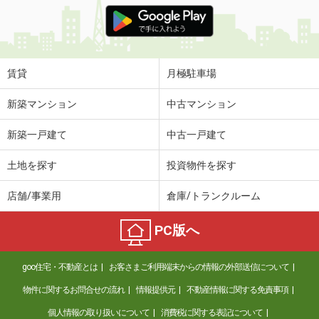
価 格
5.30万円
住 所
佐賀県佐賀市兵庫南２丁目
専有面積
28.2m²
間取り
1K
賃貸
月極駐車場
佐賀県唐津市浜玉町浜崎
新築マンション
中古マンション
価 格
4.60万円
新築一戸建て
中古一戸建て
住 所
佐賀県唐津市浜玉町浜崎
専有面積
44.22m²
土地を探す
投資物件を探す
間取り
1LDK
店舗/事業用
倉庫/トランクルーム
佐賀県鳥栖市本町１丁目
PC版へ
価 格
5.70万円
住 所
佐賀県鳥栖市本町１丁目
goo住宅・不動産とは
お客さまご利用端末からの情報の外部送信について
専有面積
30.64m²
間取り
1LDK
物件に関するお問合せの流れ
情報提供元
不動産情報に関する免責事項
個人情報の取り扱いについて
消費税に関する表記について
佐賀県鳥栖市原町