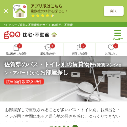
アプリ版はこちら
開く
複数社の物件を探せる！
NTTグループ運営の不動産総合サイト goo住宅・不動産
0
0
0
0
最近検索した条件
最近見た物件
保存した条件
お気に入り
佐賀県のバス・トイレ別の賃貸物件
(賃貸マンショ
お部屋探し
ン・アパート)
から
該当物件数32,859件
お部屋探しで重視されることが多いバス・トイレ別。お風呂とト
イレが同じ空間にあると居心地の悪さを感じ、ゆっくりできない
という方も多いのではないでしょうか？ここでは、ストレスなく