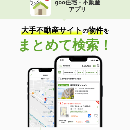
goo住宅・不動産
価 格
5.40万円
アプリ
住 所
佐賀県鳥栖市萱方町
専有面積
20.28m²
間取り
1K
大手不動産サイト
物件
の
を
佐賀県鳥栖市古野町
まとめて検索！
価 格
3万円
住 所
佐賀県鳥栖市古野町
専有面積
19m²
間取り
1K
佐賀県武雄市武雄町大字昭和
価 格
5.10万円
住 所
佐賀県武雄市武雄町大字昭和
専有面積
42.37m²
間取り
1LDK
佐賀県佐賀市兵庫南２丁目