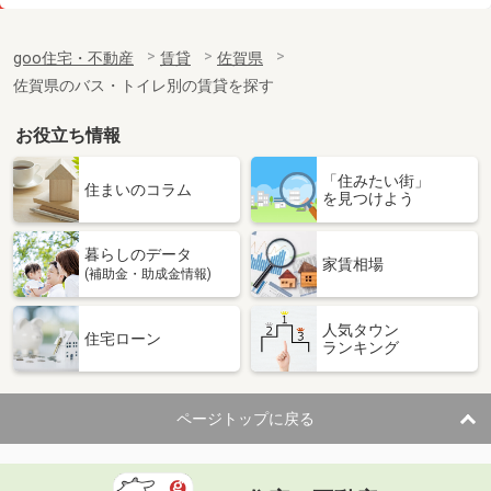
価 格
5万円
住 所
佐賀県伊万里市二里町八谷搦
goo住宅・不動産
賃貸
佐賀県
専有面積
57m²
佐賀県のバス・トイレ別の賃貸を探す
間取り
2LDK
お役立ち情報
佐賀県佐賀市神野東１丁目
「住みたい街」
価 格
4.30万円
住まいのコラム
を見つけよう
住 所
佐賀県佐賀市神野東１丁目
専有面積
24.6m²
暮らしのデータ
間取り
1K
家賃相場
(補助金・助成金情報)
佐賀県武雄市朝日町大字甘久
人気タウン
住宅ローン
ランキング
価 格
8万円
住 所
佐賀県武雄市朝日町大字甘久
専有面積
51.85m²
ページトップに戻る
間取り
1LDK
佐賀県鳥栖市萱方町