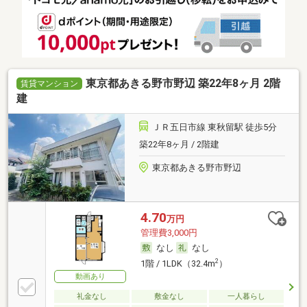
東京都あきる野市野辺 築22年8ヶ月 2階
賃貸マンション
建
ＪＲ五日市線 東秋留駅 徒歩5分
築22年8ヶ月 / 2階建
東京都あきる野市野辺
4.70
万円
管理費3,000円
なし
なし
2
1階 / 1LDK（32.4m
）
動画あり
礼金なし
敷金なし
一人暮らし