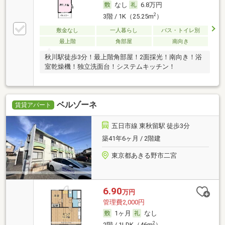
なし
6.8万円
2
3階 / 1K（25.25m
）
敷金なし
一人暮らし
バス・トイレ別
最上階
角部屋
南向き
秋川駅徒歩3分！最上階角部屋！2面採光！南向き！浴
室乾燥機！独立洗面台！システムキッチン！
ベルゾーネ
賃貸アパート
五日市線 東秋留駅 徒歩3分
築41年6ヶ月 / 2階建
東京都あきる野市二宮
6.90
万円
管理費2,000円
1ヶ月
なし
2