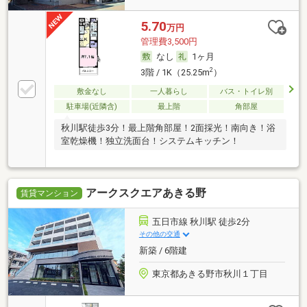
5.70
万円
管理費3,500円
なし
1ヶ月
2
3階 / 1K（25.25m
）
敷金なし
一人暮らし
バス・トイレ別
駐車場(近隣含)
最上階
角部屋
秋川駅徒歩3分！最上階角部屋！2面採光！南向き！浴
室乾燥機！独立洗面台！システムキッチン！
アークスクエアあきる野
賃貸マンション
五日市線 秋川駅 徒歩2分
その他の交通
新築 / 6階建
東京都あきる野市秋川１丁目