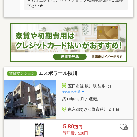
下さい★
エスポワール秋川
賃貸マンション
五日市線 秋川駅 徒歩3分
その他の交通
築17年8ヶ月 / 3階建
東京都あきる野市秋川２丁目
5.80
万円
管理費3,500円