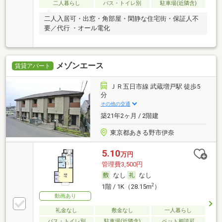
二人暮らし
バス・トイレ別
駐車場(近隣含)
二人入居可・出窓・角部屋・閑静な住宅街・保証人不
要／代行 ・オール電化
メゾンエース
賃貸アパート
ＪＲ五日市線 武蔵増戸駅 徒歩5
分
その他の交通
築21年2ヶ月 / 2階建
東京都あきる野市伊奈
5.10
万円
管理費3,500円
なし
なし
2
1階 / 1K（28.15m
）
動画あり
礼金なし
敷金なし
一人暮らし
バス・トイレ別
駐車場(近隣含)
ペット相談可