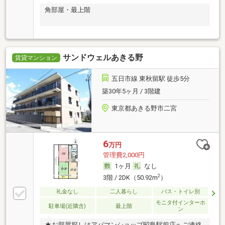
角部屋・最上階
サンドウェルあきる野
賃貸マンション
五日市線 東秋留駅 徒歩5分
築30年5ヶ月 / 3階建
東京都あきる野市二宮
6
万円
管理費2,000円
1ヶ月
なし
2
3階 / 2DK（50.92m
）
礼金なし
二人暮らし
バス・トイレ別
モニタ付インターホ
駐車場(近隣含)
最上階
ン
★お部屋探しはアパマンショップ昭島駅前店へご連絡