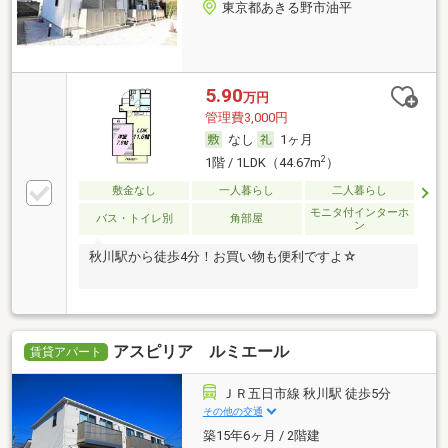
東京都あきる野市油平
5.90
万円
管理費3,000円
なし
1ヶ月
2
1階 / 1LDK（44.67m
）
敷金なし
一人暮らし
二人暮らし
モニタ付インターホ
バス・トイレ別
角部屋
ン
秋川駅から徒歩4分！お買い物も便利ですよ☆
アスピリア ルミエール
賃貸アパート
ＪＲ五日市線 秋川駅 徒歩5分
その他の交通
築15年6ヶ月 / 2階建