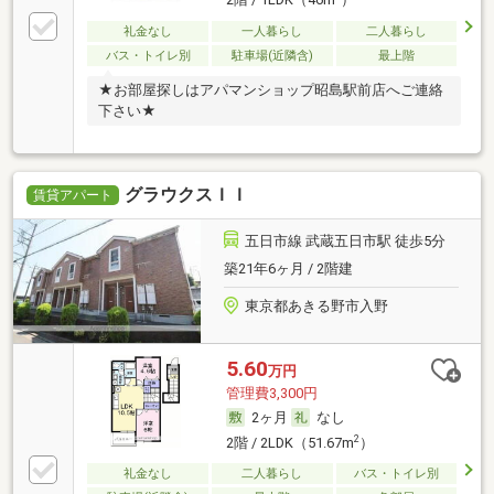
2階 / 1LDK（46m
）
礼金なし
一人暮らし
二人暮らし
バス・トイレ別
駐車場(近隣含)
最上階
★お部屋探しはアパマンショップ昭島駅前店へご連絡
下さい★
グラウクスＩＩ
賃貸アパート
五日市線 武蔵五日市駅 徒歩5分
築21年6ヶ月 / 2階建
東京都あきる野市入野
5.60
万円
管理費3,300円
2ヶ月
なし
2
2階 / 2LDK（51.67m
）
礼金なし
二人暮らし
バス・トイレ別