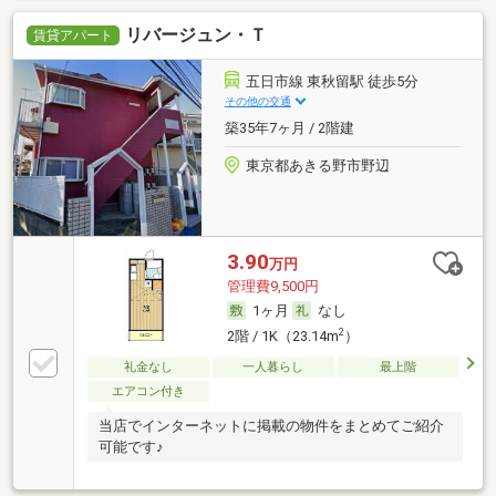
リバージュン・Ｔ
賃貸アパート
五日市線 東秋留駅 徒歩5分
その他の交通
築35年7ヶ月 / 2階建
東京都あきる野市野辺
3.90
万円
管理費9,500円
1ヶ月
なし
2
2階 / 1K（23.14m
）
礼金なし
一人暮らし
最上階
エアコン付き
当店でインターネットに掲載の物件をまとめてご紹介
可能です♪