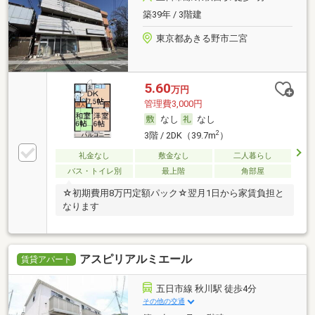
築39年 / 3階建
東京都あきる野市二宮
5.60
万円
管理費3,000円
なし
なし
2
3階 / 2DK（39.7m
）
礼金なし
敷金なし
二人暮らし
バス・トイレ別
最上階
角部屋
☆初期費用8万円定額パック☆翌月1日から家賃負担と
なります
アスピリアルミエール
賃貸アパート
五日市線 秋川駅 徒歩4分
その他の交通