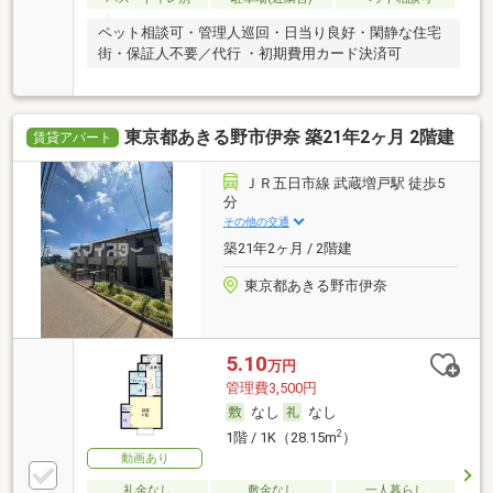
ペット相談可・管理人巡回・日当り良好・閑静な住宅
街・保証人不要／代行 ・初期費用カード決済可
東京都あきる野市伊奈 築21年2ヶ月 2階建
賃貸アパート
ＪＲ五日市線 武蔵増戸駅 徒歩5
分
その他の交通
築21年2ヶ月 / 2階建
東京都あきる野市伊奈
5.10
万円
管理費3,500円
なし
なし
2
1階 / 1K（28.15m
）
動画あり
礼金なし
敷金なし
一人暮らし