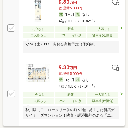
9.80
万円
管理費5,000円
1ヶ月
なし
2
4階 / 1LDK（38.94m
）
礼金なし
新築
一人暮らし
二人暮らし
バス・トイレ別
駐車場(近隣含)
9/28（土）PM 内覧会実施予定（予約制）
9.30
万円
管理費5,000円
1ヶ月
なし
2
4階 / 1LDK（34.04m
）
礼金なし
新築
一人暮らし
二人暮らし
バス・トイレ別
駐車場(近隣含)
秋川駅北口 ロータリー前の好立地に誕生した新築デ
ザイナーズマンション！防臭・調湿機能のある「エコ
カラ