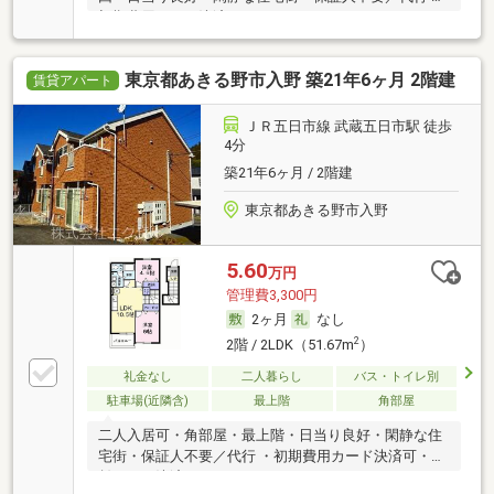
初期費用カード決済可
東京都あきる野市入野 築21年6ヶ月 2階建
賃貸アパート
ＪＲ五日市線 武蔵五日市駅 徒歩
4分
築21年6ヶ月 / 2階建
東京都あきる野市入野
5.60
万円
管理費3,300円
2ヶ月
なし
2
2階 / 2LDK（51.67m
）
礼金なし
二人暮らし
バス・トイレ別
駐車場(近隣含)
最上階
角部屋
二人入居可・角部屋・最上階・日当り良好・閑静な住
宅街・保証人不要／代行 ・初期費用カード決済可・家
賃カード決済可