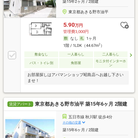
築15年2ヶ月 / 2階建
東京都あきる野市油平
5.90
万円
管理費3,000円
なし
1ヶ月
2
1階 / 1LDK（44.67m
）
敷金なし
一人暮らし
二人暮らし
モニタ付インターホ
バス・トイレ別
角部屋
ン
お部屋探しはアパマンショップ昭島店へお越し下さい
ませ！
東京都あきる野市油平 築15年6ヶ月 2階建
賃貸アパート
五日市線 秋川駅 徒歩4分
その他の交通
築15年6ヶ月 / 2階建