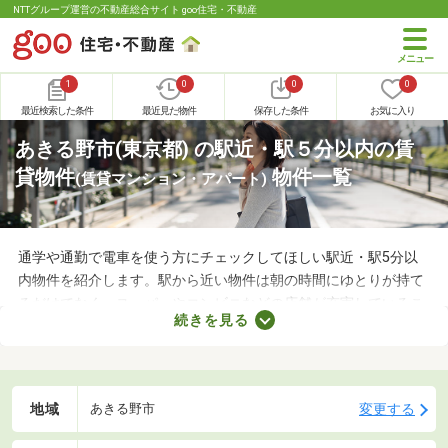
NTTグループ運営の不動産総合サイト goo住宅・不動産
1
0
0
0
最近検索した条件
最近見た物件
保存した条件
お気に入り
あきる野市(東京都) の駅近・駅５分以内の賃
貸物件
物件一覧
(賃貸マンション・アパート)
通学や通勤で電車を使う方にチェックしてほしい駅近・駅5分以
内物件を紹介します。駅から近い物件は朝の時間にゆとりが持て
るだけでなく、スーパーやコンビニなどの店舗が充実しているこ
続きを見る
とも魅力。物件数も多いので、間取りや家賃などから自由に選べ
ます。理想の駅近物件を見つけて、快適な生活をスタートしまし
ょう。
地域
変更する
あきる野市