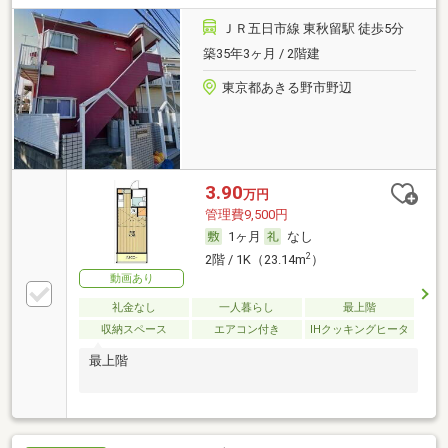
ＪＲ五日市線 東秋留駅 徒歩5分
築35年3ヶ月 / 2階建
東京都あきる野市野辺
3.90
万円
管理費9,500円
1ヶ月
なし
2
2階 / 1K（23.14m
）
動画あり
礼金なし
一人暮らし
最上階
収納スペース
エアコン付き
IHクッキングヒータ
最上階