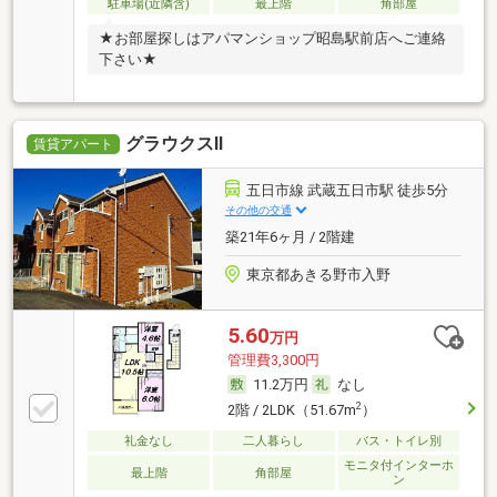
駐車場(近隣含)
最上階
角部屋
★お部屋探しはアパマンショップ昭島駅前店へご連絡
下さい★
グラウクスⅡ
賃貸アパート
五日市線 武蔵五日市駅 徒歩5分
その他の交通
築21年6ヶ月 / 2階建
東京都あきる野市入野
5.60
万円
管理費3,300円
11.2万円
なし
2
2階 / 2LDK（51.67m
）
礼金なし
二人暮らし
バス・トイレ別
モニタ付インターホ
最上階
角部屋
ン