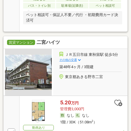
バス・トイレ別
駐車場(近隣含)
ペット相談可
ペット相談可・保証人不要／代行 ・初期費用カード決
済可
二宮ハイツ
賃貸マンション
ＪＲ五日市線 東秋留駅 徒歩5分
その他の交通
築48年4ヶ月 / 3階建
東京都あきる野市二宮
5.20
万円
管理費3,000円
なし
なし
2
1階 / 3DK（51.08m
）
動画あり