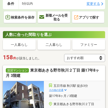
条件
変更する
5分以内
新着メールを受
検索条件を保存
アプリで探す
取る
人数に合った間取りを選ぶ
一人暮らし
二人暮らし
ファミリー
158
件
が該当しました。
東京都あきる野市秋川２丁目 築17年8ヶ
賃貸マンション
月 3階建
五日市線 秋川駅 徒歩3分
その他の交通
築17年8ヶ月 / 3階建
東京都あきる野市秋川２丁目