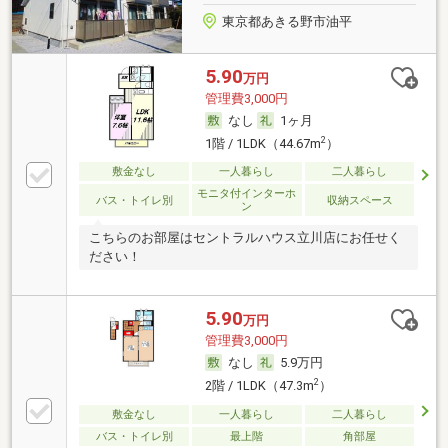
東京都あきる野市油平
5.90
万円
管理費3,000円
なし
1ヶ月
2
1階 / 1LDK（44.67m
）
敷金なし
一人暮らし
二人暮らし
モニタ付インターホ
バス・トイレ別
収納スペース
ン
こちらのお部屋はセントラルハウス立川店にお任せく
ださい！
5.90
万円
管理費3,000円
なし
5.9万円
2
2階 / 1LDK（47.3m
）
敷金なし
一人暮らし
二人暮らし
バス・トイレ別
最上階
角部屋