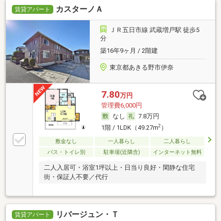
カスターノＡ
賃貸アパート
ＪＲ五日市線 武蔵増戸駅 徒歩5
分
築16年9ヶ月 / 2階建
東京都あきる野市伊奈
7.80
万円
管理費6,000円
なし
7.8万円
2
1階 / 1LDK（49.27m
）
敷金なし
一人暮らし
二人暮らし
バス・トイレ別
駐車場(近隣含)
インターネット無料
二人入居可・浴室1坪以上・日当り良好・閑静な住宅
街・保証人不要／代行
リバージュン・Ｔ
賃貸アパート