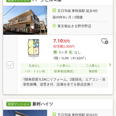
賃貸マンション
五日市線 東秋留駅 徒歩4分
築30年8ヶ月 / 2階建
東京都あきる野市野辺
7.10
万円
管理費2,000円
2ヶ月
なし
2
1階 / 1LDK（41.62m
）
礼金なし
一人暮らし
二人暮らし
バス・トイレ別
駐車場(近隣含)
角部屋
1階角部屋1LDKにリフォーム。2面採光。エアコン・浴
室乾燥機、追焚き付、設備を全てを新品交換！
新村ハイツ
賃貸マンション
五日市線 東秋留駅 徒歩2分