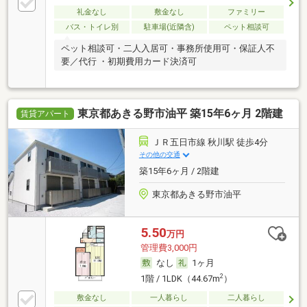
礼金なし
敷金なし
ファミリー
バス・トイレ別
駐車場(近隣含)
ペット相談可
ペット相談可・二人入居可・事務所使用可・保証人不
要／代行 ・初期費用カード決済可
東京都あきる野市油平 築15年6ヶ月 2階建
賃貸アパート
ＪＲ五日市線 秋川駅 徒歩4分
その他の交通
築15年6ヶ月 / 2階建
東京都あきる野市油平
5.50
万円
管理費3,000円
なし
1ヶ月
2
1階 / 1LDK（44.67m
）
敷金なし
一人暮らし
二人暮らし