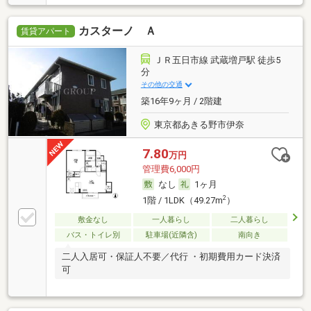
カスターノ Ａ
賃貸アパート
ＪＲ五日市線 武蔵増戸駅 徒歩5
分
その他の交通
築16年9ヶ月 / 2階建
東京都あきる野市伊奈
7.80
万円
管理費6,000円
なし
1ヶ月
2
1階 / 1LDK（49.27m
）
敷金なし
一人暮らし
二人暮らし
バス・トイレ別
駐車場(近隣含)
南向き
二人入居可・保証人不要／代行 ・初期費用カード決済
可