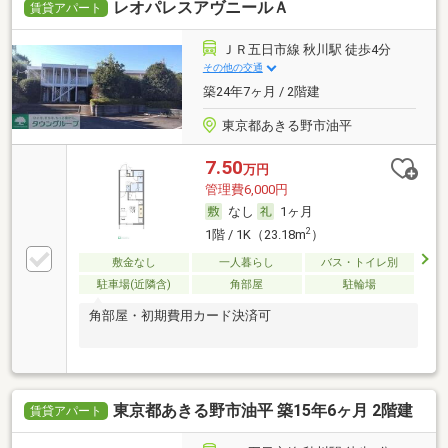
レオパレスアヴニールＡ
賃貸アパート
ＪＲ五日市線 秋川駅 徒歩4分
その他の交通
築24年7ヶ月 / 2階建
東京都あきる野市油平
7.50
万円
管理費6,000円
なし
1ヶ月
2
1階 / 1K（23.18m
）
敷金なし
一人暮らし
バス・トイレ別
駐車場(近隣含)
角部屋
駐輪場
角部屋・初期費用カード決済可
東京都あきる野市油平 築15年6ヶ月 2階建
賃貸アパート