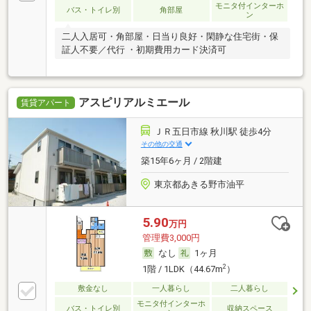
モニタ付インターホ
バス・トイレ別
角部屋
ン
二人入居可・角部屋・日当り良好・閑静な住宅街・保
証人不要／代行 ・初期費用カード決済可
アスピリアルミエール
賃貸アパート
ＪＲ五日市線 秋川駅 徒歩4分
その他の交通
築15年6ヶ月 / 2階建
東京都あきる野市油平
5.90
万円
管理費3,000円
なし
1ヶ月
2
1階 / 1LDK（44.67m
）
敷金なし
一人暮らし
二人暮らし
モニタ付インターホ
バス・トイレ別
収納スペース