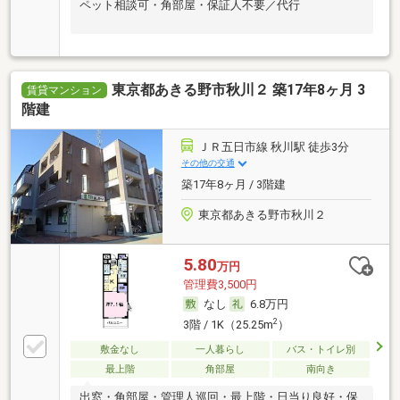
ペット相談可・角部屋・保証人不要／代行
東京都あきる野市秋川２ 築17年8ヶ月 3
賃貸マンション
階建
ＪＲ五日市線 秋川駅 徒歩3分
その他の交通
築17年8ヶ月 / 3階建
東京都あきる野市秋川２
5.80
万円
管理費3,500円
なし
6.8万円
2
3階 / 1K（25.25m
）
敷金なし
一人暮らし
バス・トイレ別
最上階
角部屋
南向き
出窓・角部屋・管理人巡回・最上階・日当り良好・保