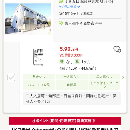
ＪＲ五日市線 秋川駅 徒歩4分
その他の交通
築15年6ヶ月 / 2階建
東京都あきる野市油平
5.90
万円
管理費3,000円
なし
1ヶ月
2
1階 / 1LDK（44.67m
）
敷金なし
一人暮らし
二人暮らし
モニタ付インターホ
バス・トイレ別
角部屋
ン
二人入居可・角部屋・日当り良好・閑静な住宅街・保
証人不要／代行