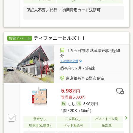
ン
保証人不要／代行 ・初期費用カード決済可
ティファニーヒルズＩＩ
賃貸アパート
ＪＲ五日市線 武蔵増戸駅 徒歩5
分
その他の交通
築46年5ヶ月 / 2階建
東京都あきる野市伊奈
5.98
万円
管理費5,000円
なし
5.98万円
2
1階 / 2DK（36m
）
敷金なし
二人暮らし
バス・トイレ別
駐車場(近隣含)
ペット相談可
角部屋