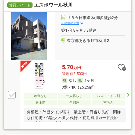
エスポワール秋川
賃貸アパート
ＪＲ五日市線 秋川駅 徒歩2分
その他の交通
築17年8ヶ月 / 3階建
東京都あきる野市秋川２
5.70
万円
管理費3,500円
なし
1ヶ月
2
3階 / 1K（25.25m
）
敷金なし
一人暮らし
バス・トイレ別
最上階
角部屋
南向き
角部屋・外観タイル張り・最上階・日当り良好・閑静
な住宅街・保証人不要／代行 ・初期費用カード決済
可・家賃カード決済可