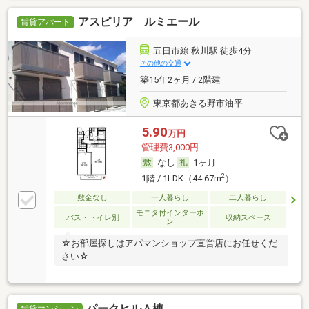
アスピリア ルミエール
賃貸アパート
五日市線 秋川駅 徒歩4分
その他の交通
築15年2ヶ月 / 2階建
東京都あきる野市油平
5.90
万円
管理費3,000円
なし
1ヶ月
2
1階 / 1LDK（44.67m
）
敷金なし
一人暮らし
二人暮らし
モニタ付インターホ
バス・トイレ別
収納スペース
ン
☆お部屋探しはアパマンショップ直営店にお任せくだ
さい☆
パークヒルＡ棟