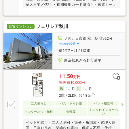
証人不要／代行 ・初期費用カード決済可・家賃カード
決済可
フェリシア秋川
賃貸マンション
ＪＲ五日市線 秋川駅 徒歩2分
その他の交通
築4年7ヶ月 / 3階建
東京都あきる野市油平
11.50
万円
管理費10,000円
1ヶ月
1ヶ月
2
2階 / 2LDK（64.85m
）
二人暮らし
バス・トイレ別
ペット相談可
モニタ付インターホ
インターネット無料
角部屋
ン
ペット相談可・二人入居可・振分・角部屋・管理人巡
回・日当り良好・閑静な住宅街・保証人不要／代行 ・