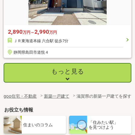
2,890
2,990
万円～
万円
ＪＲ東海道本線 六合駅 徒歩7分
静岡県島田市道悦４
もっと見る
goo住宅・不動産
新築一戸建て
滋賀県の新築一戸建てを探す
お役立ち情報
「住みたい駅」
住まいのコラム
を見つけよう