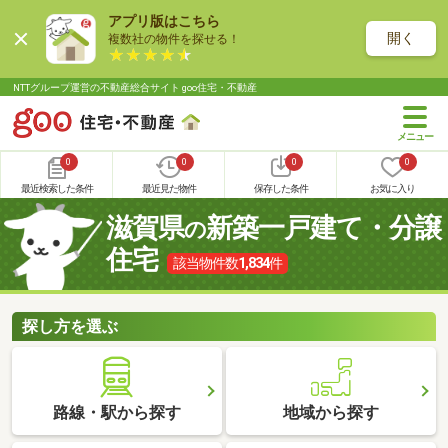
アプリ版はこちら
開く
複数社の物件を探せる！
NTTグループ運営の不動産総合サイト goo住宅・不動産
0
0
0
0
最近検索した条件
最近見た物件
保存した条件
お気に入り
滋賀県
新築一戸建て・分譲
の
住宅
該当物件数
1,834
件
探し方を選ぶ
路線・駅から探す
地域から探す