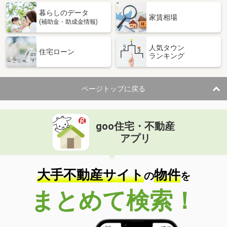
暮らしのデータ
家賃相場
(補助金・助成金情報)
人気タウン
住宅ローン
ランキング
ページトップに戻る
goo住宅・不動産
アプリ
大手不動産サイト
物件
の
を
まとめて検索！