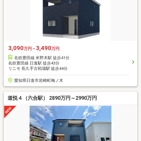
3,090
3,490
万円～
万円
名鉄豊田線 米野木駅 徒歩41分
名鉄豊田線 日進駅 徒歩43分
リニモ 長久手古戦場駅 徒歩44分
愛知県日進市岩崎町梅ノ木
道悦４（六合駅） 2890万円～2990万円