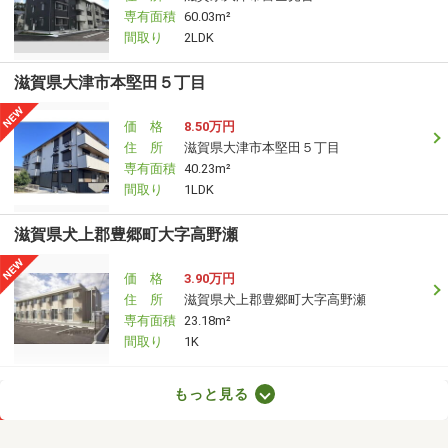
専有面積
60.03m²
間取り
2LDK
滋賀県大津市本堅田５丁目
価 格
8.50万円
住 所
滋賀県大津市本堅田５丁目
専有面積
40.23m²
間取り
1LDK
滋賀県犬上郡豊郷町大字高野瀬
価 格
3.90万円
住 所
滋賀県犬上郡豊郷町大字高野瀬
専有面積
23.18m²
間取り
1K
滋賀県甲賀市水口町新城
もっと見る
価 格
6.60万円