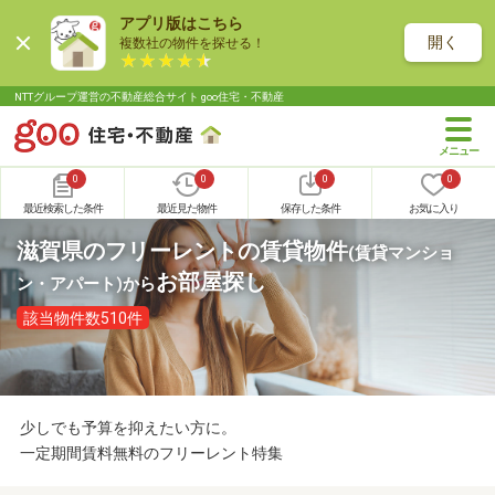
アプリ版はこちら
開く
複数社の物件を探せる！
NTTグループ運営の不動産総合サイト goo住宅・不動産
0
0
0
0
最近検索した条件
最近見た物件
保存した条件
お気に入り
滋賀県のフリーレントの賃貸物件
(賃貸マンショ
お部屋探し
ン・アパート)
から
該当物件数510件
少しでも予算を抑えたい方に。
一定期間賃料無料のフリーレント特集