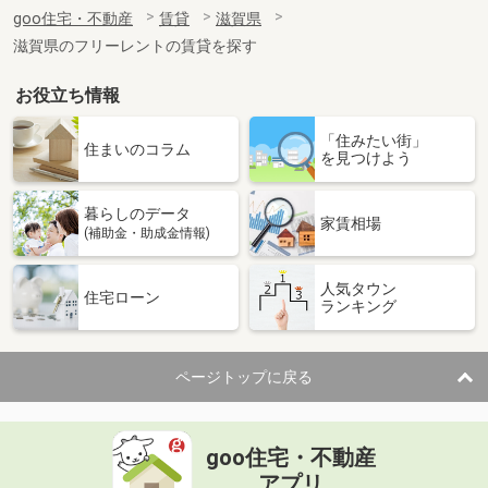
住 所
滋賀県甲賀市水口町新城
goo住宅・不動産
賃貸
滋賀県
専有面積
26.09m²
滋賀県のフリーレントの賃貸を探す
間取り
1K
お役立ち情報
滋賀県甲賀市甲南町寺庄
「住みたい街」
価 格
5.90万円
住まいのコラム
を見つけよう
住 所
滋賀県甲賀市甲南町寺庄
専有面積
57.02m²
暮らしのデータ
間取り
2LDK
家賃相場
(補助金・助成金情報)
滋賀県草津市草津１丁目
人気タウン
住宅ローン
ランキング
価 格
6.90万円
住 所
滋賀県草津市草津１丁目
専有面積
34.76m²
ページトップに戻る
間取り
ワンルーム
滋賀県大津市馬場３
goo住宅・不動産
価 格
6.40万円
アプリ