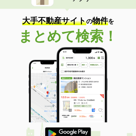
住 所
滋賀県大津市馬場３
専有面積
20.81m²
間取り
1K
大手不動産サイト
物件
の
を
滋賀県長浜市川崎町
まとめて検索！
価 格
6.60万円
住 所
滋賀県長浜市川崎町
専有面積
43.94m²
間取り
1LDK
滋賀県守山市水保町
価 格
6.60万円
住 所
滋賀県守山市水保町
専有面積
50.09m²
間取り
2DK
滋賀県大津市大萱１丁目
価 格
6万円