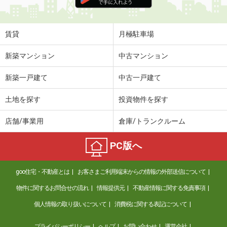
住 所
滋賀県大津市大萱１丁目
専有面積
30.24m²
間取り
1K
賃貸
月極駐車場
滋賀県東近江市沖野４
新築マンション
中古マンション
価 格
6.40万円
新築一戸建て
中古一戸建て
住 所
滋賀県東近江市沖野４
専有面積
52.73m²
土地を探す
投資物件を探す
間取り
2LDK
店舗/事業用
倉庫/トランクルーム
滋賀県近江八幡市土田町
PC版へ
価 格
6.40万円
住 所
滋賀県近江八幡市土田町
goo住宅・不動産とは
お客さまご利用端末からの情報の外部送信について
専有面積
30.73m²
間取り
1K
物件に関するお問合せの流れ
情報提供元
不動産情報に関する免責事項
個人情報の取り扱いについて
消費税に関する表記について
滋賀県大津市苗鹿２
プライバシーポリシー
ヘルプ
お問い合わせ
運営会社