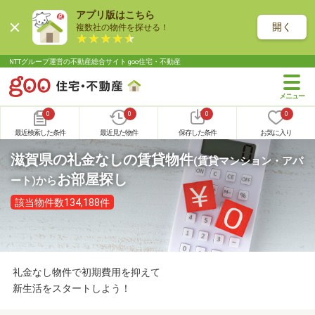
アプリ版はこちら
開く
複数社の物件を探せる！
NTTグループ運営の不動産総合サイト goo住宅・不動産
0
0
0
0
最近検索した条件
最近見た物件
保存した条件
お気に入り
滋賀県の礼金なしの賃貸物件
(賃貸マンション・アパ
お部屋探し
ート)
から
該当物件数134,188件
礼金なし物件で初期費用を抑えて
新生活をスタートしよう！