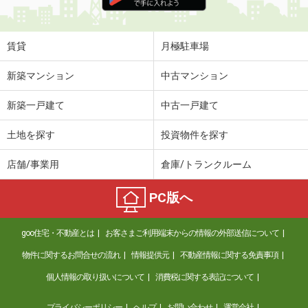
住 所
滋賀県甲賀市甲賀町大原中
専有面積
50.14m²
間取り
1LDK
賃貸
月極駐車場
滋賀県大津市膳所１丁目
新築マンション
中古マンション
価 格
8.90万円
新築一戸建て
中古一戸建て
住 所
滋賀県大津市膳所１丁目
専有面積
45.71m²
土地を探す
投資物件を探す
間取り
1LDK
店舗/事業用
倉庫/トランクルーム
滋賀県大津市中庄１丁目
PC版へ
価 格
2.50万円
住 所
滋賀県大津市中庄１丁目
goo住宅・不動産とは
お客さまご利用端末からの情報の外部送信について
専有面積
18m²
間取り
1K
物件に関するお問合せの流れ
情報提供元
不動産情報に関する免責事項
個人情報の取り扱いについて
消費税に関する表記について
滋賀県栗東市目川
プライバシーポリシー
ヘルプ
お問い合わせ
運営会社