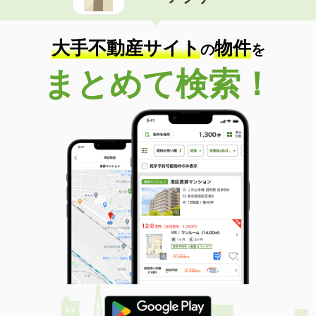
住 所
滋賀県甲賀市水口町名坂
専有面積
39.74m²
間取り
2DK
大手不動産サイト
物件
の
を
滋賀県大津市堅田１丁目
まとめて検索！
価 格
6.20万円
住 所
滋賀県大津市堅田１丁目
専有面積
54.61m²
間取り
2LDK
滋賀県甲賀市甲賀町大原中
価 格
6.85万円
住 所
滋賀県甲賀市甲賀町大原中
専有面積
59.58m²
間取り
2LDK
滋賀県甲賀市甲賀町大原中
価 格
6.05万円