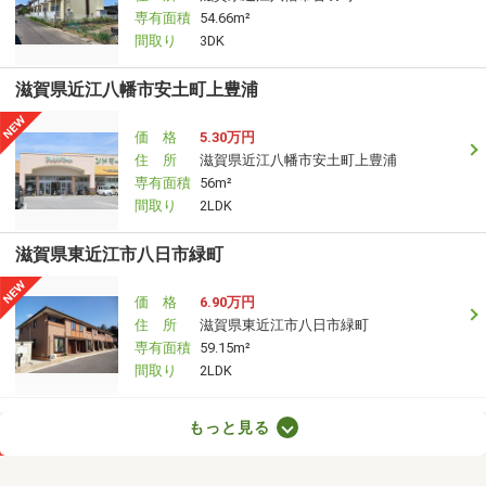
専有面積
54.66m²
間取り
3DK
滋賀県近江八幡市安土町上豊浦
価 格
5.30万円
住 所
滋賀県近江八幡市安土町上豊浦
専有面積
56m²
間取り
2LDK
滋賀県東近江市八日市緑町
価 格
6.90万円
住 所
滋賀県東近江市八日市緑町
専有面積
59.15m²
間取り
2LDK
滋賀県甲賀市水口町八光
もっと見る
価 格
6.60万円