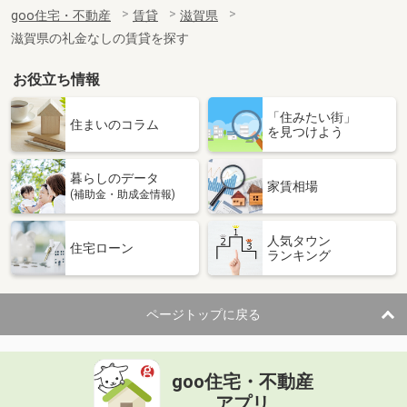
住 所
滋賀県甲賀市水口町八光
goo住宅・不動産
賃貸
滋賀県
専有面積
20.28m²
滋賀県の礼金なしの賃貸を探す
間取り
1K
お役立ち情報
滋賀県近江八幡市鷹飼町
「住みたい街」
価 格
5.70万円
住まいのコラム
を見つけよう
住 所
滋賀県近江八幡市鷹飼町
専有面積
58.34m²
暮らしのデータ
間取り
3DK
家賃相場
(補助金・助成金情報)
滋賀県湖南市三雲
人気タウン
住宅ローン
ランキング
価 格
5.50万円
住 所
滋賀県湖南市三雲
専有面積
51m²
ページトップに戻る
間取り
2LDK
滋賀県甲賀市水口町名坂
goo住宅・不動産
価 格
5.10万円
アプリ