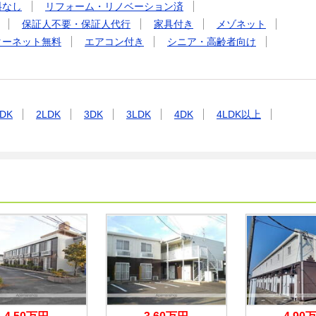
料なし
リフォーム・リノベーション済
保証人不要・保証人代行
家具付き
メゾネット
ターネット無料
エアコン付き
シニア・高齢者向け
DK
2LDK
3DK
3LDK
4DK
4LDK以上