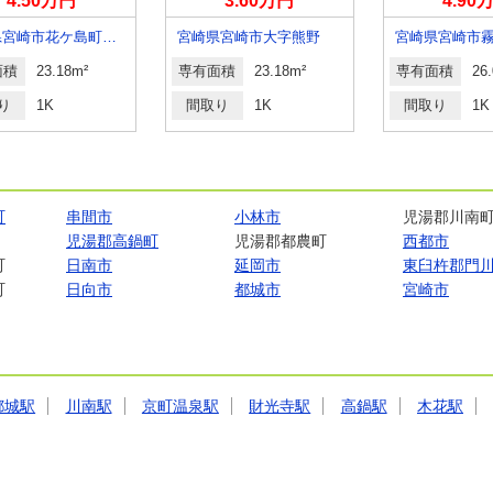
4.50万円
3.60万円
4.90
宮崎県宮崎市花ケ島町笹原
宮崎県宮崎市大字熊野
宮崎県宮崎市
面積
23.18m²
専有面積
23.18m²
専有面積
26
り
1K
間取り
1K
間取り
1K
町
串間市
小林市
児湯郡川南
児湯郡高鍋町
児湯郡都農町
西都市
町
日南市
延岡市
東臼杵郡門
町
日向市
都城市
宮崎市
都城駅
川南駅
京町温泉駅
財光寺駅
高鍋駅
木花駅