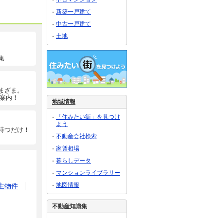
新築一戸建て
中古一戸建て
土地
集
まざま。
ご案内！
地域情報
「住みたい街」を見つけ
よう
待つだけ！
不動産会社検索
家賃相場
暮らしデータ
マンションライブラリー
地図情報
主物件
不動産知識集