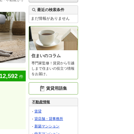
宅・不動産がサ
最近の検索条件
まだ情報がありません
住まいのコラム
専門家監修！賃貸から引越
しまで住まいの役立つ情報
をお届け。
12,592
件
賃貸用語集
不動産情報
賃貸
貸店舗・貸事務所
新築マンション
中古マンション