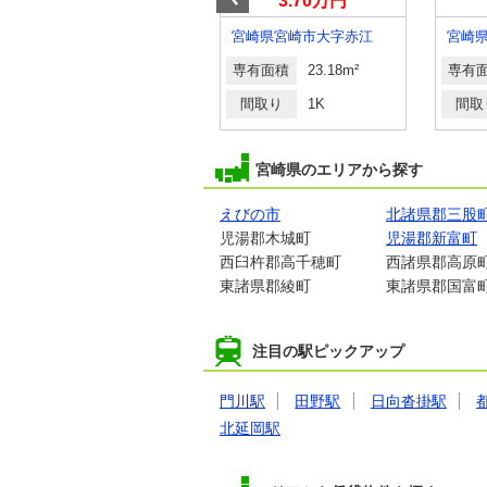
4.60万円
3.70万円
宮崎県宮崎市祇園４
宮崎県宮崎市大字赤江
専有面積
23.18m²
専有面積
23.18m²
専有
間取り
1K
間取り
1K
間取
宮崎県のエリアから探す
えびの市
北諸県郡三股
児湯郡木城町
児湯郡新富町
西臼杵郡高千穂町
西諸県郡高原
東諸県郡綾町
東諸県郡国富
注目の駅ピックアップ
門川駅
田野駅
日向沓掛駅
北延岡駅