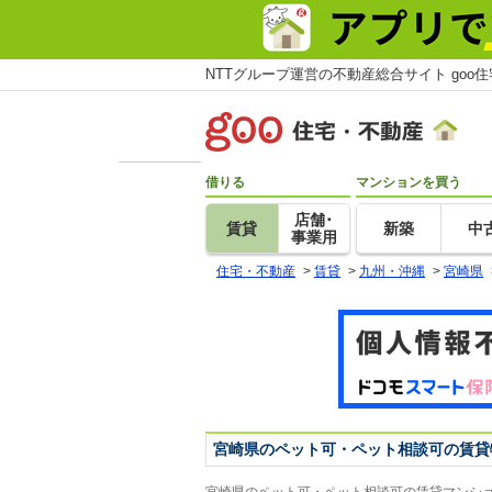
NTTグループ運営の不動産総合サイト goo
借りる
マンションを買う
店舗･
賃貸
新築
中
事業用
住宅・不動産
>
賃貸
>
九州・沖縄
>
宮崎県
宮崎県のペット可・ペット相談可の賃貸