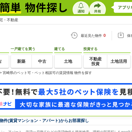
住宅・不動産
0
最近見た物件
保
一戸建てを買う
建てる
投資する
不動産
古
新築
中古
土地
土地活用
投資
>
宮崎県のペット可・ペット相談可の賃貸情報 物件を探す
物件(賃貸マンション・アパート)からお部屋探し