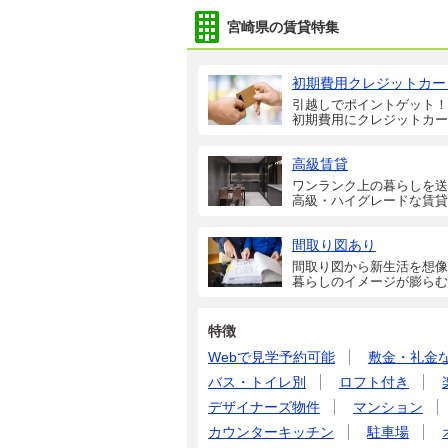
宮崎県の賃貸特集
初期費用クレジットカー
引越しでポイントゲット！
初期費用にクレジットカー
高級賃貸
ワンランク上の暮らしを送
高級・ハイグレードな賃貸
間取り図あり
間取り図から新生活を想像
暮らしのイメージが膨らむ
特徴
Webで見学予約可能
敷金・礼金
バス・トイレ別
ロフト付き
デザイナーズ物件
マンション
カウンターキッチン
駐車場