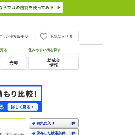
0
0
存した検索条件
お気に入り
売る
住みやすい街を探す
助成金
売却
情報
お気に入り
0件
保存した検索条件
0件