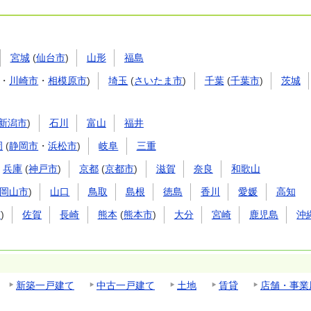
宮城
(
仙台市
)
山形
福島
・
川崎市
・
相模原市
)
埼玉
(
さいたま市
)
千葉
(
千葉市
)
茨城
新潟市
)
石川
富山
福井
岡
(
静岡市
・
浜松市
)
岐阜
三重
兵庫
(
神戸市
)
京都
(
京都市
)
滋賀
奈良
和歌山
岡山市
)
山口
鳥取
島根
徳島
香川
愛媛
高知
市
)
佐賀
長崎
熊本
(
熊本市
)
大分
宮崎
鹿児島
沖
新築一戸建て
中古一戸建て
土地
賃貸
店舗・事業