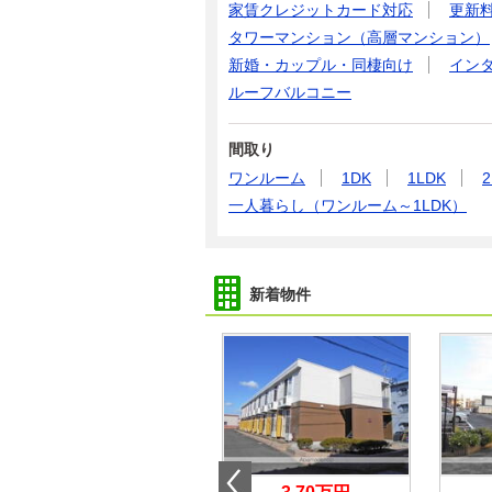
家賃クレジットカード対応
更新
タワーマンション（高層マンション）
新婚・カップル・同棲向け
イン
ルーフバルコニー
間取り
ワンルーム
1DK
1LDK
2
一人暮らし（ワンルーム～1LDK）
新着物件