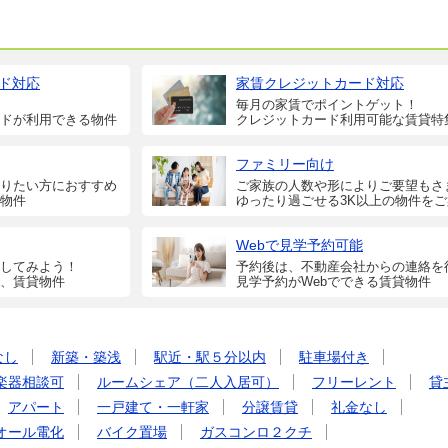
ド対応
家賃クレジットカード対応
毎月の家賃でポイントゲット！
ドが利用できる物件
クレジットカード利用可能な賃貸特
ファミリー向け
りたい方におすすめ
ご家族の人数や形によりご要望もさ
物件
ゆったり過ごせる3K以上の物件を
Webで見学予約可能
してみよう！
予約後は、不動産会社からの連絡を
、賃貸物件
見学予約がWebでできる賃貸物件
なし
新築・築浅
駅近・駅５分以内
駐車場付き
楽器相談可
ルームシェア（二人入居可）
フリーレント
貸
アパート
一戸建て・一軒家
分譲賃貸
礼金なし
オール電化
バイク置場
ガスコンロ２クチ