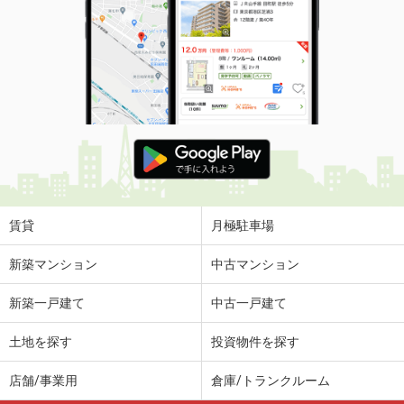
価 格
3.10万円
住 所
岡山県岡山市北区撫川
専有面積
19.87m²
間取り
1K
岡山県岡山市北区今８
価 格
4.40万円
住 所
岡山県岡山市北区今８
専有面積
20.28m²
間取り
1K
賃貸
月極駐車場
岡山県岡山市北区今村
新築マンション
中古マンション
価 格
3.40万円
新築一戸建て
中古一戸建て
住 所
岡山県岡山市北区今村
専有面積
22.37m²
土地を探す
投資物件を探す
間取り
1K
店舗/事業用
倉庫/トランクルーム
岡山県倉敷市大島