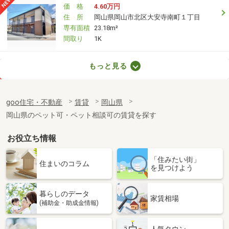
価 格
4.60万円
住 所
岡山県岡山市北区大安寺南町１丁目
専有面積
23.18m²
間取り
1K
岡山県岡山市北区今保
もっと見る
価 格
4.10万円
住 所
岡山県岡山市北区今保
goo住宅・不動産
賃貸
岡山県
専有面積
22.7m²
岡山県のペット可・ペット相談可の賃貸を探す
間取り
1K
お役立ち情報
岡山県岡山市北区大和町１丁目
「住みたい街」
価 格
6.20万円
住まいのコラム
を見つけよう
住 所
岡山県岡山市北区大和町１丁目
専有面積
26.38m²
暮らしのデータ
間取り
1K
家賃相場
(補助金・助成金情報)
岡山県岡山市北区三門東町
人気タウン