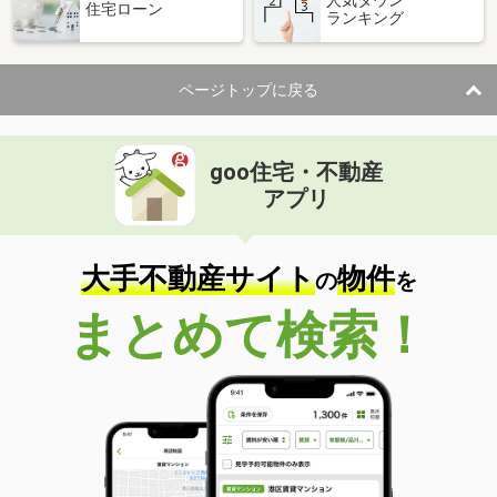
住宅ローン
ランキング
価 格
5.50万円
住 所
岡山県岡山市北区三門東町
専有面積
26.8m²
ページトップに戻る
間取り
1K
岡山県岡山市北区島田本町１丁目
goo住宅・不動産
価 格
4.20万円
アプリ
住 所
岡山県岡山市北区島田本町１丁目
専有面積
21.23m²
間取り
1K
大手不動産サイト
物件
の
を
岡山県岡山市中区八幡
まとめて検索！
価 格
5.20万円
住 所
岡山県岡山市中区八幡
専有面積
42.04m²
間取り
1LDK
岡山県岡山市北区撫川