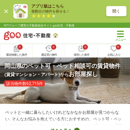
アプリ版はこちら
開く
複数社の物件を探せる！
NTTグループ運営の不動産総合サイト goo住宅・不動産
0
0
0
0
最近検索した条件
最近見た物件
保存した条件
お気に入り
岡山県のペット可・ペット相談可の賃貸物件
お部屋探し
(賃貸マンション・アパート)
から
該当物件数62,715件
ペットと一緒に暮らしたいけれどなかなかお部屋が見つからな
い…そんなお悩みを抱えている方におすすめの、ペット可・ペッ
ト相談可の物件を紹介します。物件のなかには、広々とした間取