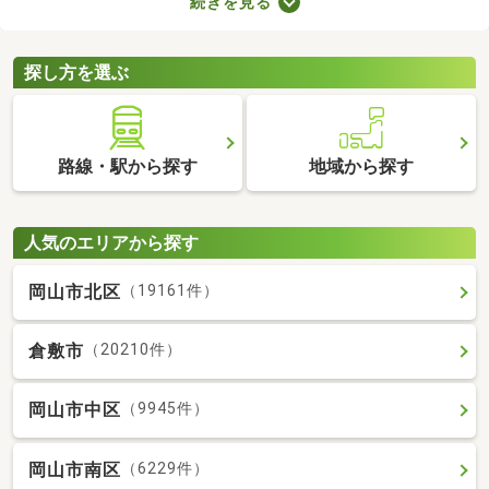
続きを見る
りや新しい設備を備えているお部屋もあります。人とペットが安
心・快適に暮らせる工夫も施されているので、大切な家族と生活
できるお部屋を探してみてくださいね。
探し方を選ぶ
路線・駅から探す
地域から探す
人気のエリアから探す
岡山市北区
（19161件）
倉敷市
（20210件）
岡山市中区
（9945件）
岡山市南区
（6229件）