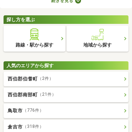
続きを見る
りや新しい設備を備えているお部屋もあります。人とペットが安
心・快適に暮らせる工夫も施されているので、大切な家族と生活
できるお部屋を探してみてくださいね。
探し方を選ぶ
路線・駅から探す
地域から探す
人気のエリアから探す
西伯郡伯耆町
（2件）
西伯郡南部町
（21件）
鳥取市
（776件）
倉吉市
（318件）