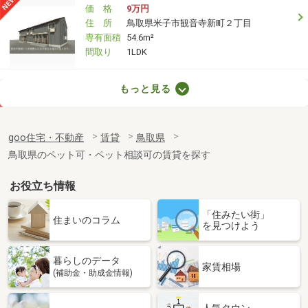
価 格
9万円
住 所
鳥取県米子市観音寺新町２丁目
専有面積
54.6m²
間取り
1LDK
鳥取県鳥取市賀露町北２丁目
もっと見る
価 格
4.10万円
住 所
鳥取県鳥取市賀露町北２丁目
goo住宅・不動産
賃貸
鳥取県
専有面積
23.18m²
鳥取県のペット可・ペット相談可の賃貸を探す
間取り
1K
お役立ち情報
鳥取県倉吉市天神町
「住みたい街」
価 格
4.10万円
住まいのコラム
を見つけよう
住 所
鳥取県倉吉市天神町
専有面積
26.08m²
暮らしのデータ
間取り
1K
家賃相場
(補助金・助成金情報)
鳥取県米子市皆生新田 ３丁目
人気タウン