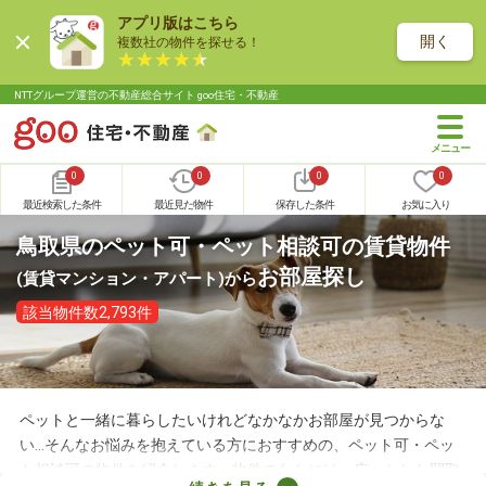
アプリ版はこちら
開く
複数社の物件を探せる！
NTTグループ運営の不動産総合サイト goo住宅・不動産
0
0
0
0
最近検索した条件
最近見た物件
保存した条件
お気に入り
鳥取県のペット可・ペット相談可の賃貸物件
お部屋探し
(賃貸マンション・アパート)
から
該当物件数2,793件
ペットと一緒に暮らしたいけれどなかなかお部屋が見つからな
い…そんなお悩みを抱えている方におすすめの、ペット可・ペッ
ト相談可の物件を紹介します。物件のなかには、広々とした間取