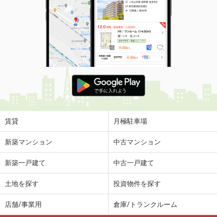
価 格
5.20万円
住 所
鳥取県境港市米川町
専有面積
58.4m²
間取り
2DK
鳥取県倉吉市山根
価 格
4.40万円
住 所
鳥取県倉吉市山根
専有面積
22.35m²
間取り
1K
賃貸
月極駐車場
鳥取県西伯郡日吉津村大字富吉
新築マンション
中古マンション
価 格
4.80万円
新築一戸建て
中古一戸建て
住 所
鳥取県西伯郡日吉津村大字富吉
専有面積
46.5m²
土地を探す
投資物件を探す
間取り
1LDK
店舗/事業用
倉庫/トランクルーム
鳥取県米子市新開 ７丁目