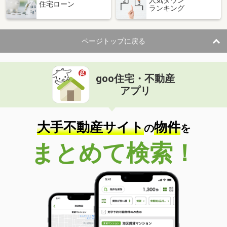
住宅ローン
ランキング
価 格
4.90万円
住 所
鳥取県米子市皆生新田 ３丁目
専有面積
26.08m²
ページトップに戻る
間取り
1K
鳥取県境港市湊町
goo住宅・不動産
価 格
4.90万円
アプリ
住 所
鳥取県境港市湊町
専有面積
43.9m²
間取り
1LDK
大手不動産サイト
物件
の
を
鳥取県鳥取市富安２
まとめて検索！
価 格
3.90万円
住 所
鳥取県鳥取市富安２
専有面積
29.23m²
間取り
1DK
鳥取県境港市米川町