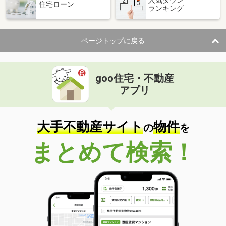
住宅ローン
ランキング
価 格
4.05万円
住 所
栃木県佐野市栃本町
専有面積
51.67m²
ページトップに戻る
間取り
2LDK
栃木県下野市上大領
goo住宅・不動産
価 格
5.10万円
アプリ
住 所
栃木県下野市上大領
専有面積
64.4m²
間取り
2LDK
大手不動産サイト
物件
の
を
栃木県宇都宮市宮原３
まとめて検索！
価 格
5.90万円
住 所
栃木県宇都宮市宮原３
専有面積
43.36m²
間取り
1LDK
栃木県鹿沼市貝島町