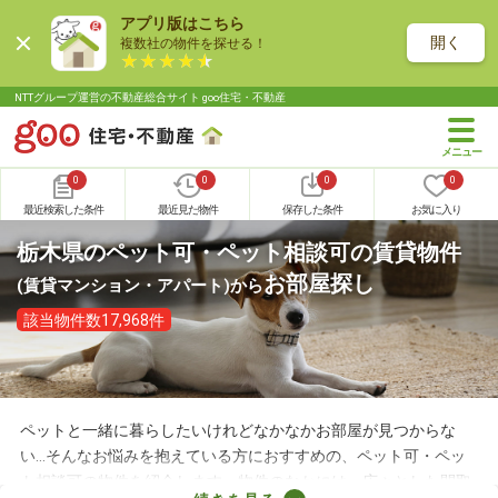
アプリ版はこちら
開く
複数社の物件を探せる！
NTTグループ運営の不動産総合サイト goo住宅・不動産
0
0
0
0
最近検索した条件
最近見た物件
保存した条件
お気に入り
栃木県のペット可・ペット相談可の賃貸物件
お部屋探し
(賃貸マンション・アパート)
から
該当物件数17,968件
ペットと一緒に暮らしたいけれどなかなかお部屋が見つからな
い…そんなお悩みを抱えている方におすすめの、ペット可・ペッ
ト相談可の物件を紹介します。物件のなかには、広々とした間取