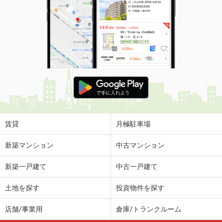
価 格
5.50万円
住 所
栃木県鹿沼市貝島町
専有面積
46.09m²
間取り
1LDK
栃木県宇都宮市針ヶ谷町
価 格
4.50万円
住 所
栃木県宇都宮市針ヶ谷町
専有面積
56.2m²
間取り
2LDK
賃貸
月極駐車場
栃木県下都賀郡壬生町至宝３丁目
新築マンション
中古マンション
価 格
15.20万円
新築一戸建て
中古一戸建て
住 所
栃木県下都賀郡壬生町至宝３丁目
専有面積
73.11m²
土地を探す
投資物件を探す
間取り
1LDK
店舗/事業用
倉庫/トランクルーム
栃木県宇都宮市江曽島１丁目