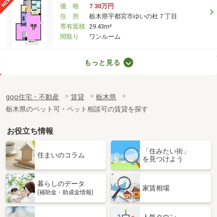
価 格
7.30万円
住 所
栃木県宇都宮市ゆいの杜７丁目
専有面積
29.43m²
間取り
ワンルーム
栃木県足利市朝倉町３
もっと見る
価 格
3.40万円
住 所
栃木県足利市朝倉町３
goo住宅・不動産
賃貸
栃木県
専有面積
20.28m²
栃木県のペット可・ペット相談可の賃貸を探す
間取り
1K
お役立ち情報
栃木県足利市助戸１
「住みたい街」
価 格
3.40万円
住まいのコラム
を見つけよう
住 所
栃木県足利市助戸１
専有面積
23.18m²
暮らしのデータ
間取り
1K
家賃相場
(補助金・助成金情報)
栃木県佐野市栃本町
人気タウン