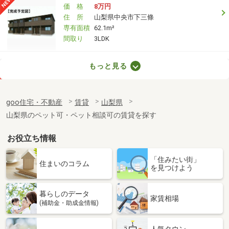
価 格
8万円
住 所
山梨県中央市下三條
専有面積
62.1m²
間取り
3LDK
山梨県甲府市上町
もっと見る
価 格
6.30万円
住 所
山梨県甲府市上町
goo住宅・不動産
賃貸
山梨県
専有面積
55.42m²
山梨県のペット可・ペット相談可の賃貸を探す
間取り
2LDK
お役立ち情報
山梨県南アルプス市小笠原
「住みたい街」
価 格
7.25万円
住まいのコラム
を見つけよう
住 所
山梨県南アルプス市小笠原
専有面積
58.6m²
暮らしのデータ
間取り
2LDK
家賃相場
(補助金・助成金情報)
山梨県甲府市向町
人気タウン