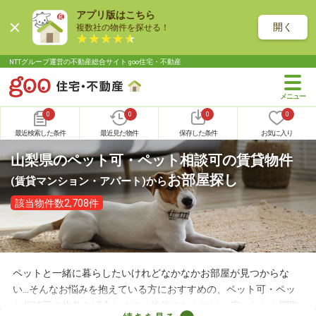
アプリ版はこちら
開く
複数社の物件を探せる！
NTTグループ運営の不動産総合サイト goo住宅・不動産
0
0
0
0
最近検索した条件
最近見た物件
保存した条件
お気に入り
山梨県のペット可・ペット相談可の賃貸物件
お部屋探し
(賃貸マンション・アパート)
から
該当物件数2,708件
ペットと一緒に暮らしたいけれどなかなかお部屋が見つからな
い…そんなお悩みを抱えている方におすすめの、ペット可・ペッ
ト相談可の物件を紹介します。物件のなかには、広々とした間取