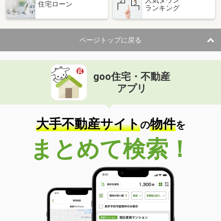
住宅ローン
ランキング
価 格
7万円
住 所
山梨県甲府市向町
専有面積
22.35m²
ページトップに戻る
間取り
1K
山梨県甲府市堀之内町
goo住宅・不動産
価 格
6.30万円
アプリ
住 所
山梨県甲府市堀之内町
専有面積
65.98m²
間取り
3DK
大手不動産サイト
物件
の
を
山梨県甲府市下石田２丁目
まとめて検索！
価 格
10万円
住 所
山梨県甲府市下石田２丁目
専有面積
81.35m²
間取り
4LDK
山梨県甲府市丸の内２丁目