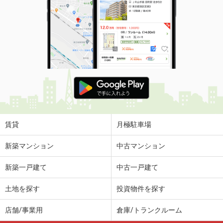
価 格
9万円
住 所
山梨県甲府市丸の内２丁目
専有面積
42.79m²
間取り
1LDK
山梨県甲府市大里町
価 格
12.20万円
住 所
山梨県甲府市大里町
専有面積
100.96m²
間取り
3LDK
賃貸
月極駐車場
山梨県甲府市小瀬町
新築マンション
中古マンション
価 格
5万円
新築一戸建て
中古一戸建て
住 所
山梨県甲府市小瀬町
専有面積
20.28m²
土地を探す
投資物件を探す
間取り
1K
店舗/事業用
倉庫/トランクルーム
山梨県中央市浅利