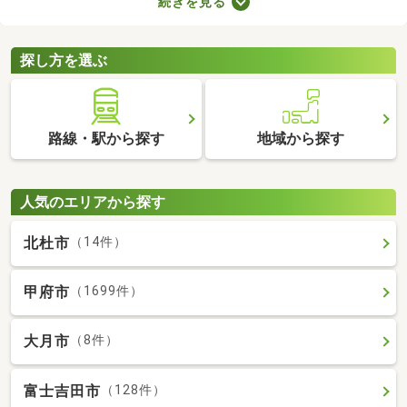
続きを見る
りや新しい設備を備えているお部屋もあります。人とペットが安
心・快適に暮らせる工夫も施されているので、大切な家族と生活
できるお部屋を探してみてくださいね。
探し方を選ぶ
路線・駅から探す
地域から探す
人気のエリアから探す
北杜市
（14件）
甲府市
（1699件）
大月市
（8件）
富士吉田市
（128件）