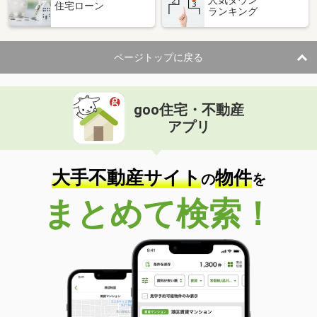
住宅ローン
ランキング
価 格
13.90万円
住 所
東京都日野市豊田２丁目
専有面積
58.5m²
ページトップに戻る
間取り
2LDK
東京都武蔵村山市本町３丁目
goo住宅・不動産
価 格
7.50万円
アプリ
住 所
東京都武蔵村山市本町３丁目
専有面積
58.64m²
間取り
2LDK
大手不動産サイト
物件
の
を
東京都立川市柏町４丁目
まとめて検索！
価 格
6.50万円
住 所
東京都立川市柏町４丁目
専有面積
27.6m²
間取り
1K
東京都調布市上石原３丁目