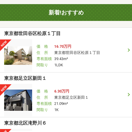
新着!おすすめ
東京都世田谷区松原１丁目
価 格
16.70万円
住 所
東京都世田谷区松原１丁目
専有面積
39.43m²
間取り
1LDK
東京都足立区新田１
価 格
6.30万円
住 所
東京都足立区新田１
専有面積
21.09m²
間取り
1K
東京都北区滝野川６