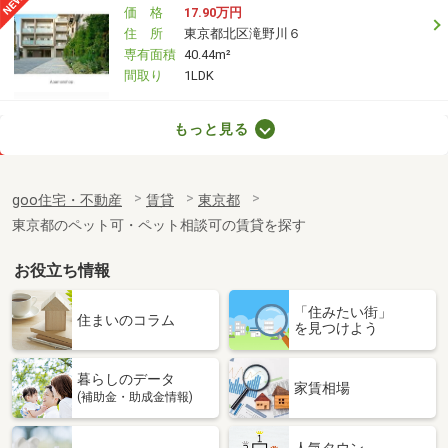
価 格
17.90万円
住 所
東京都北区滝野川６
専有面積
40.44m²
間取り
1LDK
東京都世田谷区砧７
もっと見る
価 格
26万円
住 所
東京都世田谷区砧７
goo住宅・不動産
賃貸
東京都
専有面積
63.59m²
東京都のペット可・ペット相談可の賃貸を探す
間取り
2LDK
お役立ち情報
東京都立川市錦町６
「住みたい街」
価 格
9.20万円
住まいのコラム
を見つけよう
住 所
東京都立川市錦町６
専有面積
19.87m²
暮らしのデータ
間取り
1K
家賃相場
(補助金・助成金情報)
東京都日野市豊田２丁目
人気タウン