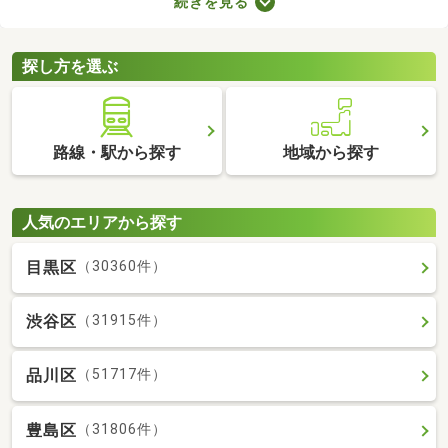
続きを見る
りや新しい設備を備えているお部屋もあります。人とペットが安
心・快適に暮らせる工夫も施されているので、大切な家族と生活
できるお部屋を探してみてくださいね。
探し方を選ぶ
路線・駅から探す
地域から探す
人気のエリアから探す
目黒区
（30360件）
渋谷区
（31915件）
品川区
（51717件）
豊島区
（31806件）