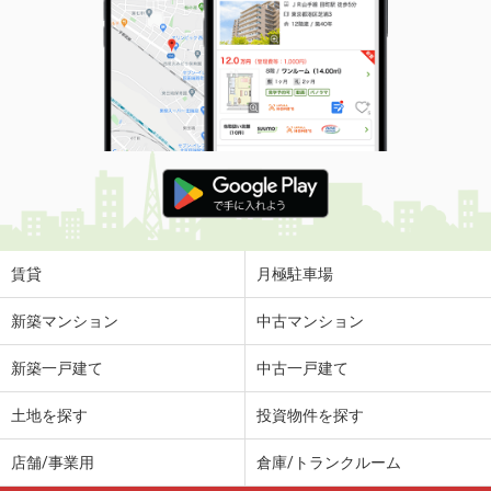
価 格
8.30万円
住 所
東京都調布市上石原３丁目
専有面積
31.32m²
間取り
1K
東京都立川市栄町２丁目
価 格
7.20万円
住 所
東京都立川市栄町２丁目
専有面積
26.08m²
間取り
1K
賃貸
月極駐車場
東京都杉並区大宮１
新築マンション
中古マンション
価 格
23.80万円
新築一戸建て
中古一戸建て
住 所
東京都杉並区大宮１
専有面積
50.4m²
土地を探す
投資物件を探す
間取り
1LDK
店舗/事業用
倉庫/トランクルーム
東京都西東京市向台町４