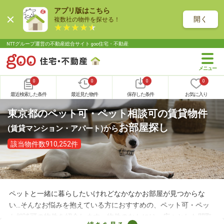
アプリ版はこちら
開く
複数社の物件を探せる！
NTTグループ運営の不動産総合サイト goo住宅・不動産
0
0
0
0
最近検索した条件
最近見た物件
保存した条件
お気に入り
東京都のペット可・ペット相談可の賃貸物件
お部屋探し
(賃貸マンション・アパート)
から
該当物件数910,252件
ペットと一緒に暮らしたいけれどなかなかお部屋が見つからな
い…そんなお悩みを抱えている方におすすめの、ペット可・ペッ
ト相談可の物件を紹介します。物件のなかには、広々とした間取