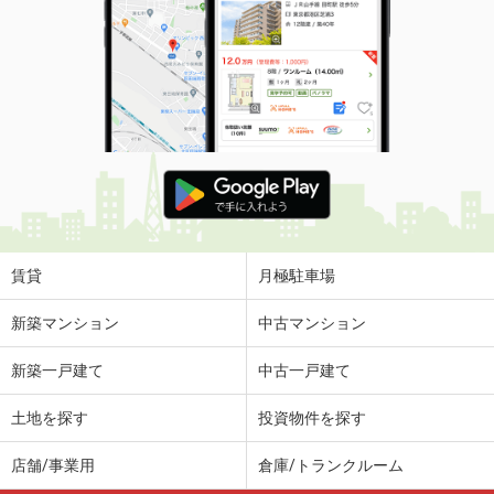
価 格
3.50万円
住 所
北海道網走郡美幌町字東町１丁目
専有面積
49.68m²
間取り
2DK
北海道札幌市豊平区平岸二条８丁目
価 格
5.20万円
住 所
北海道札幌市豊平区平岸二条８丁目
専有面積
36.5m²
間取り
1SLDK
賃貸
月極駐車場
北海道札幌市北区屯田四条３丁目
新築マンション
中古マンション
価 格
5.50万円
新築一戸建て
中古一戸建て
住 所
北海道札幌市北区屯田四条３丁目
専有面積
45m²
土地を探す
投資物件を探す
間取り
2LDK
店舗/事業用
倉庫/トランクルーム
北海道札幌市南区真駒内曙町４丁目