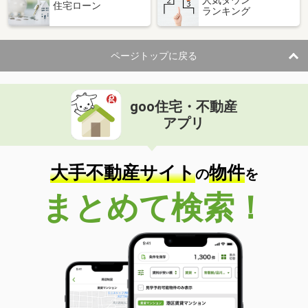
住宅ローン
ランキング
価 格
5.50万円
住 所
北海道函館市五稜郭町
専有面積
23.18m²
ページトップに戻る
間取り
1K
北海道札幌市東区北五十条東６丁目
goo住宅・不動産
価 格
5.40万円
アプリ
住 所
北海道札幌市東区北五十条東６丁目
専有面積
23.18m²
間取り
1K
大手不動産サイト
物件
の
を
北海道北見市美芳町２丁目
まとめて検索！
価 格
3万円
住 所
北海道北見市美芳町２丁目
専有面積
44.62m²
間取り
2LDK
北海道網走郡美幌町字東町１丁目