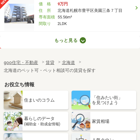
価 格
9万円
住 所
北海道札幌市豊平区美園三条７丁目
専有面積
55.56m²
間取り
2LDK
北海道札幌市中央区南十六条西６
もっと見る
価 格
6.40万円
住 所
北海道札幌市中央区南十六条西６
goo住宅・不動産
賃貸
北海道
専有面積
44.01m²
北海道のペット可・ペット相談可の賃貸を探す
間取り
1LDK
お役立ち情報
北海道函館市亀田町
「住みたい街」
価 格
6.20万円
住まいのコラム
を見つけよう
住 所
北海道函館市亀田町
専有面積
23.18m²
暮らしのデータ
間取り
1K
家賃相場
(補助金・助成金情報)
北海道函館市五稜郭町
人気タウン