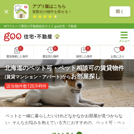
アプリ版はこちら
開く
複数社の物件を探せる！
NTTグループ運営の不動産総合サイト goo住宅・不動産
0
0
0
0
最近検索した条件
最近見た物件
保存した条件
お気に入り
北海道のペット可・ペット相談可の賃貸物件
お部屋探し
(賃貸マンション・アパート)
から
該当物件数120,949件
ペットと一緒に暮らしたいけれどなかなかお部屋が見つからな
い…そんなお悩みを抱えている方におすすめの、ペット可・ペッ
ト相談可の物件を紹介します。物件のなかには、広々とした間取