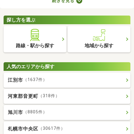
続きを見る
りや新しい設備を備えているお部屋もあります。人とペットが安
心・快適に暮らせる工夫も施されているので、大切な家族と生活
できるお部屋を探してみてくださいね。
探し方を選ぶ
路線・駅から探す
地域から探す
人気のエリアから探す
江別市
（1637件）
河東郡音更町
（318件）
旭川市
（8805件）
札幌市中央区
（30617件）