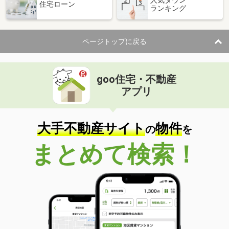
住宅ローン
ランキング
価 格
5.60万円
住 所
福井県福井市みのり４
専有面積
33.4m²
ページトップに戻る
間取り
1LDK
福井県福井市江端町
goo住宅・不動産
価 格
3.60万円
アプリ
住 所
福井県福井市江端町
専有面積
23.18m²
間取り
1K
大手不動産サイト
物件
の
を
福井県福井市文京７
まとめて検索！
価 格
3.50万円
住 所
福井県福井市文京７
専有面積
22.93m²
間取り
1K
福井県福井市江守中２