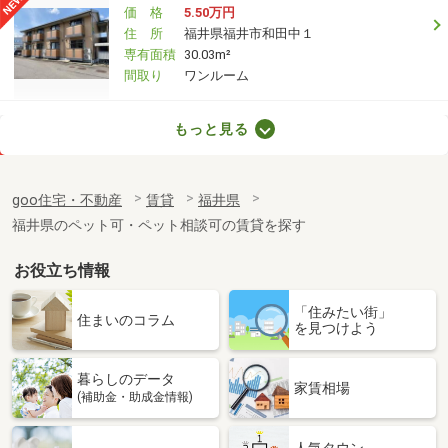
価 格
5.50万円
住 所
福井県福井市和田中１
専有面積
30.03m²
間取り
ワンルーム
福井県福井市江守中２
もっと見る
価 格
7.30万円
住 所
福井県福井市江守中２
goo住宅・不動産
賃貸
福井県
専有面積
41.81m²
福井県のペット可・ペット相談可の賃貸を探す
間取り
1LDK
お役立ち情報
福井県福井市東森田４
「住みたい街」
価 格
5.45万円
住まいのコラム
を見つけよう
住 所
福井県福井市東森田４
専有面積
49.86m²
暮らしのデータ
間取り
2DK
家賃相場
(補助金・助成金情報)
福井県福井市みのり４
人気タウン