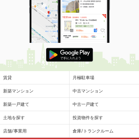
価 格
7.20万円
住 所
福井県福井市江守中２
専有面積
41.81m²
間取り
1LDK
福井県福井市江守中２
価 格
7.40万円
住 所
福井県福井市江守中２
専有面積
41.81m²
間取り
1LDK
賃貸
月極駐車場
福井県福井市江守中２
新築マンション
中古マンション
価 格
7.40万円
新築一戸建て
中古一戸建て
住 所
福井県福井市江守中２
専有面積
41.81m²
土地を探す
投資物件を探す
間取り
1LDK
店舗/事業用
倉庫/トランクルーム
福井県福井市文京４