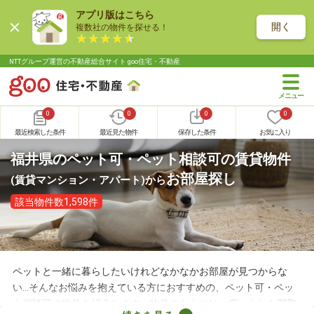
アプリ版はこちら
開く
複数社の物件を探せる！
NTTグループ運営の不動産総合サイト goo住宅・不動産
0
0
0
0
最近検索した条件
最近見た物件
保存した条件
お気に入り
福井県のペット可・ペット相談可の賃貸物件
お部屋探し
(賃貸マンション・アパート)
から
該当物件数1,598件
ペットと一緒に暮らしたいけれどなかなかお部屋が見つからな
い…そんなお悩みを抱えている方におすすめの、ペット可・ペッ
ト相談可の物件を紹介します。物件のなかには、広々とした間取