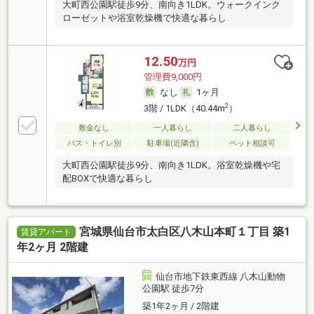
大町西公園駅徒歩9分、南向き1LDK。ウォークインク
ローゼットや浴室乾燥機で快適な暮らし
12.50
万円
管理費9,000円
なし
1ヶ月
2
3階 / 1LDK（40.44m
）
敷金なし
一人暮らし
二人暮らし
バス・トイレ別
駐車場(近隣含)
ペット相談可
大町西公園駅徒歩9分、南向き1LDK。浴室乾燥機や宅
配BOXで快適な暮らし
宮城県仙台市太白区八木山本町１丁目 築1
賃貸アパート
年2ヶ月 2階建
仙台市地下鉄東西線 八木山動物
公園駅 徒歩7分
築1年2ヶ月 / 2階建