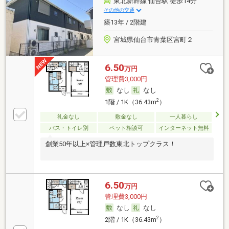
東北新幹線 仙台駅 徒歩14分
その他の交通
築13年 / 2階建
宮城県仙台市青葉区宮町２
6.50
万円
管理費3,000円
なし
なし
2
1階 / 1K（36.43m
）
礼金なし
敷金なし
一人暮らし
バス・トイレ別
ペット相談可
インターネット無料
創業50年以上×管理戸数東北トップクラス！
6.50
万円
管理費3,000円
なし
なし
2
2階 / 1K（36.43m
）