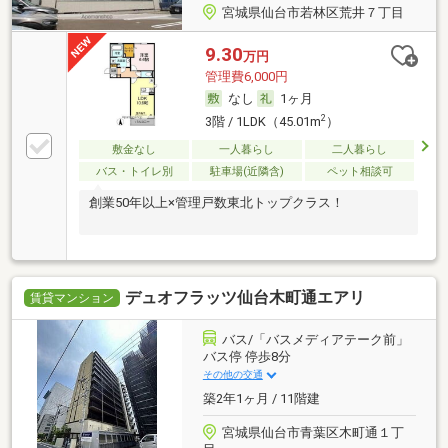
宮城県仙台市若林区荒井７丁目
9.30
万円
管理費6,000円
なし
1ヶ月
2
3階 / 1LDK（45.01m
）
敷金なし
一人暮らし
二人暮らし
バス・トイレ別
駐車場(近隣含)
ペット相談可
創業50年以上×管理戸数東北トップクラス！
デュオフラッツ仙台木町通エアリ
賃貸マンション
バス/「バスメディアテーク前」
バス停 停歩8分
その他の交通
築2年1ヶ月 / 11階建
宮城県仙台市青葉区木町通１丁