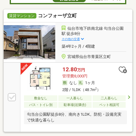
コンフォーザ立町
賃貸マンション
仙台市地下鉄南北線 勾当台公園
駅 徒歩8分
その他の交通
築4年2ヶ月 / 4階建
宮城県仙台市青葉区立町
12.80
万円
管理費8,000円
なし
1ヶ月
2
2階 / 1LDK（48.7m
）
敷金なし
一人暮らし
二人暮らし
バス・トイレ別
駐車場(近隣含)
ペット相談可
勾当台公園駅徒歩8分、南向き1LDK。防犯・設備充実
で快適な暮らし