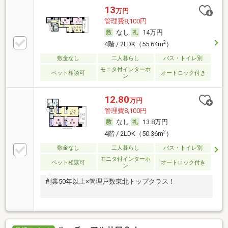
13
万円
管理費8,100円
なし
14万円
2
4階 / 2LDK（55.64m
）
敷金なし
二人暮らし
バス・トイレ別
モニタ付インターホ
ペット相談可
オートロック付き
ン
12.80
万円
管理費8,100円
なし
13.8万円
2
4階 / 2LDK（50.36m
）
敷金なし
二人暮らし
バス・トイレ別
モニタ付インターホ
ペット相談可
オートロック付き
ン
創業50年以上×管理戸数東北トップクラス！