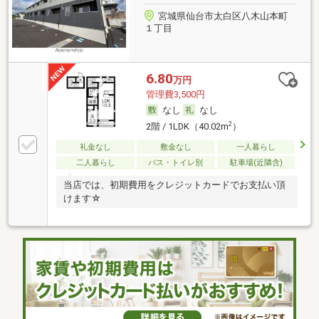
宮城県仙台市太白区八木山本町
１丁目
6.80
万円
管理費3,500円
なし
なし
2
2階 / 1LDK（40.02m
）
礼金なし
敷金なし
一人暮らし
二人暮らし
バス・トイレ別
駐車場(近隣含)
当店では、初期費用をクレジットカードでお支払い頂
けます☆