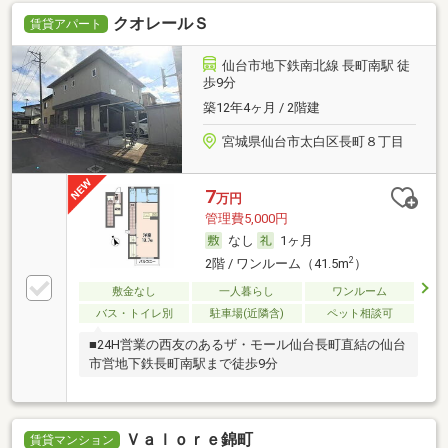
クオレールＳ
賃貸アパート
仙台市地下鉄南北線 長町南駅 徒
歩9分
築12年4ヶ月 / 2階建
宮城県仙台市太白区長町８丁目
7
万円
管理費5,000円
なし
1ヶ月
2
2階 / ワンルーム（41.5m
）
敷金なし
一人暮らし
ワンルーム
バス・トイレ別
駐車場(近隣含)
ペット相談可
■24H営業の西友のあるザ・モール仙台長町直結の仙台
市営地下鉄長町南駅まで徒歩9分
Ｖａｌｏｒｅ錦町
賃貸マンション