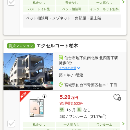
礼金なし
敷金なし
一人暮らし
バス・トイレ別
ペット相談可
インターネット無料
ペット相談可・メゾネット・角部屋・最上階
エクセルコート柏木
賃貸マンション
仙台市地下鉄南北線 北四番丁駅
徒歩8分
その他の交通
築31年 / 3階建
宮城県仙台市青葉区柏木１丁目
5.20
万円
管理費3,500円
1ヶ月
なし
2
2階 / ワンルーム（21.17m
）
礼金なし
一人暮らし
ワンルーム