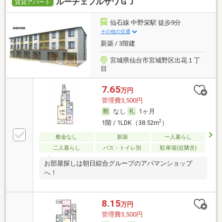
ルーチェフルサワＧＪ
賃貸アパート
仙石線 中野栄駅 徒歩9分
その他の交通
新築 / 3階建
宮城県仙台市宮城野区出花１丁
目
7.65
万円
管理費3,500円
なし
1ヶ月
2
1階 / 1LDK（38.52m
）
敷金なし
新築
一人暮らし
二人暮らし
バス・トイレ別
駐車場(近隣含)
お部屋探しは朝日綜合グループのアパマンショップ
へ！
8.15
万円
管理費3,500円