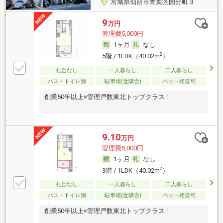
宮城県仙台市青葉区国分町３
9
万円
管理費5,000円
1ヶ月
なし
2
5階 / 1LDK（40.02m
）
礼金なし
一人暮らし
二人暮らし
バス・トイレ別
駐車場(近隣含)
ペット相談可
創業50年以上×管理戸数東北トップクラス！
9.10
万円
管理費5,000円
1ヶ月
なし
2
3階 / 1LDK（40.02m
）
礼金なし
一人暮らし
二人暮らし
バス・トイレ別
駐車場(近隣含)
ペット相談可
創業50年以上×管理戸数東北トップクラス！