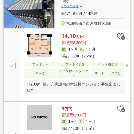
10分
その他の交通
築17年8ヶ月 / 14階建
宮城県仙台市宮城野区車町
14.10
万円
管理費8,500円
1ヶ月
1ヶ月
2
9階 / 3LDK（75m
）
ファミリー
バス・トイレ別
ペット相談可
モニタ付インターホ
南向き
オートロック付き
ン
〜2009年築、充実設備の大規模マンション募集出まし
た〜
9
万円
管理費6,500円
1ヶ月
1ヶ月
2
9階 / 1LDK（42m
）