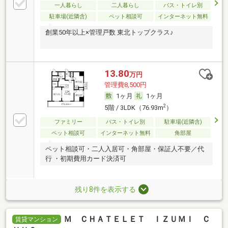
一人暮らし
二人暮らし
バス・トイレ別
駐車場(近隣含)
ペット相談可
インターネット無料
創業50年以上×管理戸数 東北トップクラス♪
13.80
万円
管理費8,500円
1ヶ月
1ヶ月
2
5階 / 3LDK（76.93m
）
ファミリー
バス・トイレ別
駐車場(近隣含)
ペット相談可
インターネット無料
角部屋
ペット相談可・二人入居可・角部屋・保証人不要／代
行 ・初期費用カード決済可
残り8件を表示する
Ｍ ＣＨＡＴＥＬＥＴ ＩＺＵＭＩ Ｃ
賃貸マンション