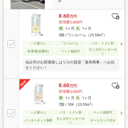
目
8.60
万円
管理費5,000円
1ヶ月
1ヶ月
2
3階 / ワンルーム（25.55m
）
一人暮らし
ワンルーム
バス・トイレ別
モニタ付インターホ
駐車場(近隣含)
ペット相談可
ン
仙台市のお部屋探しはリロの賃貸「進和商事」へお任
せください！
8.60
万円
管理費5,000円
1ヶ月
1ヶ月
2
7階 / 1DK（25.55m
）
一人暮らし
バス・トイレ別
ペット相談可
モニタ付インターホ
インターネット無料
オートロック付き
ン