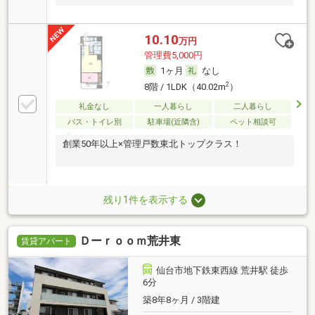
10.10
万円
管理費5,000円
1ヶ月
なし
2
8階 / 1LDK（40.02m
）
礼金なし
一人暮らし
二人暮らし
バス・トイレ別
駐車場(近隣含)
ペット相談可
創業50年以上×管理戸数東北トップクラス！
残り1件を表示する
Ｄーｒｏｏｍ荒井東
賃貸アパート
仙台市地下鉄東西線 荒井駅 徒歩
6分
築8年8ヶ月 / 3階建