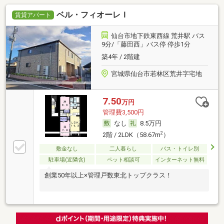
ベル・フィオーレＩ
賃貸アパート
仙台市地下鉄東西線 荒井駅 バス
9分/「藤田西」バス停 停歩1分
築4年 / 2階建
宮城県仙台市若林区荒井字宅地
7.50
万円
管理費3,500円
なし
8.5万円
2
2階 / 2LDK（58.67m
）
敷金なし
二人暮らし
バス・トイレ別
駐車場(近隣含)
ペット相談可
インターネット無料
創業50年以上×管理戸数東北トップクラス！