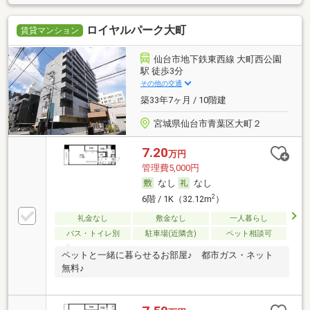
ロイヤルパーク大町
賃貸マンション
仙台市地下鉄東西線 大町西公園
駅 徒歩3分
その他の交通
築33年7ヶ月 / 10階建
宮城県仙台市青葉区大町２
7.20
万円
管理費5,000円
なし
なし
2
6階 / 1K（32.12m
）
礼金なし
敷金なし
一人暮らし
バス・トイレ別
駐車場(近隣含)
ペット相談可
ペットと一緒に暮らせるお部屋♪ 都市ガス・ネット
無料♪