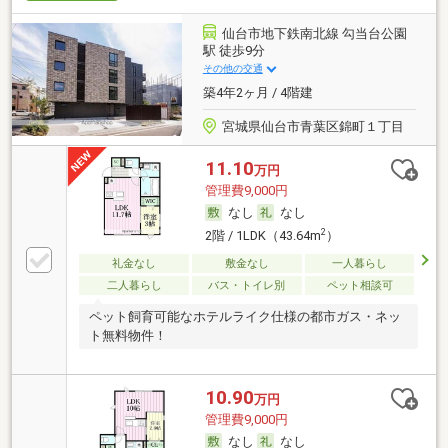
仙台市地下鉄南北線 勾当台公園
駅 徒歩9分
その他の交通
築4年2ヶ月 / 4階建
宮城県仙台市青葉区錦町１丁目
11.10
万円
管理費9,000円
なし
なし
2
2階 / 1LDK（43.64m
）
礼金なし
敷金なし
一人暮らし
二人暮らし
バス・トイレ別
ペット相談可
ペット飼育可能なホテルライク仕様の都市ガス・ネッ
ト無料物件！
10.90
万円
管理費9,000円
なし
なし