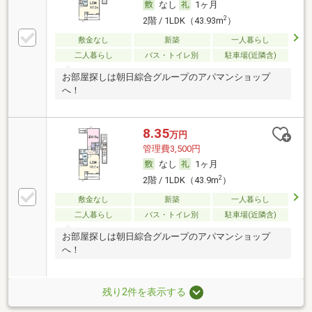
なし
1ヶ月
2
2階 / 1LDK（43.93m
）
敷金なし
新築
一人暮らし
二人暮らし
バス・トイレ別
駐車場(近隣含)
お部屋探しは朝日綜合グループのアパマンショップ
へ！
8.35
万円
管理費3,500円
なし
1ヶ月
2
2階 / 1LDK（43.9m
）
敷金なし
新築
一人暮らし
二人暮らし
バス・トイレ別
駐車場(近隣含)
お部屋探しは朝日綜合グループのアパマンショップ
へ！
残り2件を表示する