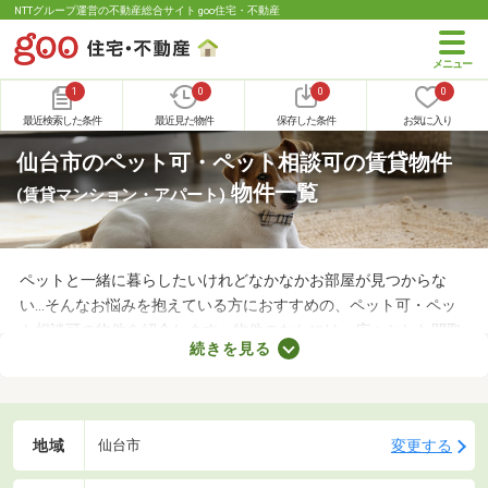
NTTグループ運営の不動産総合サイト goo住宅・不動産
1
0
0
0
最近検索した条件
最近見た物件
保存した条件
お気に入り
仙台市のペット可・ペット相談可の賃貸物件
物件一覧
(賃貸マンション・アパート)
ペットと一緒に暮らしたいけれどなかなかお部屋が見つからな
い…そんなお悩みを抱えている方におすすめの、ペット可・ペッ
ト相談可の物件を紹介します。物件のなかには、広々とした間取
続きを見る
りや新しい設備を備えているお部屋もあります。人とペットが安
心・快適に暮らせる工夫も施されているので、大切な家族と生活
できるお部屋を探してみてくださいね。
地域
変更する
仙台市