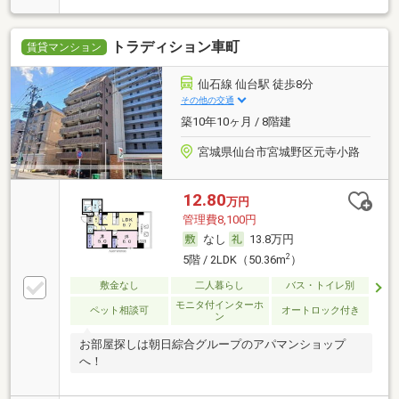
トラディション車町
賃貸マンション
仙石線 仙台駅 徒歩8分
その他の交通
築10年10ヶ月 / 8階建
宮城県仙台市宮城野区元寺小路
12.80
万円
管理費8,100円
なし
13.8万円
2
5階 / 2LDK（50.36m
）
敷金なし
二人暮らし
バス・トイレ別
モニタ付インターホ
ペット相談可
オートロック付き
ン
お部屋探しは朝日綜合グループのアパマンショップ
へ！