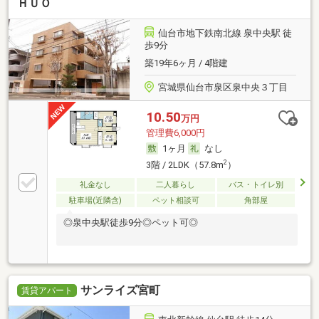
ＨＵＯ
仙台市地下鉄南北線 泉中央駅 徒
歩9分
築19年6ヶ月 / 4階建
宮城県仙台市泉区泉中央３丁目
10.50
万円
管理費6,000円
1ヶ月
なし
2
3階 / 2LDK（57.8m
）
礼金なし
二人暮らし
バス・トイレ別
駐車場(近隣含)
ペット相談可
角部屋
◎泉中央駅徒歩9分◎ペット可◎
サンライズ宮町
賃貸アパート