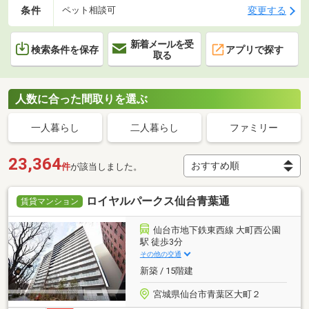
条件
変更する
ペット相談可
新着メールを受
検索条件を保存
アプリで探す
取る
人数に合った間取りを選ぶ
一人暮らし
二人暮らし
ファミリー
23,364
件
が該当しました。
ロイヤルパークス仙台青葉通
賃貸マンション
仙台市地下鉄東西線 大町西公園
駅 徒歩3分
その他の交通
新築 / 15階建
宮城県仙台市青葉区大町２