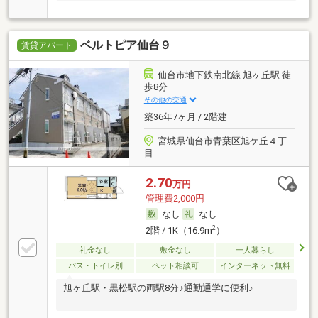
ベルトピア仙台９
賃貸アパート
仙台市地下鉄南北線 旭ヶ丘駅 徒
歩8分
その他の交通
築36年7ヶ月 / 2階建
宮城県仙台市青葉区旭ケ丘４丁
目
2.70
万円
管理費2,000円
なし
なし
2
2階 / 1K（16.9m
）
礼金なし
敷金なし
一人暮らし
バス・トイレ別
ペット相談可
インターネット無料
旭ヶ丘駅・黒松駅の両駅8分♪通勤通学に便利♪