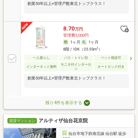
創業50年以上×管理戸数東北トップクラス！
8.70
万円
管理費5,000円
1ヶ月
1ヶ月
2
8階 / 1DK（25.55m
）
一人暮らし
バス・トイレ別
ペット相談可
モニタ付インターホ
インターネット無料
オートロック付き
ン
創業50年以上×管理戸数東北トップクラス！
残り4件を表示する
アルティザ仙台花京院
賃貸マンション
仙台市地下鉄南北線 仙台駅 徒歩