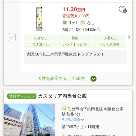
11.30
万円
管理費10,000円
1ヶ月
なし
2
2階 / 1LDK（34.05m
）
礼金なし
新築
一人暮らし
二人暮らし
バス・トイレ別
ペット相談可
創業50年以上×管理戸数東北トップクラス！
10件を表示する（全60件）
カスタリア勾当台公園
賃貸マンション
仙台市地下鉄南北線 勾当台公園
駅 徒歩6分
その他の交通
築19年7ヶ月 / 11階建