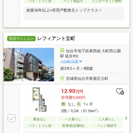
バス・トイレ別
ペット相談可
インターネット無料
創業50年以上×管理戸数東北トップクラス！
レフィアント立町
賃貸マンション
仙台市地下鉄東西線 大町西公園
駅 徒歩9分
その他の交通
築3年2ヶ月 / 4階建
宮城県仙台市青葉区立町
12.90
万円
管理費9,000円
なし
1ヶ月
2
2階 / 1LDK（51.36m
）
敷金なし
一人暮らし
二人暮らし
バス・トイレ別
駐車場(近隣含)
ペット相談可