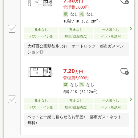
7.50
万円
管理費5,000円
なし
なし
2
10階 / 1K（32.12m
）
礼金なし
敷金なし
一人暮らし
バス・トイレ別
駐車場(近隣含)
ペット相談可
大町西公園駅徒歩3分♪ オートロック・都市ガスマン
ション◎
7.20
万円
管理費5,000円
なし
なし
2
5階 / 1K（32.12m
）
礼金なし
敷金なし
一人暮らし
バス・トイレ別
駐車場(近隣含)
ペット相談可
ペットと一緒に暮らせるお部屋♪ 都市ガス・ネット
無料♪