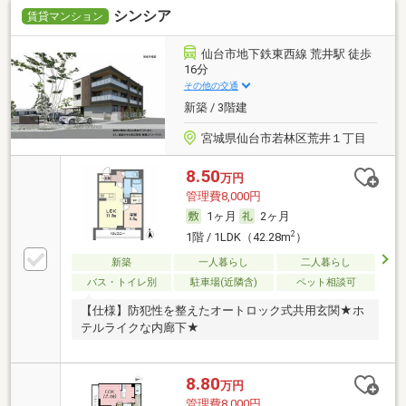
シンシア
賃貸マンション
仙台市地下鉄東西線 荒井駅 徒歩
16分
その他の交通
新築 / 3階建
宮城県仙台市若林区荒井１丁目
8.50
万円
管理費8,000円
1ヶ月
2ヶ月
2
1階 / 1LDK（42.28m
）
新築
一人暮らし
二人暮らし
バス・トイレ別
駐車場(近隣含)
ペット相談可
【仕様】防犯性を整えたオートロック式共用玄関★ホ
テルライクな内廊下★
8.80
万円
管理費8,000円