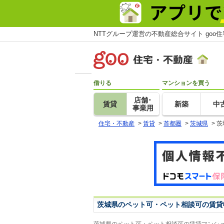
NTTグループ運営の不動産総合サイト goo
借りる
マンションを買う
店舗･
賃貸
新築
中
事業用
住宅・不動産
>
賃貸
>
首都圏
>
茨城県
>
茨
茨城県のペット可・ペット相談可の賃貸