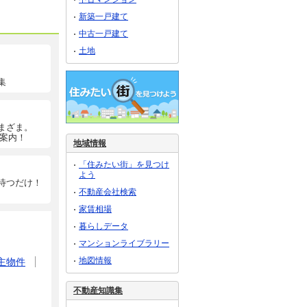
新築一戸建て
中古一戸建て
土地
集
まざま。
ご案内！
地域情報
「住みたい街」を見つけ
よう
待つだけ！
不動産会社検索
家賃相場
暮らしデータ
マンションライブラリー
地図情報
主物件
不動産知識集