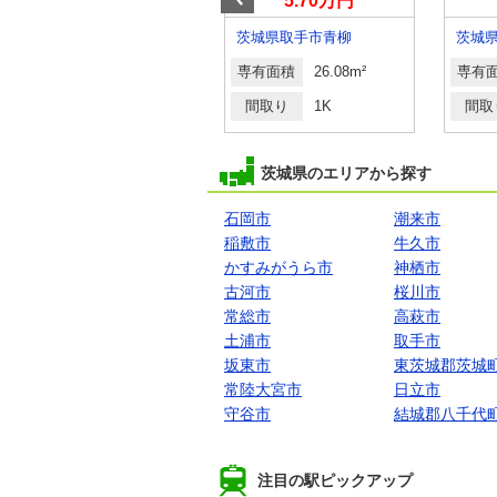
4.80万円
5.70万円
茨城県稲敷郡阿見町大字若栗
茨城県取手市青柳
茨城
専有面積
23.61m²
専有面積
26.08m²
専有
間取り
1K
間取り
1K
間取
茨城県のエリアから探す
石岡市
潮来市
稲敷市
牛久市
かすみがうら市
神栖市
古河市
桜川市
常総市
高萩市
土浦市
取手市
坂東市
東茨城郡茨城
常陸大宮市
日立市
守谷市
結城郡八千代
注目の駅ピックアップ