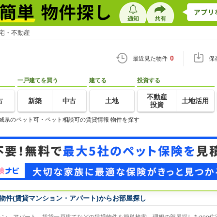
住宅・不動産
0
最近見た物件
保
一戸建てを買う
建てる
投資する
不動産
古
新築
中古
土地
土地活用
投資
城県のペット可・ペット相談可の賃貸情報 物件を探す
物件(賃貸マンション・アパート)からお部屋探し