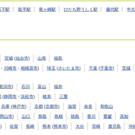
石下駅
取手駅
竜ヶ崎駅
ひたち野うしく駅
藤代駅
牛
宮城
(
仙台市
)
山形
福島
・
川崎市
・
相模原市
)
埼玉
(
さいたま市
)
千葉
(
千葉市
)
茨城
新潟市
)
石川
富山
福井
岡
(
静岡市
・
浜松市
)
岐阜
三重
兵庫
(
神戸市
)
京都
(
京都市
)
滋賀
奈良
和歌山
岡山市
)
山口
鳥取
島根
徳島
香川
愛媛
高知
市
)
佐賀
長崎
熊本
(
熊本市
)
大分
宮崎
鹿児島
沖