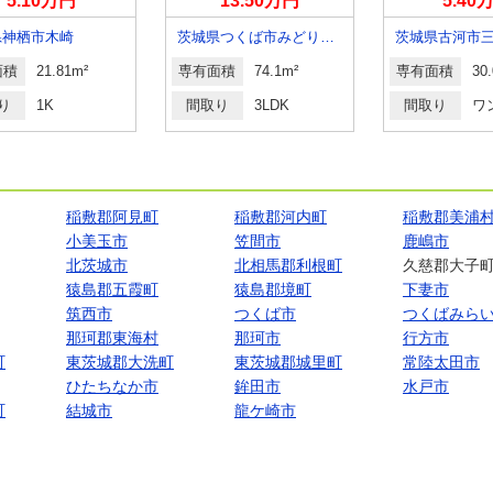
5.10万円
13.50万円
5.40
県神栖市木崎
茨城県つくば市みどりの南
茨城県古河市
面積
21.81m²
専有面積
74.1m²
専有面積
30
り
1K
間取り
3LDK
間取り
ワ
稲敷郡阿見町
稲敷郡河内町
稲敷郡美浦
小美玉市
笠間市
鹿嶋市
北茨城市
北相馬郡利根町
久慈郡大子
猿島郡五霞町
猿島郡境町
下妻市
筑西市
つくば市
つくばみら
那珂郡東海村
那珂市
行方市
町
東茨城郡大洗町
東茨城郡城里町
常陸太田市
ひたちなか市
鉾田市
水戸市
町
結城市
龍ケ崎市