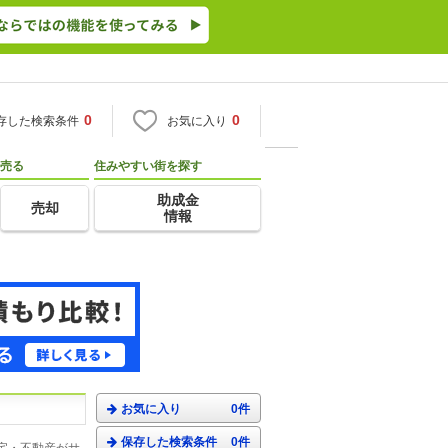
0
0
存した検索条件
お気に入り
売る
住みやすい街を探す
助成金
売却
情報
お気に入り
0件
保存した検索条件
0件