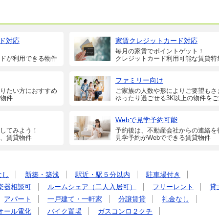
ド対応
家賃クレジットカード対応
毎月の家賃でポイントゲット！
ドが利用できる物件
クレジットカード利用可能な賃貸特
ファミリー向け
りたい方におすすめ
ご家族の人数や形によりご要望もさ
物件
ゆったり過ごせる3K以上の物件を
Webで見学予約可能
してみよう！
予約後は、不動産会社からの連絡を
、賃貸物件
見学予約がWebでできる賃貸物件
なし
新築・築浅
駅近・駅５分以内
駐車場付き
楽器相談可
ルームシェア（二人入居可）
フリーレント
貸
アパート
一戸建て・一軒家
分譲賃貸
礼金なし
オール電化
バイク置場
ガスコンロ２クチ