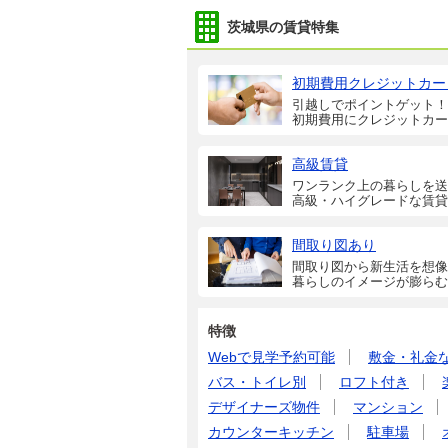
茨城県の賃貸特集
初期費用クレジットカー
引越しでポイントゲット！
初期費用にクレジットカー
高級賃貸
ワンランク上の暮らしを送
高級・ハイグレードな賃貸
間取り図あり
間取り図から新生活を想像
暮らしのイメージが膨らむ
特徴
Webで見学予約可能
敷金・礼金
バス・トイレ別
ロフト付き
デザイナーズ物件
マンション
カウンターキッチン
駐車場