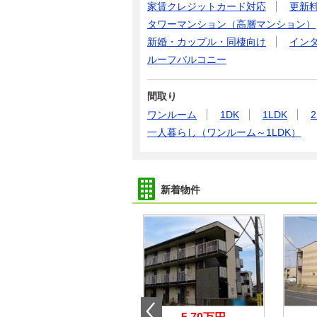
家賃クレジットカード対応
更新
タワーマンション（高層マンション）
新婚・カップル・同棲向け
イン
ルーフバルコニー
間取り
ワンルーム
1DK
1LDK
2
一人暮らし（ワンルーム～1LDK）
新着物件