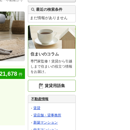
宅・不動産がサ
最近の検索条件
まだ情報がありません
住まいのコラム
専門家監修！賃貸から引越
しまで住まいの役立つ情報
をお届け。
21,678
件
賃貸用語集
不動産情報
賃貸
貸店舗・貸事務所
新築マンション
中古マンション