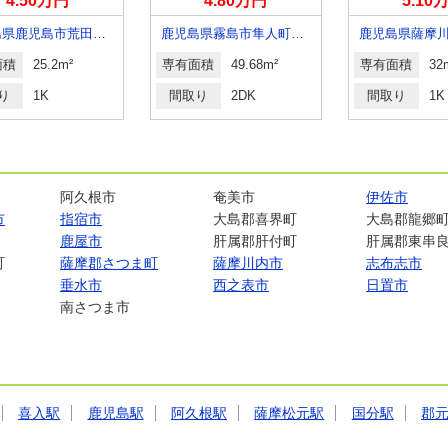
4.50万円
4.80万円
5.10
鹿児島県鹿児島市荒田１丁目
鹿児島県霧島市隼人町松永１
面積
25.2m²
専有面積
49.68m²
専有面積
32
り
1K
間取り
2DK
間取り
1K
阿久根市
奄美市
伊佐市
市
指宿市
大島郡喜界町
大島郡龍郷
鹿屋市
肝属郡肝付町
肝属郡東串
町
薩摩郡さつま町
薩摩川内市
志布志市
垂水市
西之表市
日置市
南さつま市
喜入駅
鹿児島駅
阿久根駅
薩摩松元駅
国分駅
郡