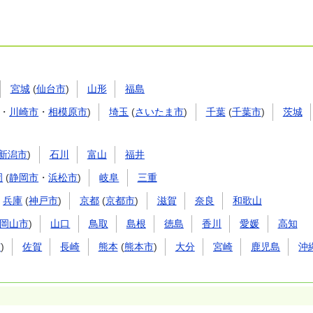
宮城
(
仙台市
)
山形
福島
・
川崎市
・
相模原市
)
埼玉
(
さいたま市
)
千葉
(
千葉市
)
茨城
新潟市
)
石川
富山
福井
岡
(
静岡市
・
浜松市
)
岐阜
三重
兵庫
(
神戸市
)
京都
(
京都市
)
滋賀
奈良
和歌山
岡山市
)
山口
鳥取
島根
徳島
香川
愛媛
高知
市
)
佐賀
長崎
熊本
(
熊本市
)
大分
宮崎
鹿児島
沖