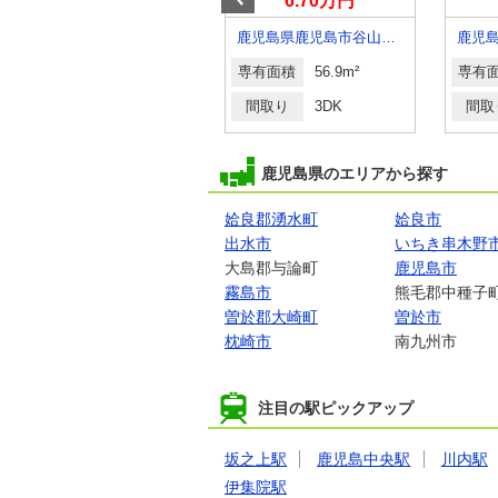
5.75万円
6.70万円
鹿児島県鹿児島市上福元町
鹿児島県鹿児島市谷山中央４丁目
専有面積
53m²
専有面積
56.9m²
専有
間取り
1LDK
間取り
3DK
間取
鹿児島県のエリアから探す
姶良郡湧水町
姶良市
出水市
いちき串木野
大島郡与論町
鹿児島市
霧島市
熊毛郡中種子
曽於郡大崎町
曽於市
枕崎市
南九州市
注目の駅ピックアップ
坂之上駅
鹿児島中央駅
川内駅
伊集院駅