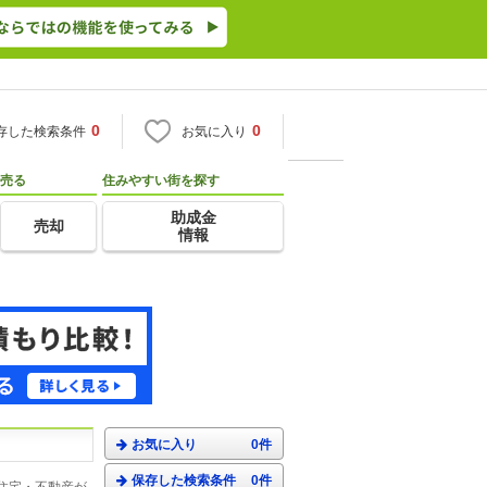
0
0
存した検索条件
お気に入り
売る
住みやすい街を探す
助成金
売却
情報
お気に入り
0件
保存した検索条件
0件