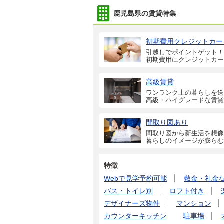
鹿児島県の賃貸特集
初期費用クレジットカー
引越しでポイントゲット！
初期費用にクレジットカー
高級賃貸
ワンランク上の暮らしを送
高級・ハイグレードな賃貸
間取り図あり
間取り図から新生活を想像
暮らしのイメージが膨らむ
特徴
Webで見学予約可能
敷金・礼金
バス・トイレ別
ロフト付き
デザイナーズ物件
マンション
カウンターキッチン
駐車場