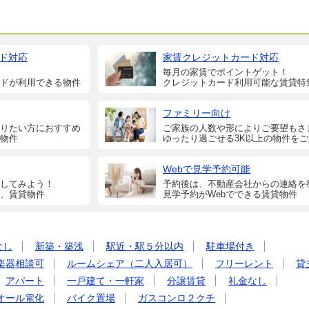
ド対応
家賃クレジットカード対応
毎月の家賃でポイントゲット！
ドが利用できる物件
クレジットカード利用可能な賃貸特
ファミリー向け
りたい方におすすめ
ご家族の人数や形によりご要望もさ
物件
ゆったり過ごせる3K以上の物件を
Webで見学予約可能
してみよう！
予約後は、不動産会社からの連絡を
、賃貸物件
見学予約がWebでできる賃貸物件
なし
新築・築浅
駅近・駅５分以内
駐車場付き
楽器相談可
ルームシェア（二人入居可）
フリーレント
貸
アパート
一戸建て・一軒家
分譲賃貸
礼金なし
オール電化
バイク置場
ガスコンロ２クチ