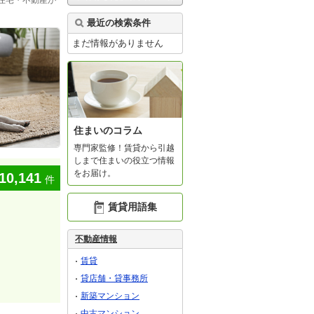
住宅・不動産が
最近の検索条件
まだ情報がありません
住まいのコラム
専門家監修！賃貸から引越
しまで住まいの役立つ情報
をお届け。
10,141
件
賃貸用語集
不動産情報
賃貸
貸店舗・貸事務所
新築マンション
中古マンション