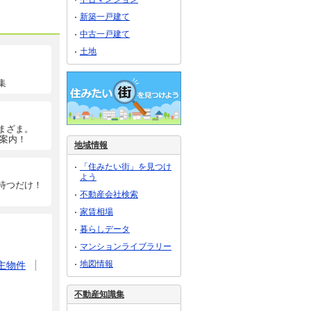
新築一戸建て
中古一戸建て
土地
集
まざま。
ご案内！
地域情報
「住みたい街」を見つけ
よう
待つだけ！
不動産会社検索
家賃相場
暮らしデータ
マンションライブラリー
地図情報
主物件
不動産知識集