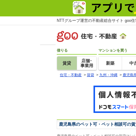
NTTグループ運営の不動産総合サイト goo
借りる
マンションを買う
店舗･
賃貸
新築
中
事業用
住宅・不動産
>
賃貸
>
九州・沖縄
>
鹿児島
鹿児島県のペット可・ペット相談可の賃