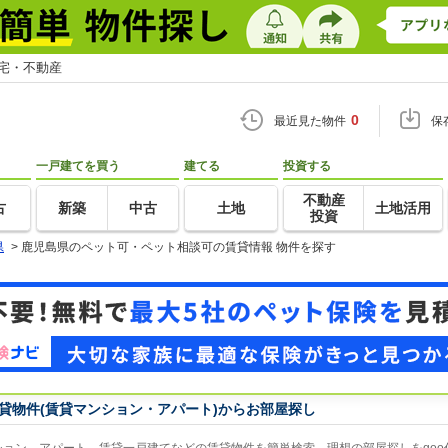
住宅・不動産
0
最近見た物件
保
一戸建てを買う
建てる
投資する
不動産
古
新築
中古
土地
土地活用
投資
県
>
鹿児島県のペット可・ペット相談可の賃貸情報 物件を探す
貸物件(賃貸マンション・アパート)からお部屋探し