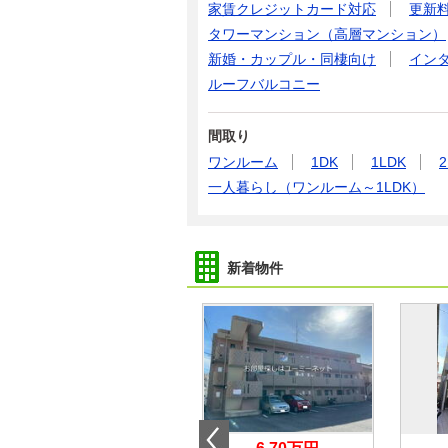
家賃クレジットカード対応
更新
タワーマンション（高層マンション）
新婚・カップル・同棲向け
イン
ルーフバルコニー
間取り
ワンルーム
1DK
1LDK
2
一人暮らし（ワンルーム～1LDK）
新着物件