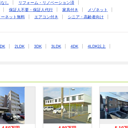
料なし
リフォーム・リノベーション済
保証人不要・保証人代行
家具付き
メゾネット
ターネット無料
エアコン付き
シニア・高齢者向け
DK
2LDK
3DK
3LDK
4DK
4LDK以上