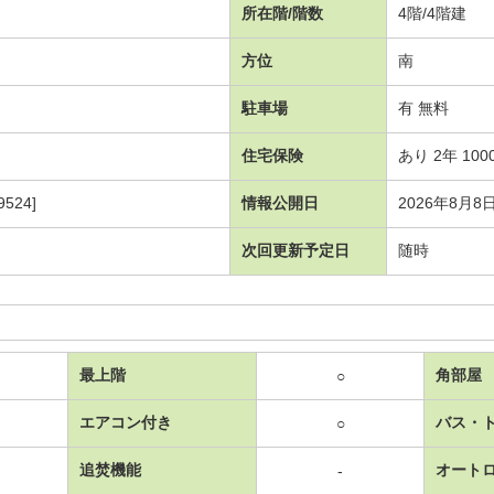
所在階/階数
4階/4階建
方位
南
駐車場
有 無料
住宅保険
あり 2年 100
524]
情報公開日
2026年8月8
次回更新予定日
随時
最上階
角部屋
○
エアコン付き
バス・
○
追焚機能
オート
-