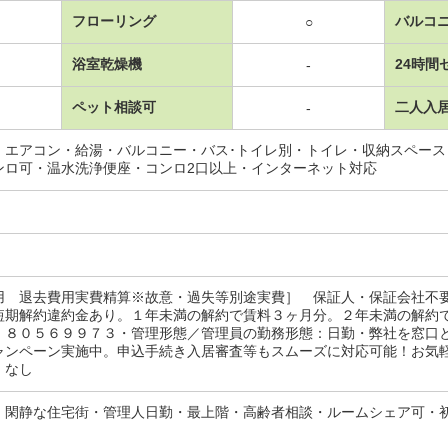
フローリング
バルコ
○
浴室乾燥機
24時間
-
ペット相談可
二人入
-
・エアコン・給湯・バルコニー・バス･トイレ別・トイレ・収納スペー
ンロ可・温水洗浄便座・コンロ2口以上・インターネット対応
用 退去費用実費精算※故意・過失等別途実費］ 保証人・保証会社不
短期解約違約金あり。１年未満の解約で賃料３ヶ月分。２年未満の解約
：８０５６９９７３・管理形態／管理員の勤務形態：日勤・弊社を窓口
ャンペーン実施中。申込手続き入居審査等もスムーズに対応可能！お気
：なし
・閑静な住宅街・管理人日勤・最上階・高齢者相談・ルームシェア可・