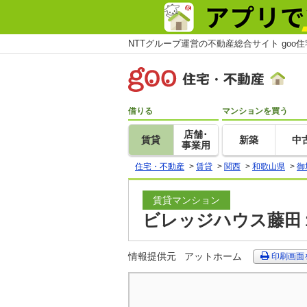
NTTグループ運営の不動産総合サイト goo
借りる
マンションを買う
店舗･
賃貸
新築
中
事業用
住宅・不動産
>
賃貸
>
関西
>
和歌山県
>
御
賃貸マンション
ビレッジハウス藤田１
情報提供元
アットホーム
印刷画面