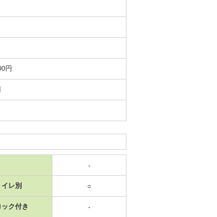
00円
日
-
トイレ別
○
ロック付き
-