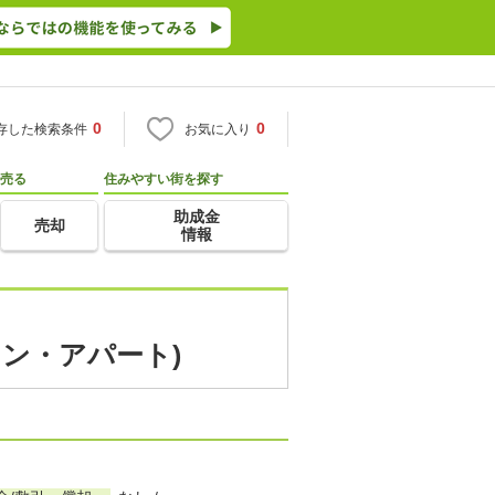
0
0
存した検索条件
お気に入り
売る
住みやすい街を探す
助成金
売却
情報
ョン・アパート)