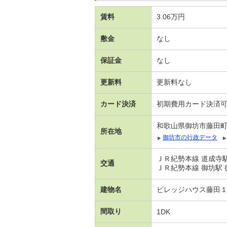
賃料
3.06万円
敷金
なし
保証金
なし
更新料
更新料なし
カード決済
初期費用カード決済
和歌山県御坊市藤田
所在地
御坊市の行政データ
ＪＲ紀勢本線 道成寺駅
交通
ＪＲ紀勢本線 御坊駅 
建物名
ビレッジハウス藤田
間取り
1DK