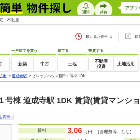
住宅・不動産
1
最近見た物件
保
一戸建てを買う
建てる
投資する
不動産
古
新築
中古
土地
土地活用
投資
坊市
>
道成寺駅
>
ビレッジハウス藤田１号棟 1DK
号棟 道成寺駅 1DK 賃貸(賃貸マンシ
を表示
3.06
賃料
万円 (管理費等：なし)