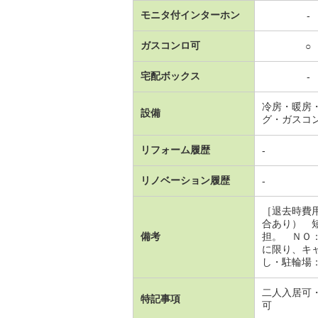
モニタ付インターホン
-
ガスコンロ可
○
宅配ボックス
-
冷房・暖房
設備
グ・ガスコ
リフォーム履歴
-
リノベーション履歴
-
［退去時費
合あり） 
備考
担。 ＮＯ
に限り、キ
し・駐輪場
二人入居可
特記事項
可