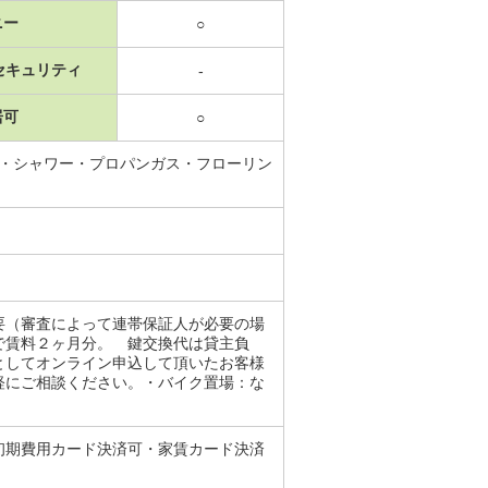
ニー
○
セキュリティ
-
居可
○
ス・シャワー・プロパンガス・フローリン
要（審査によって連帯保証人が必要の場
で賃料２ヶ月分。 鍵交換代は貸主負
としてオンライン申込して頂いたお客様
軽にご相談ください。・バイク置場：な
初期費用カード決済可・家賃カード決済