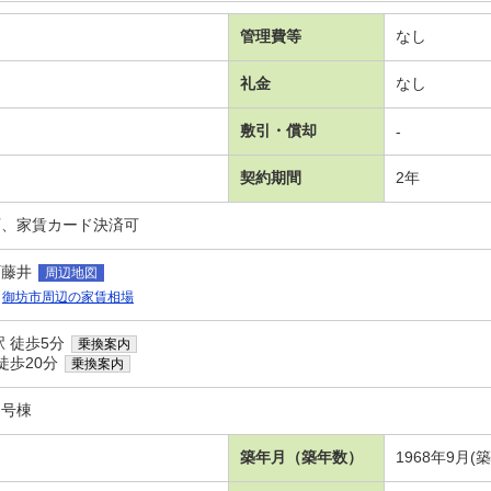
管理費等
なし
礼金
なし
敷引・償却
-
契約期間
2年
可、家賃カード決済可
町藤井
周辺地図
御坊市周辺の家賃相場
 徒歩5分
乗換案内
徒歩20分
乗換案内
１号棟
築年月（築年数）
1968年9月(築