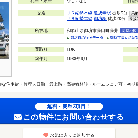
礼金・敷金
なし / なし
保証
交通
ＪＲ紀勢本線
道成寺駅
徒歩5分
乗
ＪＲ紀勢本線
御坊駅
徒歩20分
乗換
所在地
和歌山県御坊市藤田町藤井
周辺地図
御坊市の行政データ
御坊市周辺の家
間取り
1DK
築年月
1968年9月
静な住宅街・管理人日勤・最上階・高齢者相談・ルームシェア可・初期
無料・簡単2項目！
この物件にお問い合わせする
お気に入りに追加する