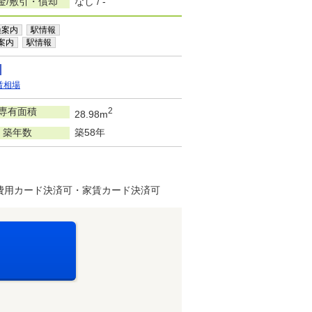
金/敷引・償却
なし / -
換案内
駅情報
案内
駅情報
賃相場
専有面積
2
28.98m
築年数
築58年
費用カード決済可・家賃カード決済可