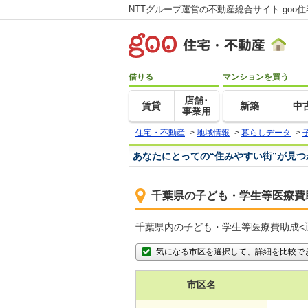
NTTグループ運営の不動産総合サイト goo
借りる
マンションを買う
店舗･
賃貸
新築
中
事業用
住宅・不動産
>
地域情報
>
暮らしデータ
>
あなたにとっての“住みやすい街”が見
千葉県の子ども・学生等医療費
千葉県内の子ども・学生等医療費助成<
気になる市区を選択して、詳細を比較で
市区名