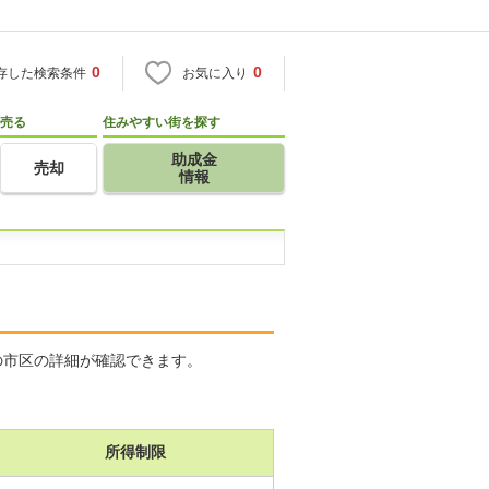
0
0
存した検索条件
お気に入り
売る
住みやすい街を探す
助成金
売却
情報
の市区の詳細が確認できます。
所得制限