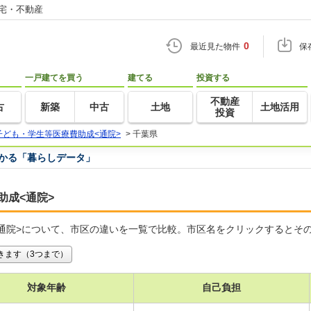
住宅・不動産
0
最近見た物件
保
一戸建てを買う
建てる
投資する
不動産
古
新築
中古
土地
土地活用
投資
子ども・学生等医療費助成<通院>
>
千葉県
つかる「暮らしデータ」
助成<通院>
通院>について、市区の違いを一覧で比較。市区名をクリックするとそ
きます（3つまで）
対象年齢
自己負担