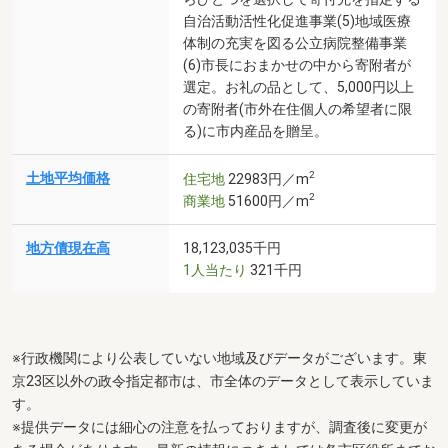
自治活動活性化促進事業(5)地域医療
体制の充実を図る公立病院整備事業
(6)市長におまかせの中から寄附者が
選定。お礼の品として、5,000円以上
の寄附者(市外在住個人の希望者に限
る)に市内産品を贈呈。
2
土地平均価格
住宅地
22983円／m
2
商業地
51600円／m
地方債現在高
18,123,035千円
1人当たり
321千円
※行政機関により公表していない地域及びデータがございます。東
京23区以外の政令指定都市は、市全体のデータとして表示していま
す。
※提供データには細心の注意を払っておりますが、調査後に変更が