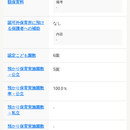
額保育料
備考
-
認可外保育所に預け
なし
る保護者への補助
内容
-
認定こども園数
6園
預かり保育実施園数
5園
－公立
預かり保育実施園数
100.0％
率－公立
預かり保育実施園数
-
－私立
預かり保育実施園数
-