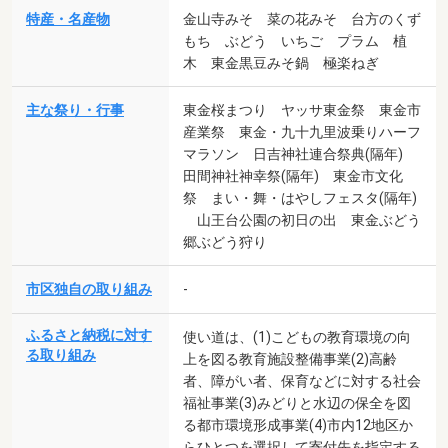
特産・名産物
金山寺みそ 菜の花みそ 台方のくず
もち ぶどう いちご プラム 植
木 東金黒豆みそ鍋 極楽ねぎ
主な祭り・行事
東金桜まつり ヤッサ東金祭 東金市
産業祭 東金・九十九里波乗りハーフ
マラソン 日吉神社連合祭典(隔年)
田間神社神幸祭(隔年) 東金市文化
祭 まい・舞・はやしフェスタ(隔年)
山王台公園の初日の出 東金ぶどう
郷ぶどう狩り
市区独自の取り組み
-
ふるさと納税に対す
使い道は、(1)こどもの教育環境の向
る取り組み
上を図る教育施設整備事業(2)高齢
者、障がい者、保育などに対する社会
福祉事業(3)みどりと水辺の保全を図
る都市環境形成事業(4)市内12地区か
らひとつを選択して寄付先を指定する