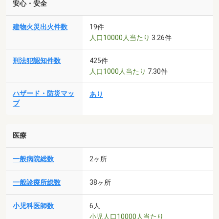
安心・安全
建物火災出火件数
19件
人口10000人当たり
3.26件
刑法犯認知件数
425件
人口1000人当たり
7.30件
ハザード・防災マッ
あり
プ
医療
一般病院総数
2ヶ所
一般診療所総数
38ヶ所
小児科医師数
6人
小児人口10000人当たり