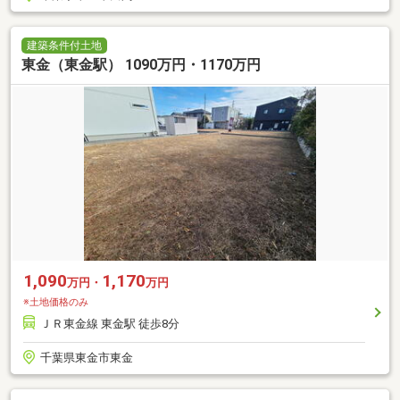
建築条件付土地
東金（東金駅） 1090万円・1170万円
1,090
1,170
万円・
万円
※土地価格のみ
ＪＲ東金線 東金駅 徒歩8分
千葉県東金市東金