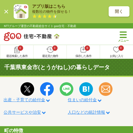
アプリ版はこちら
開く
複数社の物件を探せる！
NTTグループ運営の不動産総合サイト goo住宅・不動産
0
0
0
0
最近検索した条件
最近見た物件
保存した条件
お気に入り
千葉県東金市(とうがねし)の暮らしデータ
出産・子育ての給付金
住まいの給付金
公共サービスや治安
人口などの統計情報
町の特徴