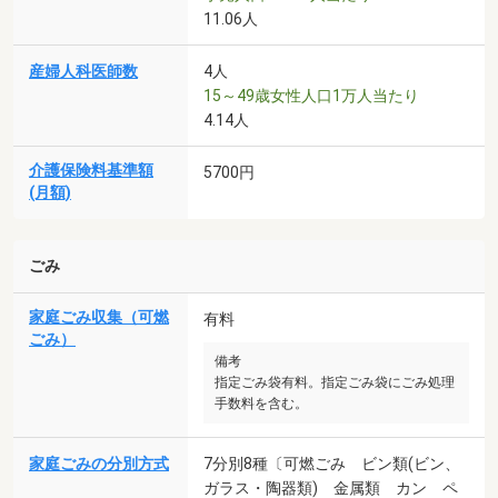
11.06人
産婦人科医師数
4人
15～49歳女性人口1万人当たり
4.14人
介護保険料基準額
5700円
(月額)
ごみ
家庭ごみ収集（可燃
有料
ごみ）
備考
指定ごみ袋有料。指定ごみ袋にごみ処理
手数料を含む。
家庭ごみの分別方式
7分別8種〔可燃ごみ ビン類(ビン、
ガラス・陶器類) 金属類 カン ペ