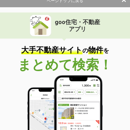
ページトップに戻る
goo住宅・不動産
アプリ
大手不動産サイト
物件
の
を
まとめて検索！