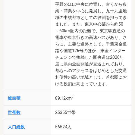
平野のほぼ中央に位置し、古くから農
業・商業を中心に発展し、九十九里地
域の中核都市としての役割を担ってき
ました。また、東京中心部から約50
～60km圏内の距離で、東京駅直通の
電車や東京行きの高速バスがあり、さ
らに、主要な道路として、千葉東金道
路や国道126号のほか、東金インター
チェンジで接続した圏央道は2026年
度に県内全面開通が見込まれており、
都心へのアクセスをはじめとした交通
利便性の高い地域として、首都圏にお
ける役割は高まっています。
2
総面積
89.12km
世帯数
25355世帯
人口総数
56524人