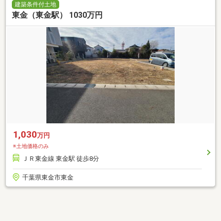
建築条件付土地
東金（東金駅） 1030万円
1,030
万円
※土地価格のみ
ＪＲ東金線 東金駅 徒歩8分
千葉県東金市東金