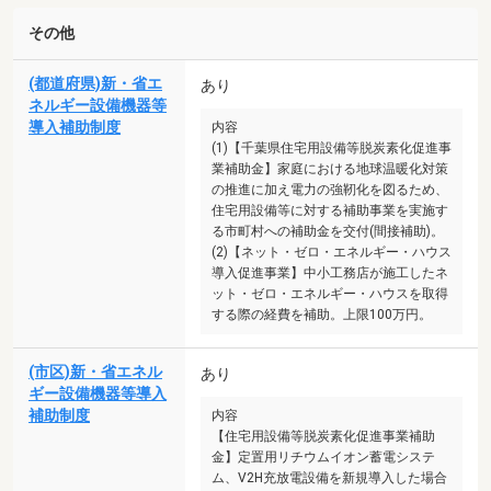
その他
(都道府県)新・省エ
あり
ネルギー設備機器等
導入補助制度
内容
(1)【千葉県住宅用設備等脱炭素化促進事
業補助金】家庭における地球温暖化対策
の推進に加え電力の強靭化を図るため、
住宅用設備等に対する補助事業を実施す
る市町村への補助金を交付(間接補助)。
(2)【ネット・ゼロ・エネルギー・ハウス
導入促進事業】中小工務店が施工したネ
ット・ゼロ・エネルギー・ハウスを取得
する際の経費を補助。上限100万円。
(市区)新・省エネル
あり
ギー設備機器等導入
補助制度
内容
【住宅用設備等脱炭素化促進事業補助
金】定置用リチウムイオン蓄電システ
ム、V2H充放電設備を新規導入した場合