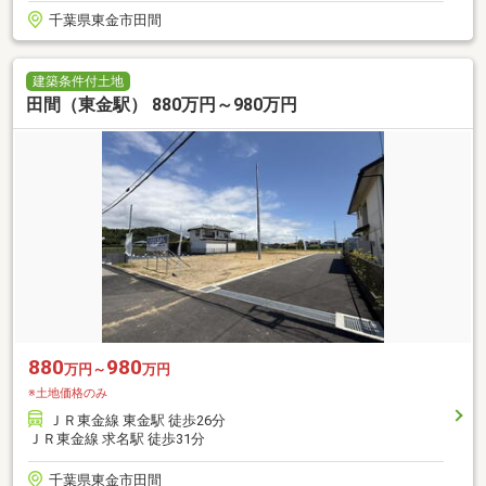
千葉県東金市田間
建築条件付土地
田間（東金駅） 880万円～980万円
880
980
万円～
万円
※土地価格のみ
ＪＲ東金線 東金駅 徒歩26分
ＪＲ東金線 求名駅 徒歩31分
千葉県東金市田間