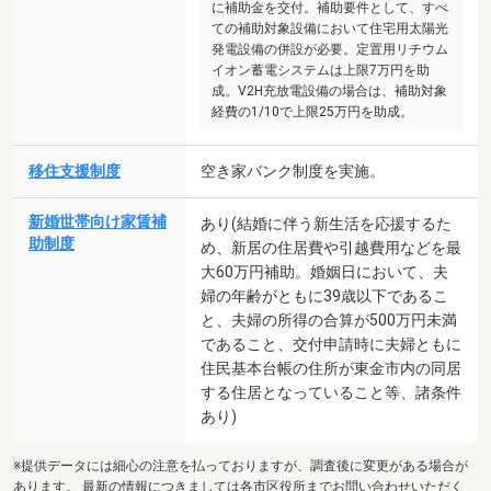
に補助金を交付。補助要件として、すべ
ての補助対象設備において住宅用太陽光
発電設備の併設が必要。定置用リチウム
イオン蓄電システムは上限7万円を助
成。V2H充放電設備の場合は、補助対象
経費の1/10で上限25万円を助成。
移住支援制度
空き家バンク制度を実施。
新婚世帯向け家賃補
あり(結婚に伴う新生活を応援するた
助制度
め、新居の住居費や引越費用などを最
大60万円補助。婚姻日において、夫
婦の年齢がともに39歳以下であるこ
と、夫婦の所得の合算が500万円未満
であること、交付申請時に夫婦ともに
住民基本台帳の住所が東金市内の同居
する住居となっていること等、諸条件
あり)
※提供データには細心の注意を払っておりますが、調査後に変更がある場合が
あります。 最新の情報につきましては各市区役所までお問い合わせいただく