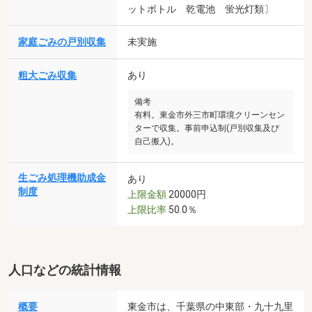
ットボトル 乾電池 蛍光灯類〕
家庭ごみの戸別収集
未実施
粗大ごみ収集
あり
備考
有料。東金市外三市町環境クリーンセン
ターで収集。事前申込制(戸別収集及び
自己搬入)。
生ごみ処理機助成金
あり
制度
上限金額
20000円
上限比率
50.0％
人口などの統計情報
概要
東金市は、千葉県の中東部・九十九里