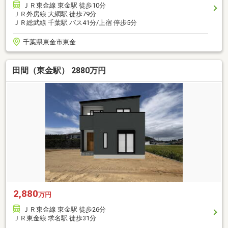
ＪＲ東金線 東金駅 徒歩10分
ＪＲ外房線 大網駅 徒歩79分
ＪＲ総武線 千葉駅 バス41分/上宿 停歩5分
千葉県東金市東金
田間（東金駅） 2880万円
2,880
万円
ＪＲ東金線 東金駅 徒歩26分
ＪＲ東金線 求名駅 徒歩31分