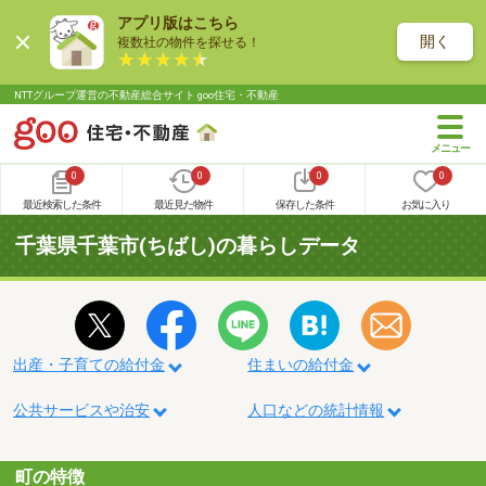
アプリ版はこちら
開く
複数社の物件を探せる！
NTTグループ運営の不動産総合サイト goo住宅・不動産
0
0
0
0
最近検索した条件
最近見た物件
保存した条件
お気に入り
千葉県千葉市(ちばし)の暮らしデータ
出産・子育ての給付金
住まいの給付金
公共サービスや治安
人口などの統計情報
町の特徴