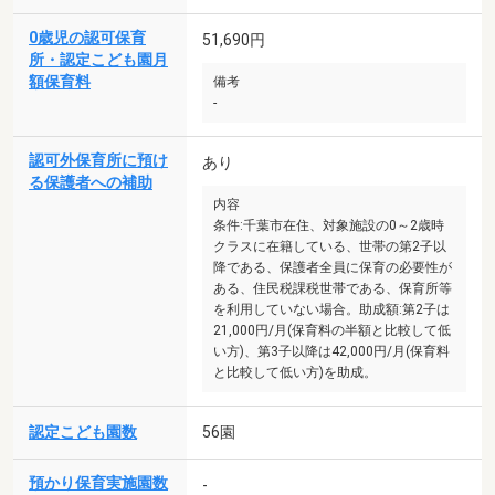
0歳児の認可保育
51,690円
所・認定こども園月
額保育料
備考
-
認可外保育所に預け
あり
る保護者への補助
内容
条件:千葉市在住、対象施設の0～2歳時
クラスに在籍している、世帯の第2子以
降である、保護者全員に保育の必要性が
ある、住民税課税世帯である、保育所等
を利用していない場合。助成額:第2子は
21,000円/月(保育料の半額と比較して低
い方)、第3子以降は42,000円/月(保育料
と比較して低い方)を助成。
認定こども園数
56園
預かり保育実施園数
-