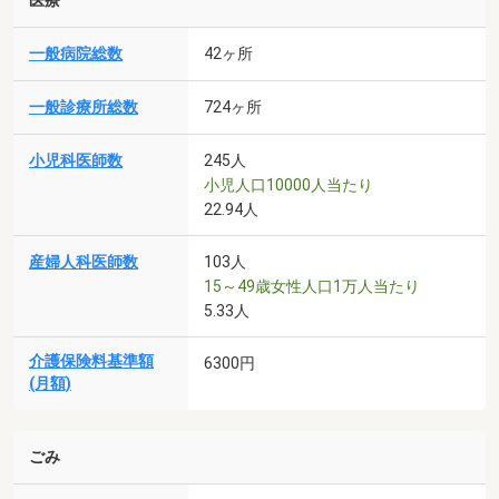
医療
一般病院総数
42ヶ所
一般診療所総数
724ヶ所
小児科医師数
245人
小児人口10000人当たり
22.94人
産婦人科医師数
103人
15～49歳女性人口1万人当たり
5.33人
介護保険料基準額
6300円
(月額)
ごみ