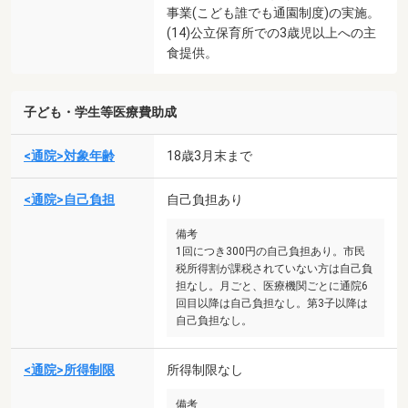
事業(こども誰でも通園制度)の実施。
(14)公立保育所での3歳児以上への主
食提供。
子ども・学生等医療費助成
<通院>対象年齢
18歳3月末まで
<通院>自己負担
自己負担あり
備考
1回につき300円の自己負担あり。市民
税所得割が課税されていない方は自己負
担なし。月ごと、医療機関ごとに通院6
回目以降は自己負担なし。第3子以降は
自己負担なし。
<通院>所得制限
所得制限なし
備考