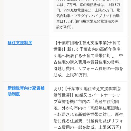
ムは、7万円。窓の断熱改修は、上限8万
円。V2H充放電設備は、上限25万円。電
気自動車・プラグインハイブリッド自動
車は15万円(住宅用太陽光発電設備の併
設が条件)。
移住支援制度
【千葉市団地住替え支援事業(子育て
世帯)】新しく千葉市内の高経年住宅
団地へ転居する子育て世帯に対し、中
古住宅の購入費用や賃貸住宅の賃料、
引越し費用、リフォーム費用の一部を
助成。上限30万円。
新婚世帯向け家賃補
あり(【千葉市団地住替え支援事業[新
助制度
婚等世帯]】結婚又はパートナーシッ
プ宣誓を機に市内の「高経年住宅団
地」外から市内の「高経年住宅団地」
へ転居される新婚等世帯に対し、新生
活に係る住居費、引越費用及びリフォ
ーム費用の一部を助成。上限60万円)