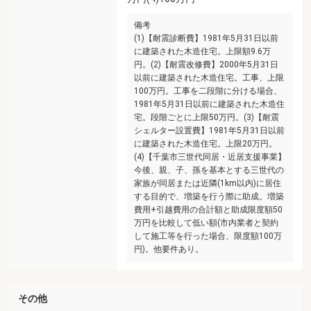
備考
(1)【耐震診断費】1981年5月31日以前
に建築された木造住宅。上限額9.6万
円。(2)【耐震改修費】2000年5月31日
以前に建築された木造住宅。工事、上限
100万円。工事を二段階に分ける場合、
1981年5月31日以前に建築された木造住
宅。段階ごとに上限50万円。(3)【耐震
シェルター設置費】1981年5月31日以前
に建築された木造住宅。上限20万円。
(4)【千葉市三世代同居・近居支援事業】
今後、親、子、孫を基本とする三世代の
家族が同居または近隣(1km以内)に居住
する目的で、増築を行う際に助成。増築
費用+引越費用の合計額と助成限度額50
万円を比較して低い額(市内業者と契約
して施工等を行った場合、限度額100万
円)。他要件あり。
その他