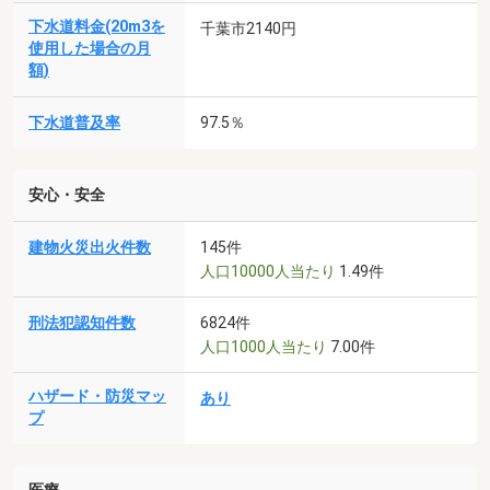
下水道料金(20m3を
千葉市2140円
使用した場合の月
額)
下水道普及率
97.5％
安心・安全
建物火災出火件数
145件
人口10000人当たり
1.49件
刑法犯認知件数
6824件
人口1000人当たり
7.00件
ハザード・防災マッ
あり
プ