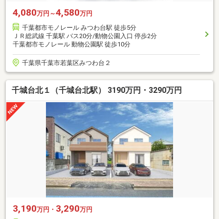
4,080
4,580
万円～
万円
千葉都市モノレール みつわ台駅 徒歩5分
ＪＲ総武線 千葉駅 バス20分/動物公園入口 停歩2分
千葉都市モノレール 動物公園駅 徒歩10分
千葉県千葉市若葉区みつわ台２
千城台北１（千城台北駅） 3190万円・3290万円
3,190
3,290
万円・
万円