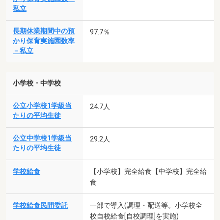
私立
長期休業期間中の預
97.7％
かり保育実施園数率
－私立
小学校・中学校
公立小学校1学級当
24.7人
たりの平均生徒
公立中学校1学級当
29.2人
たりの平均生徒
学校給食
【小学校】完全給食【中学校】完全給
食
学校給食民間委託
一部で導入(調理・配送等。小学校全
校自校給食[自校調理]を実施)