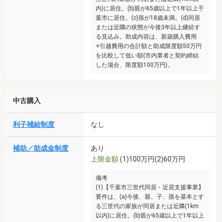
内)に居住。(b)親が65歳以上で1年以上千
葉市に居住。(c)孫が18歳未満。(d)同居
または近隣の状態が今後3年以上継続す
る見込み。助成内容は、新築購入費用
+引越費用の合計額と助成限度額50万円
を比較して低い額(市内業者と契約締結
した場合、限度額100万円)。
中古購入
利子補給制度
なし
補助／助成金制度
あり
上限金額
(1)100万円(2)60万円
備考
(1)【千葉市三世代同居・近居支援事業】
要件は、(a)今後、親、子、孫を基本とす
る三世代の家族が同居または近隣(1km
以内)に居住。(b)親が65歳以上で1年以上