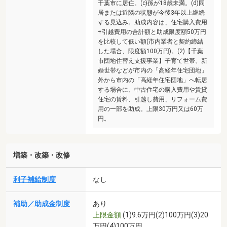
千葉市に居住。(c)孫が18歳未満。(d)同
居または近隣の状態が今後3年以上継続
する見込み。助成内容は、住宅購入費用
+引越費用の合計額と助成限度額50万円
を比較して低い額(市内業者と契約締結
した場合、限度額100万円)。(2)【千葉
市団地住替え支援事業】子育て世帯、新
婚世帯などが市内の「高経年住宅団地」
外から市内の「高経年住宅団地」へ転居
する場合に、中古住宅の購入費用や賃貸
住宅の賃料、引越し費用、リフォーム費
用の一部を助成。上限30万円又は60万
円。
増築・改築・改修
利子補給制度
なし
補助／助成金制度
あり
上限金額
(1)9.6万円(2)100万円(3)20
万円(4)100万円