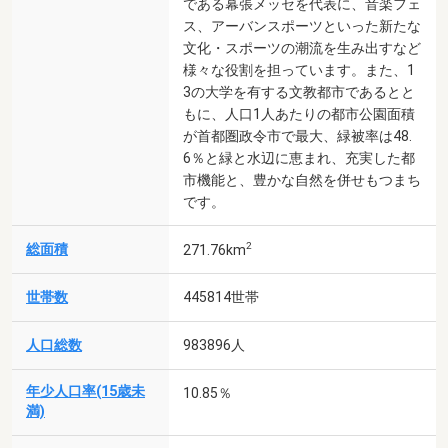
である幕張メッセを代表に、音楽フェ
ス、アーバンスポーツといった新たな
文化・スポーツの潮流を生み出すなど
様々な役割を担っています。また、1
3の大学を有する文教都市であるとと
もに、人口1人あたりの都市公園面積
が首都圏政令市で最大、緑被率は48.
6％と緑と水辺に恵まれ、充実した都
市機能と、豊かな自然を併せもつまち
です。
2
総面積
271.76km
世帯数
445814世帯
人口総数
983896人
年少人口率(15歳未
10.85％
満)