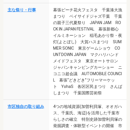
主な祭り・行事
幕張ビーチ花火フェスタ 千葉湊大漁
まつり ベイサイドジャズ千葉 千葉
の親子三代夏祭り JAPAN JAM RO
CK IN JAPAN FESTIVAL 幕張新都心
イルミネーション 稲毛あかり祭・夜
灯(よとぼし) 大賀ハスまつり SUM
MER SONIC 東京ゲームショウ CO
UNTDOWN JAPAN マクハリハンド
メイドフェスタ 東京オートサロン
ジャパンキャンピングカーショー ニ
コニコ超会議 AUTOMOBILE COUNCI
L 幕張“どきどき”フリーマーケッ
ト YohaS 各区区民まつり さんば
しまつり 千葉国際芸術祭
市区独自の取り組み
4つの地域資源(加曽利貝塚、オオガハ
ス、千葉氏、海辺)を活用した千葉市
らしさの確立 特別史跡加曽利貝塚の
発掘調査・体験型イベントの開催 市