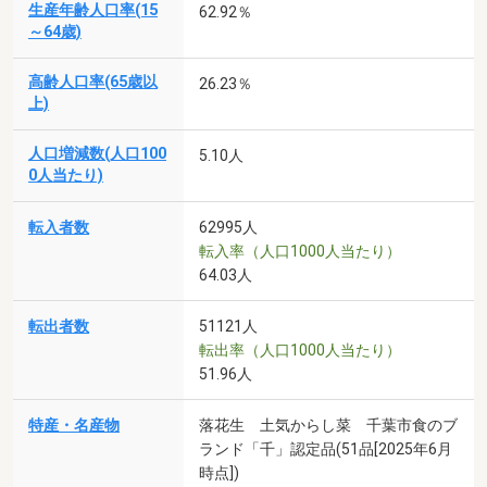
生産年齢人口率(15
62.92％
～64歳)
高齢人口率(65歳以
26.23％
上)
人口増減数(人口100
5.10人
0人当たり)
転入者数
62995人
転入率（人口1000人当たり）
64.03人
転出者数
51121人
転出率（人口1000人当たり）
51.96人
特産・名産物
落花生 土気からし菜 千葉市食のブ
ランド「千」認定品(51品[2025年6月
時点])