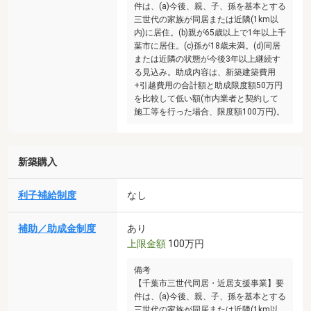
件は、(a)今後、親、子、孫を基本とする
三世代の家族が同居または近隣(1km以
内)に居住。(b)親が65歳以上で1年以上千
葉市に居住。(c)孫が18歳未満。(d)同居
または近隣の状態が今後3年以上継続す
る見込み。助成内容は、新築建築費用
+引越費用の合計額と助成限度額50万円
を比較して低い額(市内業者と契約して
施工等を行った場合、限度額100万円)。
新築購入
利子補給制度
なし
補助／助成金制度
あり
上限金額
100万円
備考
【千葉市三世代同居・近居支援事業】要
件は、(a)今後、親、子、孫を基本とする
三世代の家族が同居または近隣(1km以