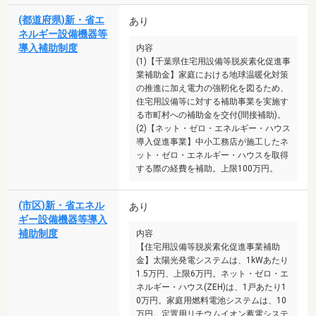
(都道府県)新・省エ
あり
ネルギー設備機器等
導入補助制度
内容
(1)【千葉県住宅用設備等脱炭素化促進事
業補助金】家庭における地球温暖化対策
の推進に加え電力の強靭化を図るため、
住宅用設備等に対する補助事業を実施す
る市町村への補助金を交付(間接補助)。
(2)【ネット・ゼロ・エネルギー・ハウス
導入促進事業】中小工務店が施工したネ
ット・ゼロ・エネルギー・ハウスを取得
する際の経費を補助。上限100万円。
(市区)新・省エネル
あり
ギー設備機器等導入
補助制度
内容
【住宅用設備等脱炭素化促進事業補助
金】太陽光発電システムは、1kWあたり
1.5万円、上限6万円。ネット・ゼロ・エ
ネルギー・ハウス(ZEH)は、1戸あたり1
0万円。家庭用燃料電池システムは、10
万円。定置用リチウムイオン蓄電システ