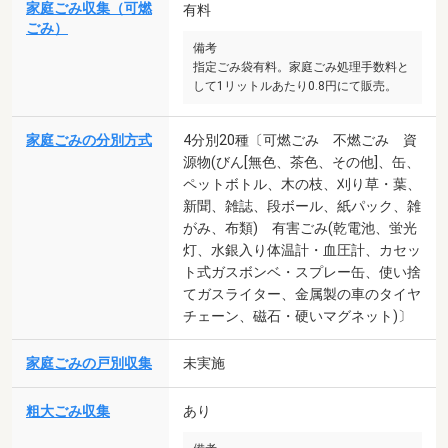
家庭ごみ収集（可燃
有料
ごみ）
備考
指定ごみ袋有料。家庭ごみ処理手数料と
して1リットルあたり0.8円にて販売。
家庭ごみの分別方式
4分別20種〔可燃ごみ 不燃ごみ 資
源物(びん[無色、茶色、その他]、缶、
ペットボトル、木の枝、刈り草・葉、
新聞、雑誌、段ボール、紙パック、雑
がみ、布類) 有害ごみ(乾電池、蛍光
灯、水銀入り体温計・血圧計、カセッ
ト式ガスボンベ・スプレー缶、使い捨
てガスライター、金属製の車のタイヤ
チェーン、磁石・硬いマグネット)〕
家庭ごみの戸別収集
未実施
粗大ごみ収集
あり