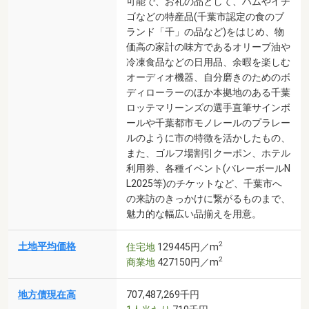
可能で、お礼の品として、ハムやイチ
ゴなどの特産品(千葉市認定の食のブ
ランド「千」の品など)をはじめ、物
価高の家計の味方であるオリーブ油や
冷凍食品などの日用品、余暇を楽しむ
オーディオ機器、自分磨きのためのボ
ディローラーのほか本拠地のある千葉
ロッテマリーンズの選手直筆サインボ
ールや千葉都市モノレールのプラレー
ルのように市の特徴を活かしたもの、
また、ゴルフ場割引クーポン、ホテル
利用券、各種イベント(バレーボールN
L2025等)のチケットなど、千葉市へ
の来訪のきっかけに繋がるものまで、
魅力的な幅広い品揃えを用意。
2
土地平均価格
住宅地
129445円／m
2
商業地
427150円／m
地方債現在高
707,487,269千円