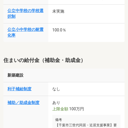
公立中学校の学校選
未実施
択制
公立小中学校の耐震
100.0％
化率
住まいの給付金（補助金・助成金）
新築建設
利子補給制度
なし
補助／助成金制度
あり
上限金額
100万円
備考
【千葉市三世代同居・近居支援事業】要