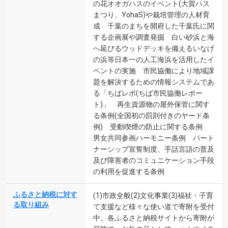
の花オオガハスのイベント(大賀ハス
まつり、YohaS)や栽培管理の人材育
成 千葉のまちを開府した千葉氏に関
する企画展や調査発掘 白い砂浜と海
へ延びるウッドデッキを備えるいなげ
の浜等日本一の人工海浜を活用したイ
ベントの実施 市民協働により地域課
題を解決するための情報システムであ
る「ちばレポ(ちば市民協働レポー
ト)」 再生資源物の屋外保管に関す
る条例(全国初の罰則付きのヤード条
例) 受動喫煙の防止に関する条例
男女共同参画ハーモニー条例 パート
ナーシップ宣誓制度、手話言語の普及
及び障害者のコミュニケーション手段
の利用を促進する条例
ふるさと納税に対す
(1)市政全般(2)文化事業(3)福祉・子育
る取り組み
て支援など様々な使い道で寄附を受付
中。各ふるさと納税サイトから寄附が