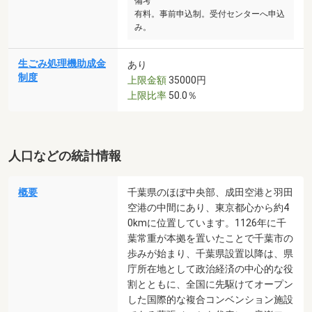
備考
有料。事前申込制。受付センターへ申込
み。
生ごみ処理機助成金
あり
制度
上限金額
35000円
上限比率
50.0％
人口などの統計情報
概要
千葉県のほぼ中央部、成田空港と羽田
空港の中間にあり、東京都心から約4
0kmに位置しています。1126年に千
葉常重が本拠を置いたことで千葉市の
歩みが始まり、千葉県設置以降は、県
庁所在地として政治経済の中心的な役
割とともに、全国に先駆けてオープン
した国際的な複合コンベンション施設