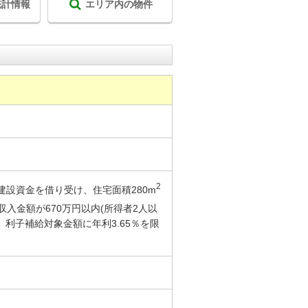
統計情報
エリア内の物件
2
設資金を借り受け、住宅面積280m
入金額が670万円以内(所得者2人以
、利子補給対象金額に年利3.65％を限