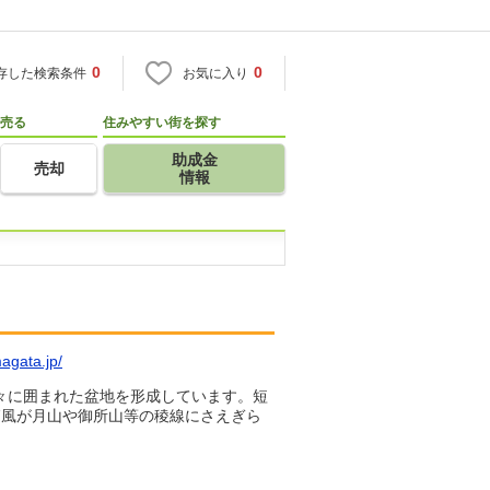
0
0
存した検索条件
お気に入り
売る
住みやすい街を探す
助成金
売却
情報
agata.jp/
山々に囲まれた盆地を形成しています。短
節風が月山や御所山等の稜線にさえぎら