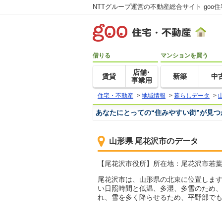
NTTグループ運営の不動産総合サイト goo
借りる
マンションを買う
店舗･
賃貸
新築
中
事業用
住宅・不動産
>
地域情報
>
暮らしデータ
>
あなたにとっての“住みやすい街”が見
山形県 尾花沢市のデータ
【尾花沢市役所】所在地：尾花沢市若葉町1-2-
尾花沢市は、山形県の北東に位置します
い日照時間と低温、多湿、多雪のため
れ、雪を多く降らせるため、平野部でも