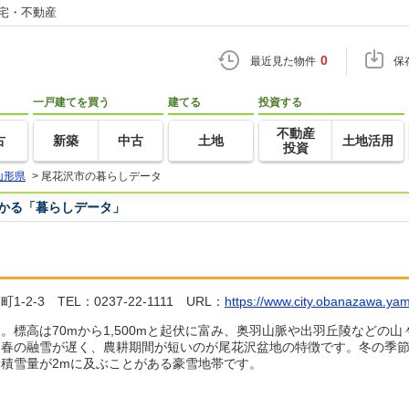
住宅・不動産
0
最近見た物件
保
一戸建てを買う
建てる
投資する
不動産
古
新築
中古
土地
土地活用
投資
山形県
>
尾花沢市の暮らしデータ
つかる「暮らしデータ」
3 TEL：0237-22-1111 URL：
https://www.city.obanazawa.yam
。標高は70mから1,500mと起伏に富み、奥羽山脈や出羽丘陵などの
、春の融雪が遅く、農耕期間が短いのが尾花沢盆地の特徴です。冬の季
積雪量が2mに及ぶことがある豪雪地帯です。