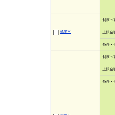
制度の
鶴岡市
上限金
条件・
制度の
上限金
条件・