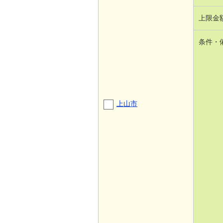
上限金
条件・
上山市