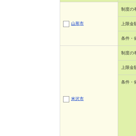
制度の
山形市
上限金
条件・
制度の
上限金
条件・
米沢市