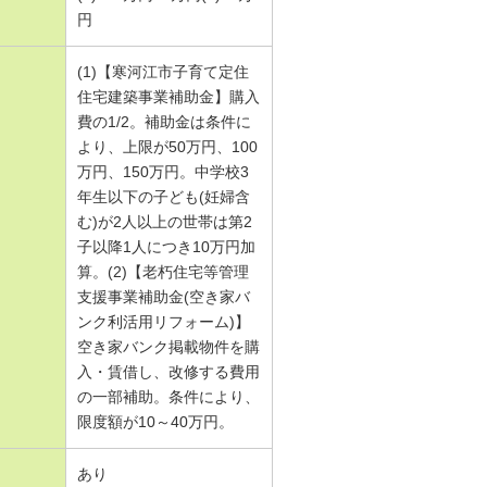
円
(1)【寒河江市子育て定住
住宅建築事業補助金】購入
費の1/2。補助金は条件に
より、上限が50万円、100
万円、150万円。中学校3
年生以下の子ども(妊婦含
む)が2人以上の世帯は第2
子以降1人につき10万円加
算。(2)【老朽住宅等管理
支援事業補助金(空き家バ
ンク利活用リフォーム)】
空き家バンク掲載物件を購
入・賃借し、改修する費用
の一部補助。条件により、
限度額が10～40万円。
あり