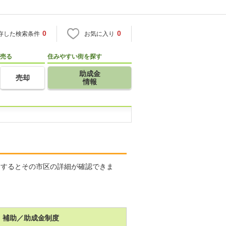
0
0
存した検索条件
お気に入り
売る
住みやすい街を探す
助成金
売却
情報
クするとその市区の詳細が確認できま
補助／助成金制度