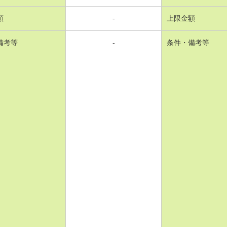
額
-
上限金額
備考等
-
条件・備考等