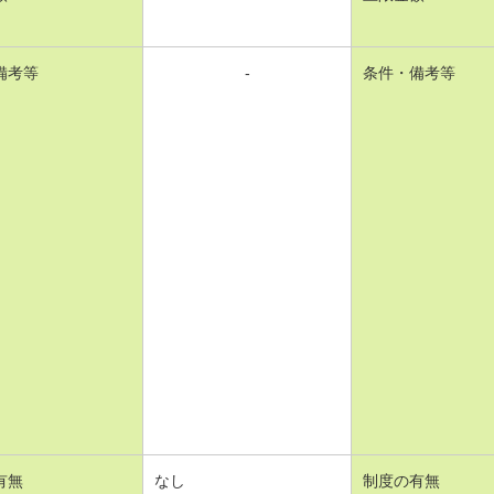
備考等
-
条件・備考等
有無
なし
制度の有無