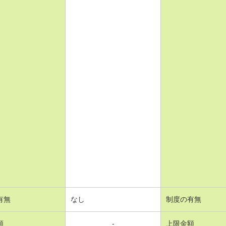
有無
なし
制度の有無
額
-
上限金額