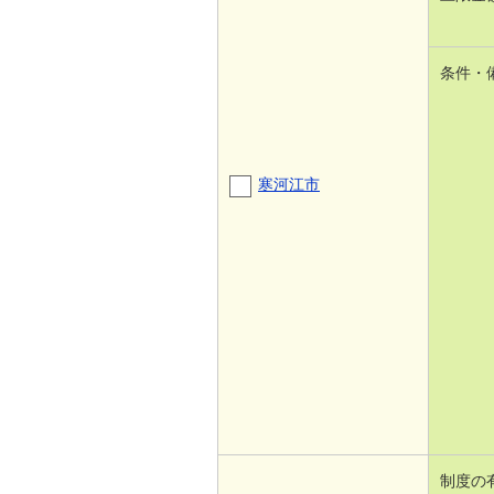
条件・
寒河江市
制度の