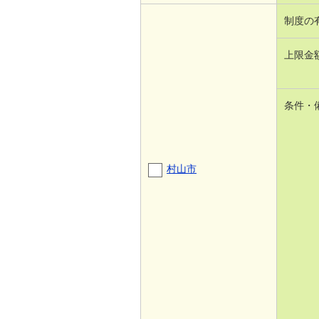
制度の
上限金
条件・
村山市