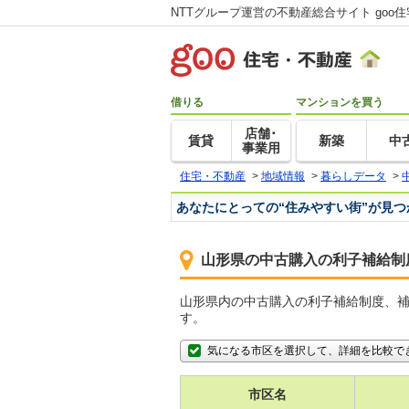
NTTグループ運営の不動産総合サイト goo
借りる
マンションを買う
店舗･
賃貸
新築
中
事業用
住宅・不動産
>
地域情報
>
暮らしデータ
>
あなたにとっての“住みやすい街”が見
山形県の中古購入の利子補給制
山形県内の中古購入の利子補給制度、
す。
気になる市区を選択して、詳細を比較で
市区名