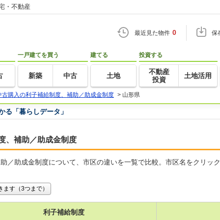
住宅・不動産
0
最近見た物件
保
一戸建てを買う
建てる
投資する
不動産
古
新築
中古
土地
土地活用
投資
中古購入の利子補給制度、補助／助成金制度
>
山形県
つかる「暮らしデータ」
度、補助／助成金制度
補助／助成金制度について、市区の違いを一覧で比較。市区名をクリッ
きます（3つまで）
利子補給制度