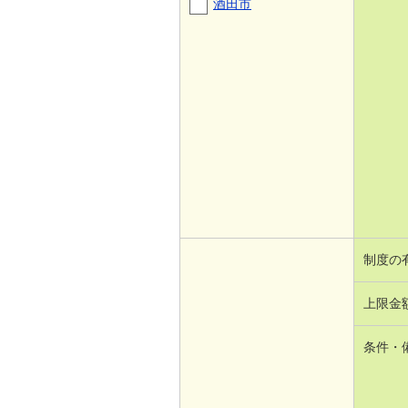
酒田市
制度の
上限金
条件・