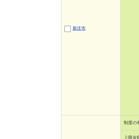
新庄市
制度の
上限金