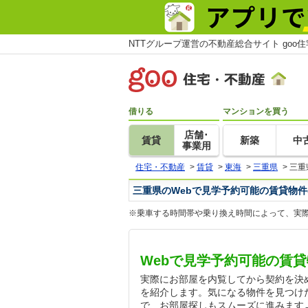
NTTグループ運営の不動産総合サイト goo
借りる
マンションを買う
店舗･
賃貸
新築
中
事業用
住宅・不動産
>
賃貸
>
東海
>
三重県
>
三重
三重県のWebで見学予約可能の賃貸物件
※乗車する時間帯や乗り換え時間によって、実
Webで見学予約可能の賃
実際にお部屋を内覧してから契約を決
を紹介します。気になる物件を見つけ
で、お部屋探しもスムーズに進みます