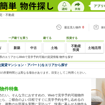
住宅・不動産
0
最近見た物件
保
一戸建てを買う
建てる
投資する
不動産
古
新築
中古
土地
土地活用
投資
県のエリアからWebで見学予約可能の賃貸情報 物件を探す
(賃貸マンション・アパート)をエリアから探す
際の所要時間とは異なる場合があります。目安としてご利用ください。
貸物件特集
めたい。そんな方におすすめの、Webで見学予約可能物件
たら、ご都合のよい日程ですぐに見学予約を申し込めるの
よ。複数のお部屋を実際に見比べて、快適に暮らせる物件を