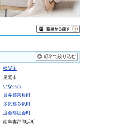
町名で絞り込む
松阪市
尾鷲市
いなべ市
員弁郡東員町
多気郡多気町
度会郡度会町
南牟婁郡御浜町