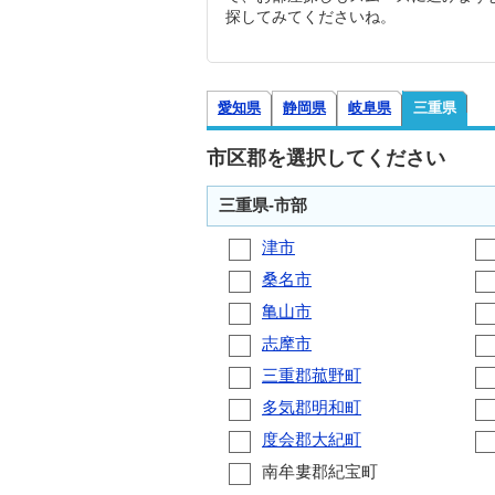
探してみてくださいね。
愛知県
静岡県
岐阜県
三重県
市区郡を選択してください
三重県-市部
津市
桑名市
亀山市
志摩市
三重郡菰野町
多気郡明和町
度会郡大紀町
南牟婁郡紀宝町