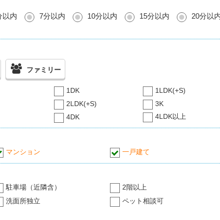
分以内
7分以内
10分以内
15分以内
20分以
ファミリー
1DK
1LDK(+S)
2LDK(+S)
3K
4LDK以上
4DK
マンション
一戸建て
駐車場（近隣含）
2階以上
洗面所独立
ペット相談可