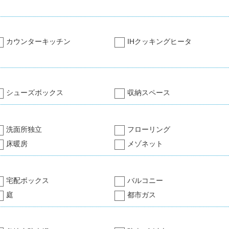
カウンターキッチン
IHクッキングヒータ
シューズボックス
収納スペース
洗面所独立
フローリング
床暖房
メゾネット
宅配ボックス
バルコニー
庭
都市ガス