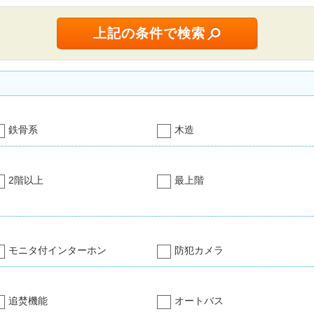
鉄骨系
木造
2階以上
最上階
モニタ付インターホン
防犯カメラ
追焚機能
オートバス