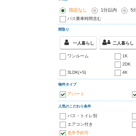
指定なし
1分以内
5
バス乗車時間含む
間取り
一人暮らし
二人暮らし
ワンルーム
1K
2DK
3LDK(+S)
4K
物件タイプ
アパート
人気のこだわり条件
バス・トイレ別
エアコン付き
見学予約可