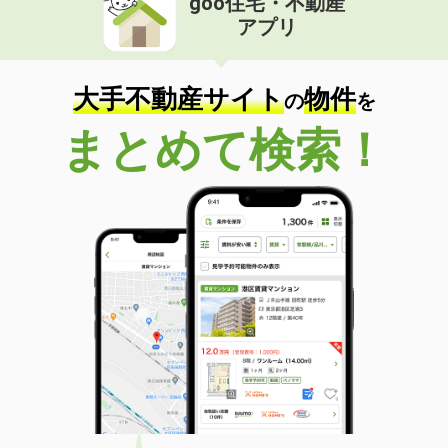
goo住宅・不動産
アプリ
大手不動産サイト
物件
の
を
まとめて検索！