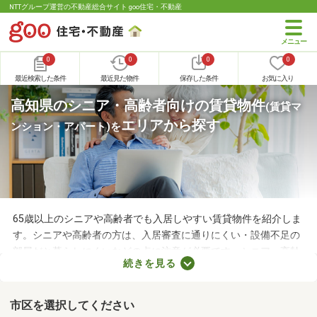
NTTグループ運営の不動産総合サイト goo住宅・不動産
0
0
0
0
最近検索した条件
最近見た物件
保存した条件
お気に入り
高知県のシニア・高齢者向けの賃貸物件
(賃貸マ
エリアから探す
ンション・アパート)
を
65歳以上のシニアや高齢者でも入居しやすい賃貸物件を紹介しま
す。シニアや高齢者の方は、入居審査に通りにくい・設備不足の
部屋だと暮らしにくいなどの点に注意が必要です。シニア・高齢
続きを見る
者向けの物件はバリアフリー仕様が多いので、足腰が悪くても不
便なく生活できるでしょう。充実したセカンドライフを始めるた
めにも、お気に入りの物件を見つけてくださいね。
市区を選択してください